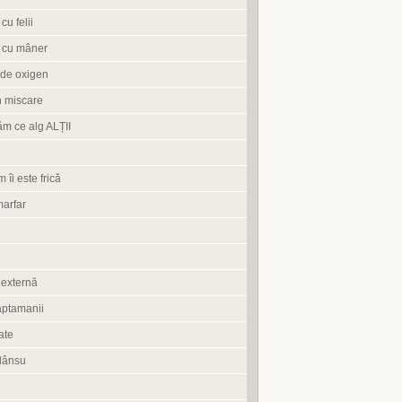
cu felii
 cu mâner
de oxigen
n miscare
ăm ce alg ALȚII
 îi este frică
marfar
 externă
aptamanii
ate
lânsu