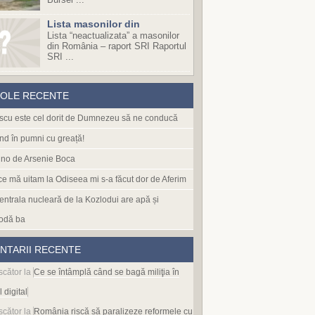
Lista masonilor din
Lista “neactualizata” a masonilor
din România – raport SRI Raportul
SRI ...
COLE RECENTE
cu este cel dorit de Dumnezeu să ne conducă
nd în pumni cu greață!
no de Arsenie Boca
 ce mă uitam la Odiseea mi s-a făcut dor de Aferim
entrala nucleară de la Kozlodui are apă și
odă ba
NTARII RECENTE
scător
la
Ce se întâmplă când se bagă miliţia în
l digital
scător
la
România riscă să paralizeze reformele cu