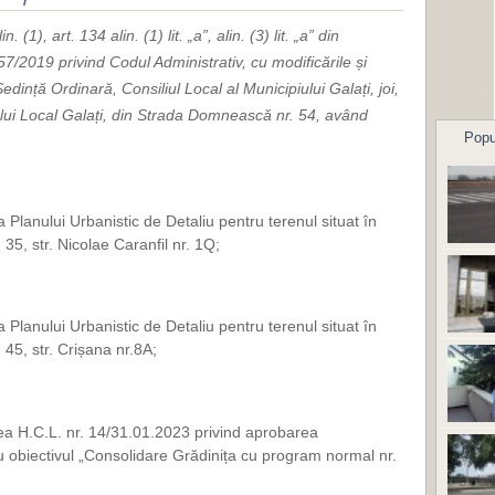
(1), art. 134 alin. (1) lit. „a”, alin. (3) lit. „a” din
/2019 privind Codul Administrativ, cu modificările și
dință Ordinară, Consiliul Local al Municipiului Galați, joi,
ului Local Galați, din Strada Domnească nr. 54,
având
Popu
 Planului Urbanistic de Detaliu pentru terenul situat în
. 35, str. Nicolae Caranfil nr. 1Q;
 Planului Urbanistic de Detaliu pentru terenul situat în
. 45, str. Crișana nr.8A;
ea H.C.L. nr. 14/31.01.2023 privind aprobarea
ru obiectivul „Consolidare Grădinița cu program normal nr.