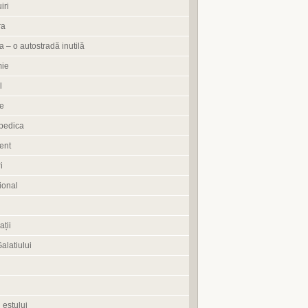
iri
ra
 – o autostradă inutilă
ie
l
e
pedica
ent
i
ional
ații
Galatiului
 estului