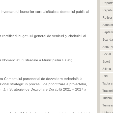
Reporta
Republi
 inventarului bunurilor care alcătuiesc domeniul public al
Rotisor
Sanata
Saptam
ectificării bugetului general de venituri și cheltuieli al
Scanda
Senz-Na
Social
 Nomenclaturii stradale a Municipiului Galați;
Sport
Stiinta
Stiri
ea Comitetului partenerial de dezvoltare teritorială la
Tabla e
izional strategic în procesul de prioritizare a proiectelor,
tării Strategiei de Dezvoltare Durabilă 2021 – 2027 a
Tractori
Turism
Turneso
Ultima 