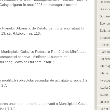
Dezvalu
alați asigurat în anul 2023 de managerul acestei
Diaspo
Dunărea
Econom
 Planului Urbanistic de Detaliu pentru terenul situat în
Editoria
. 13, str. Războieni nr. 118;
Educati
Enciclo
a Municipiului Galați cu Federația Română de Minifotbal,
Evenim
 competiției sportive „Minifotbalul suntem noi –
Felicitar
l coagulează spiritul comunității”;
Internaţ
Interviu
modificării obiectului secundar de activitate al societății
Investig
 S.A.;
Istoria 
Istorie
Justitie
area unui teren, proprietate privată a Municipiului Galați,
lot 1/1/1/2;
La estul