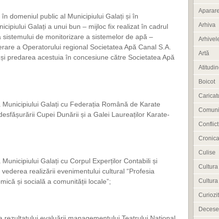
Aparar
în domeniul public al Municipiului Galați și în
Arhiva
cipiului Galați a unui bun – mijloc fix realizat în cadrul
 sistemului de monitorizare a sistemelor de apă –
Arhivele
perare a Operatorului regional Societatea Apă Canal S.A.
Artă
i predarea acestuia în concesiune către Societatea Apă
Atitudi
Boicot
Caricat
a Municipiului Galați cu Federația Română de Karate
Comuni
 desfășurării Cupei Dunării și a Galei Laureaților Karate-
Conflict
Cronica
Culise
Municipiului Galați cu Corpul Experților Contabili și
Cultura
 vederea realizării evenimentului cultural “Profesia
Cultura
mică și socială a comunității locale”;
Curiozit
Decese
a rezultatului evaluării managementului Teatrului Național