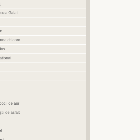
j
cuta Galati
te
ana chioara
los
tional
pocii de aur
știi de asfalt
l
oră