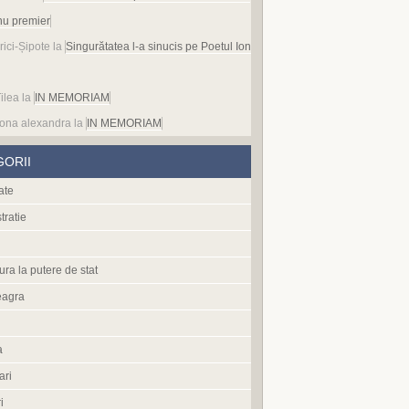
nu premier
rici-Șipote
la
Singurătatea l-a sinucis pe Poetul Ion
ilea
la
IN MEMORIAM
ona alexandra
la
IN MEMORIAM
GORII
ate
tratie
ura la putere de stat
eagra
a
ari
i