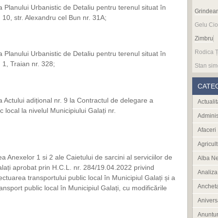
 Planului Urbanistic de Detaliu pentru terenul situat în
Grindea
. 10, str. Alexandru cel Bun nr. 31A;
Gelu Cio
Zimbru
Rodica Ț
 Planului Urbanistic de Detaliu pentru terenul situat în
. 1, Traian nr. 328;
Stan sim
CATE
 Actului adițional nr. 9 la Contractul de delegare a
Actualit
c local la nivelul Municipiului Galați nr.
Adminis
Afaceri
Agricult
 Anexelor 1 si 2 ale Caietului de sarcini al serviciilor de
Alba N
alați aprobat prin H.C.L. nr. 284/19.04.2022 privind
Analiza
uarea transportului public local în Municipiul Galați și a
Anchet
transport public local în Municipiul Galați, cu modificările
Anivers
Anuntur