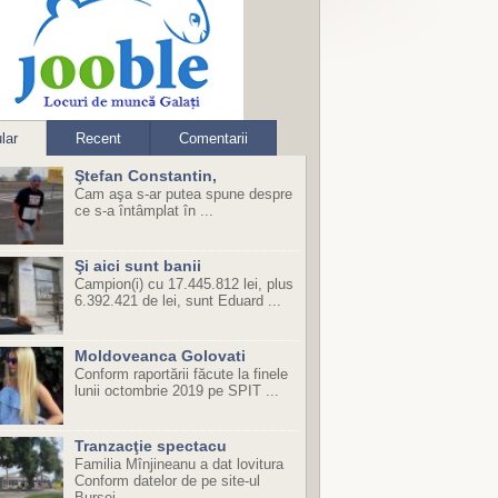
lar
Recent
Comentarii
Ştefan Constantin,
Cam aşa s-ar putea spune despre
ce s-a întâmplat în ...
Şi aici sunt banii
Campion(i) cu 17.445.812 lei, plus
6.392.421 de lei, sunt Eduard ...
Moldoveanca Golovati
Conform raportării făcute la finele
lunii octombrie 2019 pe SPIT ...
Tranzacţie spectacu
Familia Mînjineanu a dat lovitura
Conform datelor de pe site-ul
Bursei ...