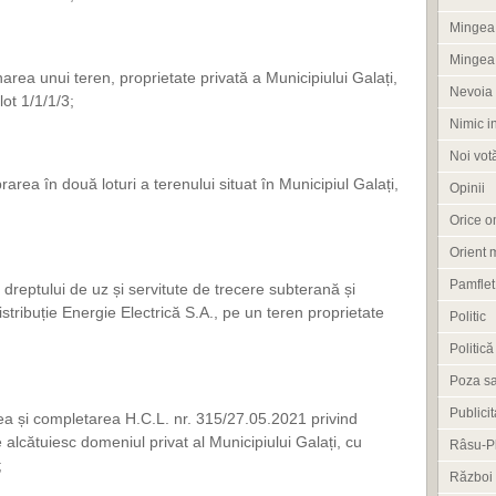
Mingea 
Mingea
area unui teren, proprietate privată a Municipiului Galați,
Nevoia 
lot 1/1/1/3;
Nimic i
Noi vot
rea în două loturi a terenului situat în Municipiul Galați,
Opinii
Orice om
Orient 
Pamflet
a dreptului de uz și servitute de trecere subterană și
stribuție Energie Electrică S.A., pe un teren proprietate
Politic
Politică
Poza s
Publicit
ea și completarea H.C.L. nr. 315/27.05.2021 privind
 alcătuiesc domeniul privat al Municipiului Galați, cu
Râsu-P
;
Război