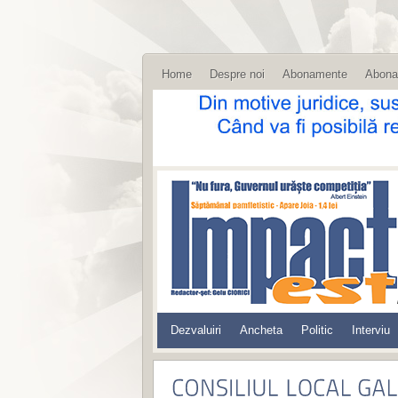
Home
Despre noi
Abonamente
Abona
Dezvaluiri
Ancheta
Politic
Interviu