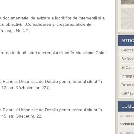
 documentației de avizare a lucrărilor de intervenții și a
ru obiectivul „Consolidarea și creșterea eficienței
elungit Nr. 47”;
ARTI
Georges
rea în două loturi a terenului situat în Municipiul Galați,
Scrâșni
El Cami
În timp
 Planului Urbanistic de Detaliu pentru terenul situat în
De ce c
. 13, str. Războieni nr. 227;
Cernav
COME
 Planului Urbanistic de Detaliu pentru terenul situat în
Un cuno
. 45, str. Ghecet nr. 22;
portofelu
Un cuno