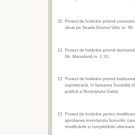
Proiect de hotărâre privind concesion
situat pe Strada Drumul Viilor nr. 99, 
Proiect de hotărâre privind dezmembra
Str. Macedonă nr. 1 S1;
Proiect de hotărâre privind instituire
supraterană, în favoarea Societății Di
publică a Municipiului Galați;
Proiect de hotărâre pentru modificar
aprobarea inventarului bunurilor care
modificările și completările ulterioare