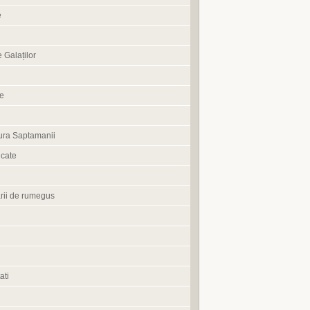
e
 Galaților
ne
ura Saptamanii
cate
rii de rumegus
ati