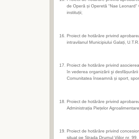
de Operă și Operetă “Nae Leonard” G
instituții;
Proiect de hotărâre privind aprobarea
intravilanul Municipiului Galați, U.T.R
Proiect de hotărâre privind asociere
în vederea organizării şi desfășurării
Comunitatea înseamnă și sport, sportu
Proiect de hotărâre privind aprobarea 
Administrația Piețelor Agroalimentare
Proiect de hotărâre privind concesion
situat pe Strada Drumul Viilor nr. 99, 