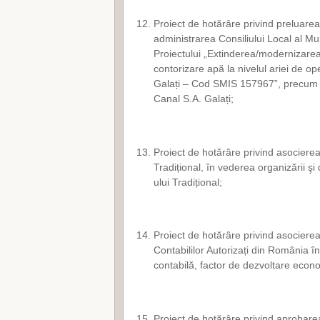
Proiect de hotărâre privind preluarea 
administrarea Consiliului Local al Muni
Proiectului „Extinderea/modernizarea
contorizare apă la nivelul ariei de o
Galați – Cod SMIS 157967”, precum ș
Canal S.A. Galați;
Proiect de hotărâre privind asociere
Tradițional, în vederea organizării şi
ului Tradițional;
Proiect de hotărâre privind asocierea 
Contabililor Autorizați din România în
contabilă, factor de dezvoltare econo
Proiect de hotărâre privind aprobare