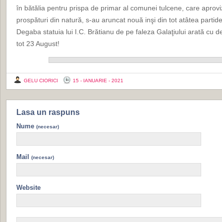
în bătălia pentru prispa de primar al comunei tulcene, care aprovi
prospături din natură, s-au aruncat nouă inşi din tot atâtea partid
Degaba statuia lui I.C. Brătianu de pe faleza Galaţiului arată cu 
tot 23 August!
GELU CIORICI
15 - IANUARIE - 2021
Lasa un raspuns
Nume
(necesar)
Mail
(necesar)
Website