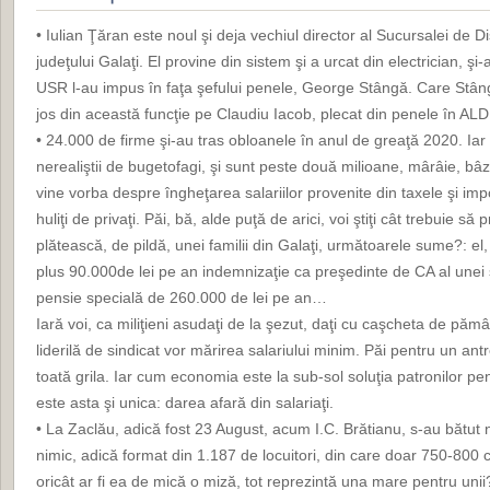
• Iulian Ţăran este noul şi deja vechiul director al Sucursalei de Di
judeţului Galaţi. El provine din sistem şi a urcat din electrician, şi-a 
USR l-au impus în faţa şefului penele, George Stângă. Care Stâng
jos din această funcţie pe Claudiu Iacob, plecat din penele în ALDE
• 24.000 de firme şi-au tras obloanele în anul de greaţă 2020. Iar 
nerealiştii de bugetofagi, şi sunt peste două milioane, mârâie, bâz
vine vorba despre îngheţarea salariilor provenite din taxele şi impo
huliţi de privaţi. Păi, bă, alde puţă de arici, voi ştiţi cât trebuie s
plătească, de pildă, unei familii din Galaţi, următoarele sume?: el
plus 90.000de lei pe an indemnizaţie ca preşedinte de CA al unei so
pensie specială de 260.000 de lei pe an…
Iară voi, ca miliţieni asudaţi de la şezut, daţi cu caşcheta de pămâ
liderilă de sindicat vor mărirea salariului minim. Păi pentru un 
toată grila. Iar cum economia este la sub-sol soluţia patronilor pe
este asta şi unica: darea afară din salariaţi.
• La Zaclău, adică fost 23 August, acum I.C. Brătianu, s-au bătu
nimic, adică format din 1.187 de locuitori, din care doar 750-800 c
oricât ar fi ea de mică o miză, tot reprezintă una mare pentru uni