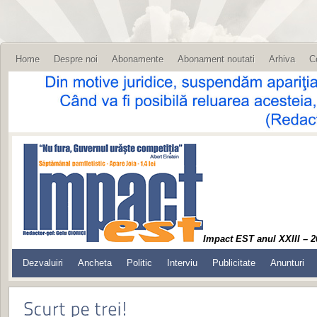
Home
Despre noi
Abonamente
Abonament noutati
Arhiva
C
Impact EST anul XXIII – 2
Dezvaluiri
Ancheta
Politic
Interviu
Publicitate
Anunturi