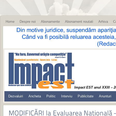
Home
Despre noi
Abonamente
Abonament noutati
Arhiva
C
Impact EST anul XXIII – 2
Dezvaluiri
Ancheta
Politic
Interviu
Publicitate
Anunturi