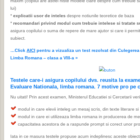
maxim (copilul are astfel niste modele clare despre cum trebuie sa
lui)
*
explicatii usor de inteles
despre notiunile teoretice de baza
*
recomandari privind modul cum trebuie intelese si tratate s
asigura copilului o suma de repere de mare ajutor si care ii permit
subiect.
…Click
AICI
pentru a vizualiza un test rezolvat din Culegerea 
Limba Romana – clasa a VIII-a »
Testele care-i asigura copilului dvs. reusita la exam
Evaluare Nationala, limba romana. 7 motive pro pe c
Nu uitati! Prin acest examen, Ministerul Educatiei si Cercetarii veri
modul in care elevii inteleg un mesaj scris, din texte literare si
modul in care ei utilizeaza limba romana in producerea de mes
capacitatea acestora de a raspunde prompt si corect unor probl
Iata in ce masura testele propuse acum indeplinesc aceste obiect