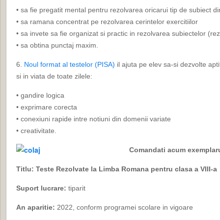
• sa fie pregatit mental pentru rezolvarea oricarui tip de subiect 
• sa ramana concentrat pe rezolvarea cerintelor exercitiilor
• sa invete sa fie organizat si practic in rezolvarea subiectelor (rez
• sa obtina punctaj maxim.
6.
Noul format al testelor (PISA)
il ajuta pe elev sa-si dezvolte apt
si in viata de toate zilele:
• gandire logica
• exprimare corecta
• conexiuni rapide intre notiuni din domenii variate
• creativitate.
Comandati acum exemplarul
Titlu:
Teste Rezolvate la Limba Romana pentru clasa a VIII-a
Suport lucrare:
tiparit
An aparitie:
2022, conform programei scolare in vigoare