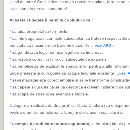
Uitati de stres! Copilul dvs. va avea rezultate optime, fara sa se in
sa-si puna in pericol sanatatea!
Aceasta culegere ii permite copilului dvs.:
* sa aiba proprietatea termenilor
* sa inteleaga exact cerintele subiectelor, sa trateze respectivele
punctata cu maximum de baremele stabilite
…vezi
AICI
«
* sa gandeasca logic, sa faca legaturi, sa fie creativ
* sa rezolve corect, in timp util subiectele de examen
* sa beneficeize de explicatiile specialistilor pentru a afla rationa
unde greseste si cum poate sa astupe lacunele existente
…vezi
A
* sa-si managerieze corect emotiile si sa le transforme constructiv
* sa capete siguranta ca se va descurca excelent indiferent de su
* sa scape de stres si de eventuale blocaje.
Culegerea, realizata de dna prof. dr. Oana Chelaru (cu o experien
evaluare pentru admiterea la liceu), ii ofera acum copilului dvs.:
*
exemple de subiecte tratate cap-coada
, in maniera ideala pe