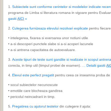
1.
Subiectele sunt conforme cerintelor si modelelor indicate rec
programa de Limba si literatura romana in vigoare pentru Evalua
gasiti
AICI
«
2.
Culegerea furnizeaza elevului rezolvari explicate
pentru fiecare 
• intelegerea, fixarea si exersarea unor notiuni utile
• a-si descoperi punctele slabe si a-si acoperi lacunele
• a-si antrena capacitatea de autoevaluare.
3.
Aceste tipuri de teste sunt gandite si realizate in scopul antrenar
corecta, in timp util (timpul probei de examen).
… Detalii gasiti
AI
4.
Elevul este perfect pregatit
pentru ceea ce inseamna proba de 
• socul subiectelor necunoscute
• emotiile care blocheaza gandirea
• pericolul neincadrarii in timp.
5.
Pregatirea cu ajutorul testelor
din culegere il ajuta: