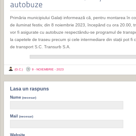
Primăria municipiului Galați informează că, pentru montarea în condi
de iluminat festiv, din 8 noiembrie 2023, începând cu ora 20.00, t
vor fi asigurate cu autobuze respectându-se programul de transpo
la capetele de traseu precum și cele intermediare din stații pot fi 
de transport S.C. Transurb S.A.
(G.C.)
9 - NOIEMBRIE - 2023
Lasa un raspuns
Nume
(necesar)
Mail
(necesar)
Website