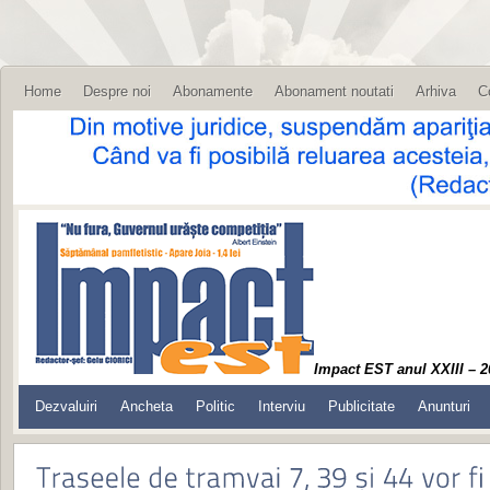
Home
Despre noi
Abonamente
Abonament noutati
Arhiva
C
Impact EST anul XXIII – 2
Dezvaluiri
Ancheta
Politic
Interviu
Publicitate
Anunturi