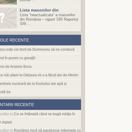
Lista masonilor din
Lista “neactualizata” a masonilor
din România – raport SRI Raportul
SRI ...
COLE RECENTE
cu este cel dorit de Dumnezeu să ne conducă
nd în pumni cu greață!
no de Arsenie Boca
 ce mă uitam la Odiseea mi s-a făcut dor de Aferim
entrala nucleară de la Kozlodui are apă și
odă ba
NTARII RECENTE
scător
la
Ce se întâmplă când se bagă miliţia în
l digital
scător
la
România riscă să paralizeze reformele cu