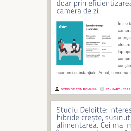
Într-o 
camera
energia
electro
laptopu
compon
conștie
economii substanțiale. Anual, consumato
SCRIS DE EON ROMANIA
17 - MART. - 2023