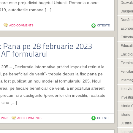
 care este prejudiciat bugetul Uniunii. Romania a avut
Dezvalu
019, autoritatile romane […]
Diaspo
Dunărea
3
ADD COMMENTS
CITESTE
Econom
Editoria
Educati
Enciclo
Evenim
 205 – „Declaratie informativa privind impozitul retinut la
Felicitar
tii, pe beneficiari de venit”- trebuie depus la fisc pana pe
Internaţ
a fost publicat un nou model al formularului 205. Noul
rea, pe fiecare beneficiar de venit, a impozitului aferent
Interviu
precum si a castigurilor/pierderilor din investitii, realizate
Investig
 cine […]
Istoria 
Istorie
- 2023
ADD COMMENTS
CITESTE
Justitie
La estul