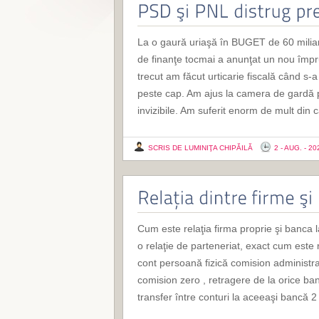
La o gaură uriaşă în BUGET de 60 miliard
de finanţe tocmai a anunţat un nou împr
trecut am făcut urticarie fiscală când s-
peste cap. Am ajus la camera de gardă pl
invizibile. Am suferit enorm de mult din c
SCRIS DE LUMINIŢA CHIPĂILĂ
2 - AUG. - 20
Cum este relaţia firma proprie şi banca l
o relaţie de parteneriat, exact cum este
cont persoană fizică comision administrar
comision zero , retragere de la orice ba
transfer între conturi la aceeaşi bancă 2 l