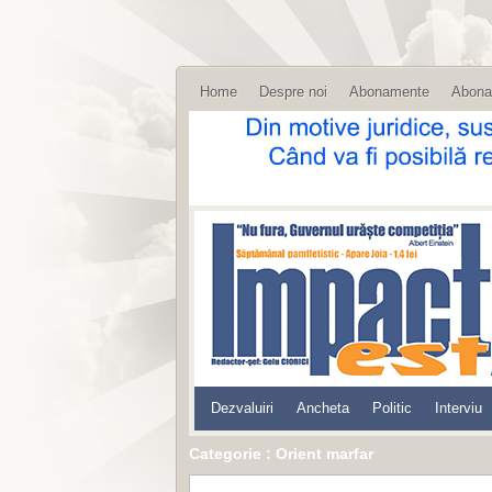
Home
Despre noi
Abonamente
Abona
Dezvaluiri
Ancheta
Politic
Interviu
Categorie : Orient marfar