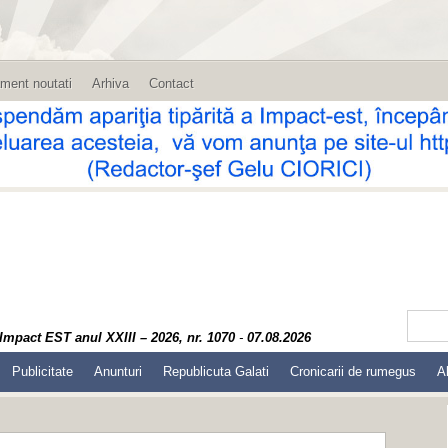
ment noutati
Arhiva
Contact
Impact EST anul XXIII – 2026, nr. 1070
-
07.08.2026
Publicitate
Anunturi
Republicuta Galati
Cronicarii de rumegus
A