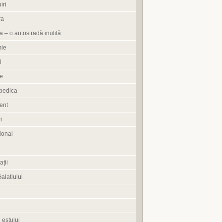
iri
ra
 – o autostradă inutilă
ie
l
e
pedica
ent
i
ional
ații
Galatiului
 estului