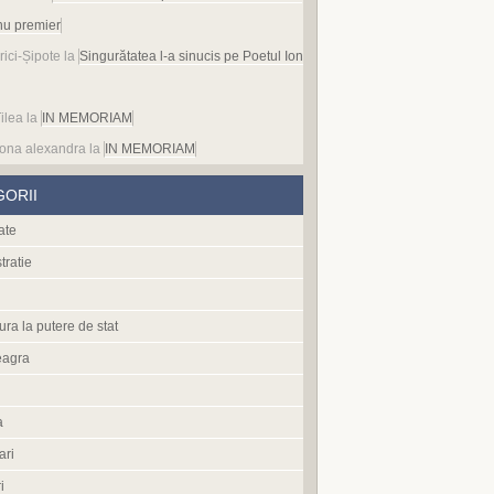
nu premier
rici-Șipote
la
Singurătatea l-a sinucis pe Poetul Ion
ilea
la
IN MEMORIAM
ona alexandra
la
IN MEMORIAM
GORII
ate
tratie
ura la putere de stat
eagra
a
ari
i