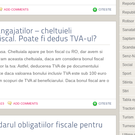
Reporta
ADD COMMENTS
CITESTE
Republi
Rotisor
Sanata
Saptam
Scanda
a. Cheltuiala apare pe bon fiscal cu RO, dar avem si
Senz-Na
deram aceasta cheltuiala, daca am considera bonul fiscal
Social
or la tva: Astfel, deducerea TVA de pe documentului
face daca valoarea bonului inclusiv TVA este sub 100 euro
Sport
 in scopuri de TVA al beneficiarului. Daca bonul fiscal are o
Stiinta
Stiri
Tabla e
023
ADD COMMENTS
CITESTE
Tractori
Turism
Turneso
Ultima 