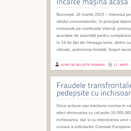
București, 16 martie 2023 – Interesul pen
rândul consumatorilor, în principal dato
motoarele pe combustie internă, preocupăr
acordate de autorități pentru cumpărarea
în 24 de țări din întreaga lume, dintre c
ridicate, autonomia limitată, timpul nece
SCRIS DE DELOITTE ROMANIA
17 - MART. 
Orice actiune sau inactiune comisa in c
efect diminuarea cu cel putin 10.000.00
inchisoarea, dar si cu interzicerea unor d
urmare a solicitarilor Comisiei Europene