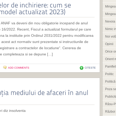
Mingea 
Mingea
Nevoia 
 la ANAF va deveni din nou obligatorie incepand de anul
G 16/2022. Recent, Fiscul a actualizat formularul pe care
Nimic i
una la institutie prin Ordinul 2031/2022 pentru modificarea
Noi vot
cest act normativ sunt prezentate si instructiunile de
Opinii
egistrare a contractelor de locatiune“. Cererea de
Orice om
 se completeaza si se depune […]
Orient 
Pamflet
3
ADD COMMENTS
CITESTE
Politic
Politică
Poza s
Publicit
Râsu-P
i diz insolventa
Război