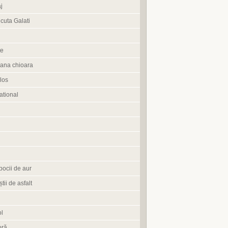
j
cuta Galati
te
ana chioara
los
tional
pocii de aur
știi de asfalt
l
oră