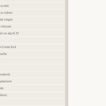
cu felii
 cu mâner
de oxigen
n miscare
ăm ce alg ALȚII
 îi este frică
marfar
 externă
aptamanii
ate
lânsu