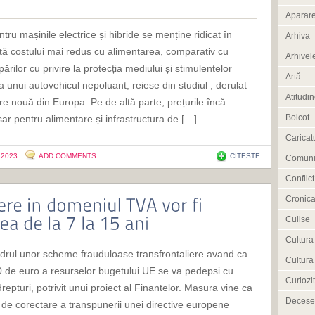
Aparar
tru mașinile electrice și hibride se menține ridicat în
Arhiva
rită costului mai redus cu alimentarea, comparativ cu
Arhivele
ilor cu privire la protecția mediului și stimulentelor
Artă
 unui autovehicul nepoluant, reiese din studiul , derulat
Atitudi
are nouă din Europa. Pe de altă parte, prețurile încă
Boicot
sar pentru alimentare și infrastructura de […]
Caricat
- 2023
ADD COMMENTS
CITESTE
Comuni
Conflict
Cronica
Culise
Cultura
adrul unor scheme frauduloase transfrontaliere avand ca
Cultura
0 de euro a resurselor bugetului UE se va pedepsi cu
Curiozit
repturi, potrivit unui proiect al Finantelor. Masura vine ca
Decese
 de corectare a transpunerii unei directive europene