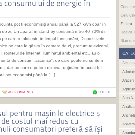
Grindea
Gelu Cio
locuință pot fi economisiți anual până la 527 kWh doar în
Zimbru
 de zi; Un aparat în stand-by consumă între 40-70% din
Rodica Ț
 pe care o folosește în timpul funcționării; Dispozitivele
Stan sim
nice pe care le găsim în camera de zi, precum televizorul,
l, routerul de internet, iluminatul ambiental etc., au o
CATE
entă de consum „ascunsă”, de care poate nu suntem
Actualit
nți, dar pe care o putem elimina, obținând în acest fel
Adminis
rii pot economisi până la […]
Afaceri
Agricult
ADD COMMENTS
CITESTE
Alba N
Analiza
Anchet
Anivers
Anuntur