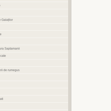
e
 Galaților
ne
ura Saptamanii
cate
rii de rumegus
ati