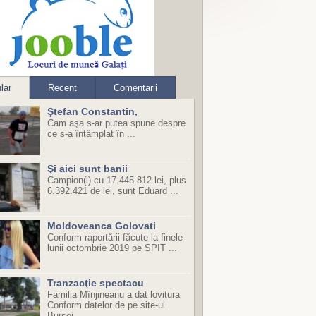
lar
Recent
Comentarii
Ştefan Constantin,
Cam aşa s-ar putea spune despre
ce s-a întâmplat în ...
Şi aici sunt banii
Campion(i) cu 17.445.812 lei, plus
6.392.421 de lei, sunt Eduard ...
Moldoveanca Golovati
Conform raportării făcute la finele
lunii octombrie 2019 pe SPIT ...
Tranzacţie spectacu
Familia Mînjineanu a dat lovitura
Conform datelor de pe site-ul
Bursei ...