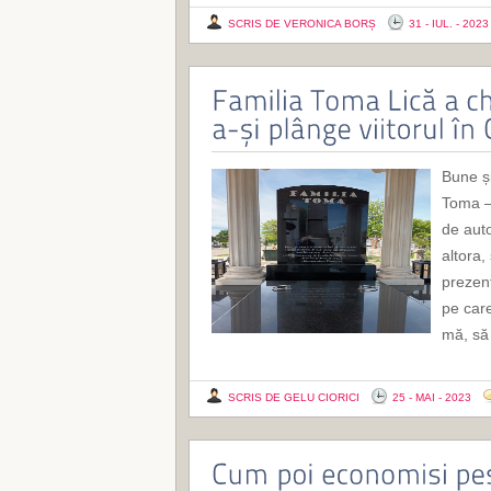
SCRIS DE VERONICA BORȘ
31 - IUL. - 2023
Bune și
Toma – 
de auto
altora,
prezent
pe care
mă, să
SCRIS DE GELU CIORICI
25 - MAI - 2023