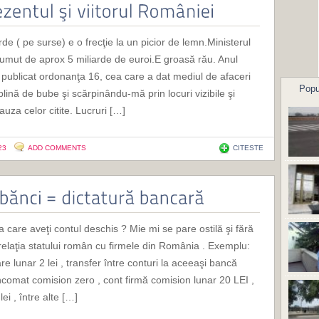
e ( pe surse) e o frecţie la un picior de lemn.Ministerul
umut de aprox 5 miliarde de euroi.E groasă rău. Anul
a publicat ordonanţa 16, cea care a dat mediul de afaceri
Popu
ină de bube şi scărpinându-mă prin locuri vizibile şi
auza celor citite. Lucruri […]
23
ADD COMMENTS
CITESTE
a care aveţi contul deschis ? Mie mi se pare ostilă şi fără
 relaţia statului român cu firmele din România . Exemplu:
e lunar 2 lei , transfer între conturi la aceeaşi bancă
ncomat comision zero , cont firmă comision lunar 20 LEI ,
ei , între alte […]