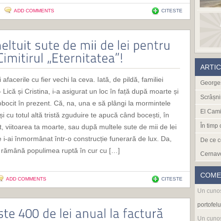
ADD COMMENTS
CITESTE
ARTI
 afacerile cu fier vechi la ceva. Iată, de pildă, familiei
Georges
Lică și Cristina, i-a asigurat un loc în față după moarte și
Scrâșni
bocit în prezent. Că, na, una e să plângi la mormintele
El Cami
 și cu totul altă tristă zguduire te apucă când bocești, în
În timp
, viitoarea ta moarte, sau după multele sute de mii de lei
 i-ai înmormânat într-o construcție funerară de lux. Da,
De ce c
 rămână populimea ruptă în cur cu […]
Cernav
COME
ADD COMMENTS
CITESTE
Un cuno
portofelu
Un cuno