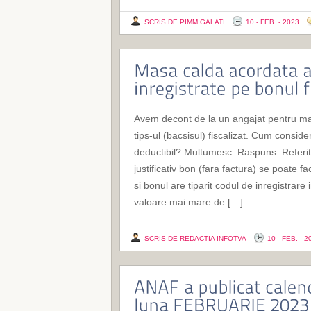
SCRIS DE PIMM GALATI
10 - FEB. - 2023
Avem decont de la un angajat pentru mas
tips-ul (bacsisul) fiscalizat. Cum consi
deductibil? Multumesc. Raspuns: Referit
justificativ bon (fara factura) se poate 
si bonul are tiparit codul de inregistrare
valoare mai mare de […]
SCRIS DE REDACTIA INFOTVA
10 - FEB. - 2