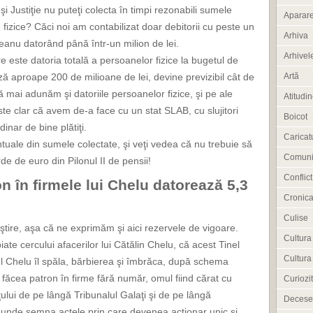
i Justiţie nu puteţi colecta în timpi rezonabili sumele
Aparar
izice? Căci noi am contabilizat doar debitorii cu peste un
Arhiva
eanu datorând până într-un milion de lei.
Arhivele
te datoria totală a persoanelor fizice la bugetul de
ză aproape 200 de milioane de lei, devine previzibil cât de
Artă
ă mai adunăm şi datoriile persoanelor fizice, şi pe ale
Atitudi
 este clar că avem de-a face cu un stat SLAB, cu slujitori
Boicot
inar de bine plătiţi.
Caricat
ntuale din sumele colectate, şi veţi vedea că nu trebuie să
Comuni
e de euro din Pilonul II de pensii!
Conflict
 în firmele lui Chelu datorează 5,3
Cronica
Culise
ştire, aşa că ne exprimăm şi aici rezervele de vigoare.
Cultura
te cercului afacerilor lui Cătălin Chelu, că acest Tinel
Cultura
l Chelu îl spăla, bărbierea şi îmbrăca, după schema
l făcea patron în firme fără număr, omul fiind cărat cu
Curiozit
ţului de pe lângă Tribunalul Galaţi şi de pe lângă
Decese
 unde semna actele prin care devenea acţionar unic şi