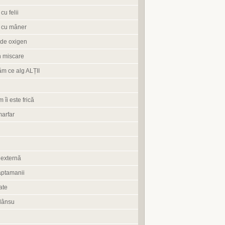
cu felii
 cu mâner
de oxigen
n miscare
ăm ce alg ALȚII
 îi este frică
marfar
 externă
aptamanii
ate
lânsu