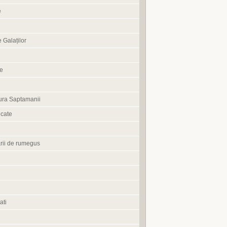
e
 Galaților
ne
ura Saptamanii
cate
rii de rumegus
ati