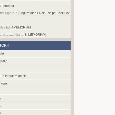
nu premier
rici-Șipote
la
Singurătatea l-a sinucis pe Poetul Ion
ilea
la
IN MEMORIAM
ona alexandra
la
IN MEMORIAM
GORII
ate
tratie
ura la putere de stat
eagra
a
ari
i