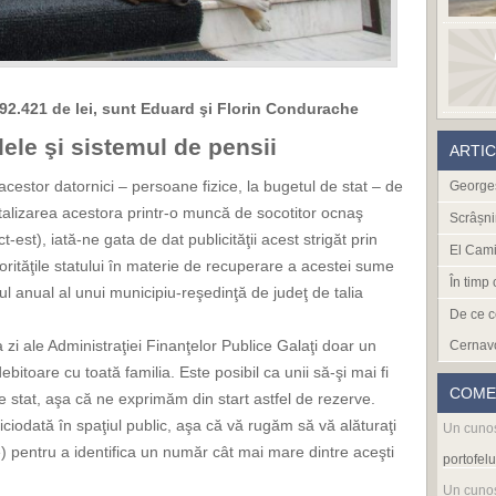
392.421 de lei, sunt Eduard şi Florin Condurache
lele şi sistemul de pensii
ARTI
estor datornici – persoane fizice, la bugetul de stat – de
Georges
alizarea acestora printr-o muncă de socotitor ocnaş
Scrâșni
t-est), iată-ne gata de dat publicităţii acest strigăt prin
El Cami
ităţile statului în materie de recuperare a acestei sume
În timp
 anual al unui municipiu-reşedinţă de judeţ de talia
De ce c
a zi ale Administraţiei Finanţelor Publice Galaţi doar un
Cernav
itoare cu toată familia. Este posibil ca unii să-şi mai fi
COME
de stat, aşa că ne exprimăm din start astfel de rezerve.
iodată în spaţiul public, aşa că vă rugăm să vă alăturaţi
Un cuno
 pentru a identifica un număr cât mai mare dintre aceşti
portofelu
Un cuno