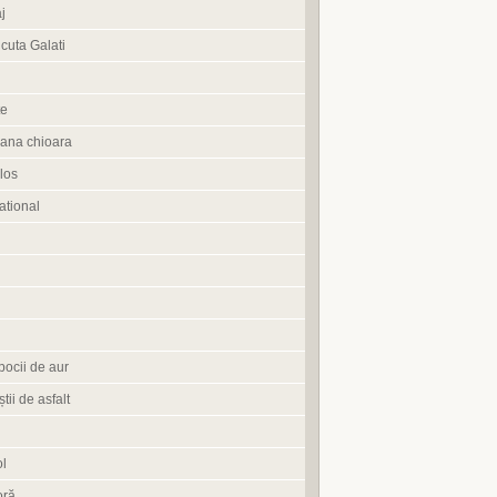
j
cuta Galati
te
ana chioara
los
tional
pocii de aur
știi de asfalt
l
oră