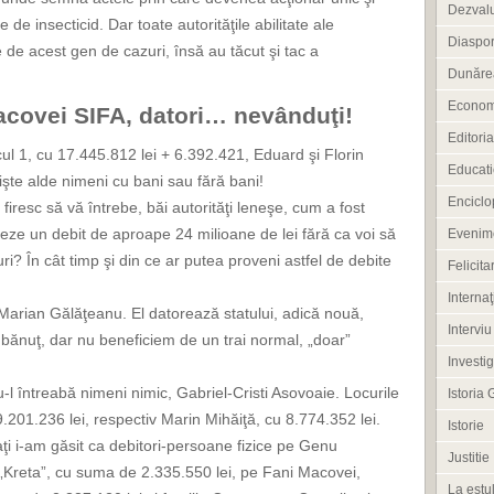
Dezvalu
 de insecticid. Dar toate autorităţile abilitate ale
Diaspo
de acest gen de cazuri, însă au tăcut şi tac a
Dunărea
Econom
Macovei SIFA, datori… nevânduţi!
Editoria
cul 1, cu 17.445.812 lei + 6.392.421, Eduard şi Florin
Educati
şte alde nimeni cu bani sau fără bani!
Enciclo
 firesc să vă întrebe, băi autorităţi leneşe, cum a fost
eze un debit de aproape 24 milioane de lei fără ca voi să
Evenim
ri? În cât timp şi din ce ar putea proveni astfel de debite
Felicitar
Internaţ
Marian Gălăţeanu. El datorează statului, adică nouă,
Interviu
ul bănuţ, dar nu beneficiem de un trai normal, „doar”
Investig
u-l întreabă nimeni nimic, Gabriel-Cristi Asovoaie. Locurile
Istoria 
9.201.236 lei, respectiv Marin Mihăiţă, cu 8.774.352 lei.
Istorie
aţi i-am găsit ca debitori-persoane fizice pe Genu
Justitie
 „Kreta”, cu suma de 2.335.550 lei, pe Fani Macovei,
La estul