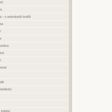
iri
ra
 – o autostradă inutilă
ie
l
e
pedica
ent
i
ional
ații
Galatiului
 estului