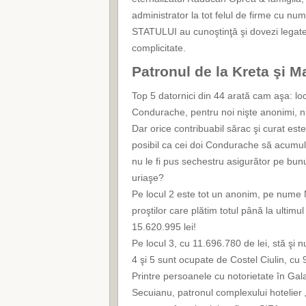
administrator la tot felul de firme cu nume
STATULUI au cunoştinţă şi dovezi legate 
complicitate.
Patronul de la Kreta şi 
Top 5 datornici din 44 arată cam aşa: lo
Condurache, pentru noi nişte anonimi, ni
Dar orice contribuabil sărac şi curat este
posibil ca cei doi Condurache să acumul
nu le fi pus sechestru asigurător pe bunu
uriaşe?
Pe locul 2 este tot un anonim, pe nume 
proştilor care plătim totul până la ultim
15.620.995 lei!
Pe locul 3, cu 11.696.780 de lei, stă şi n
4 şi 5 sunt ocupate de Costel Ciulin, cu 
Printre persoanele cu notorietate în Gal
Secuianu, patronul complexului hotelier