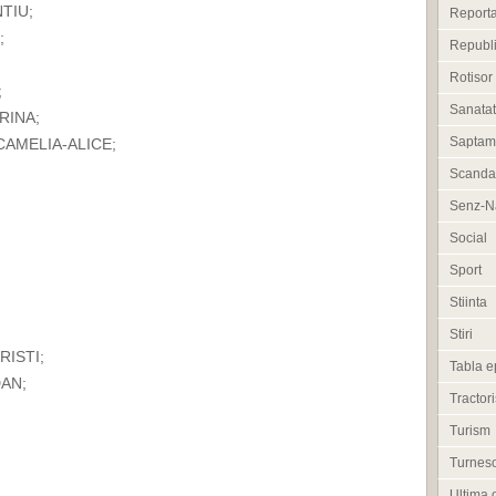
NTIU;
Reporta
;
Republi
Rotisor
;
Sanata
RINA;
Saptam
CAMELIA-ALICE;
Scanda
Senz-Na
Social
Sport
Stiinta
Stiri
RISTI;
Tabla e
DAN;
Tractori
Turism
Turneso
Ultima 