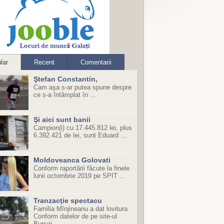
lar
Recent
Comentarii
Ştefan Constantin,
Cam aşa s-ar putea spune despre
ce s-a întâmplat în ...
Şi aici sunt banii
Campion(i) cu 17.445.812 lei, plus
6.392.421 de lei, sunt Eduard ...
Moldoveanca Golovati
Conform raportării făcute la finele
lunii octombrie 2019 pe SPIT ...
Tranzacţie spectacu
Familia Mînjineanu a dat lovitura
Conform datelor de pe site-ul
Bursei ...