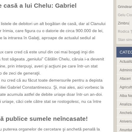
e casă a lui Chelu: Gabriel
Grindea
Gelu Cio
istele de debitori un alt bogătan de casă, dar al Clanului
Zimbru
 Irimia, care figura cu o datorie de circa 900.000 de lei,
Rodica Ț
 la intrarea în Galaţi, aproape de actualul sediul al
Stan sim
x care cred că este unul din cei mai bogaţi inşi din
CATE
ost săgeata „geniului” Cătălin Chelu, căruia i-a devenit
Actualit
e, prin interpuşi, averi şi acţiuni pe care într-un stat
Adminis
p de zeci de generaţii.
Afaceri
, nu cred că au făcut toate demersurile pentru a depista
iliei Gabriel Constantinescu. Şi, mai ales, aici vorbesc la
Agricult
ate acumula astfel de debite uriaşe doar într-un an-doi.
Alba N
 uriaşe, căci cele către stat se rostogolesc, nu ca între
Analiza
Anchet
 publice sumele neîncasate!
Anivers
, cu puterea organelor de cercetare şi anchetă penală la
Anuntur