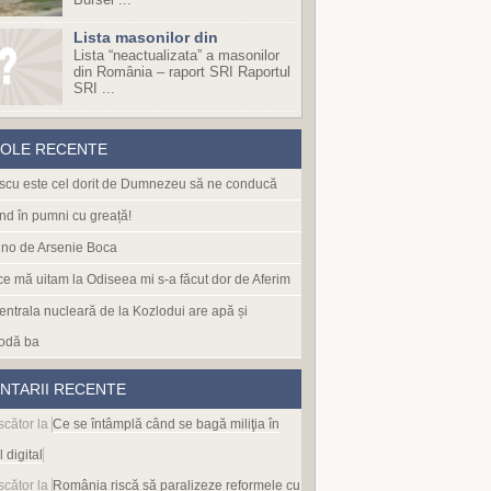
Lista masonilor din
Lista “neactualizata” a masonilor
din România – raport SRI Raportul
SRI ...
COLE RECENTE
cu este cel dorit de Dumnezeu să ne conducă
nd în pumni cu greață!
no de Arsenie Boca
 ce mă uitam la Odiseea mi s-a făcut dor de Aferim
entrala nucleară de la Kozlodui are apă și
odă ba
NTARII RECENTE
scător
la
Ce se întâmplă când se bagă miliţia în
l digital
scător
la
România riscă să paralizeze reformele cu