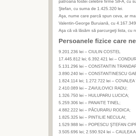
patroana fostei celebre firme SIFA, cu s
Ştefan, cu suma de 1.425.320 lei.
Aşa, nume care parcă spun ceva, ar mai 
Valentin-George Buruiană, cu 4.167.349 
Aşa că vă lăsăm să parcurgeţi lista, cu
Persoanele fizice care ne
9.201.236 lei – CIULIN COSTEL
17.445.812 lei; 6.392.421 lei – COND
5.131.296 lei – CONSTANTIN TRANDAF
3.890.240 lei – CONSTANTINESCU GA
1.824.114 lei; 1.272.722 lei – COVALEA
2.410.089 lei – ZAVULOVICI RADU;
1.326.750 lei – HULUPARU LUCICA;
5.259.306 lei – PANAITE TINEL;
4.882.222 lei – PĂCURARU RODICA;
1.825.325 lei – PINTILIE NECULAI;
1.529.988 lei – POPESCU ŞTEFAN CIP
3.505.696 lei; 2.590.924 lei – CAULEA 