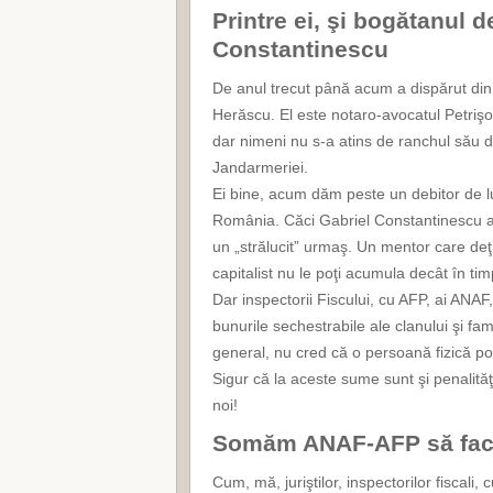
Printre ei, şi bogătanul d
Constantinescu
De anul trecut până acum a dispărut din l
Herăscu. El este notaro-avocatul Petrişor
dar nimeni nu s-a atins de ranchul său de
Jandarmeriei.
Ei bine, acum dăm peste un debitor de lu
România. Căci Gabriel Constantinescu a f
un „strălucit” urmaş. Un mentor care deţin
capitalist nu le poţi acumula decât în tim
Dar inspectorii Fiscului, cu AFP, ai ANAF
bunurile sechestrabile ale clanului şi fam
general, nu cred că o persoană fizică po
Sigur că la aceste sume sunt şi penalităţi
noi!
Somăm ANAF-AFP să facă
Cum, mă, juriştilor, inspectorilor fiscali