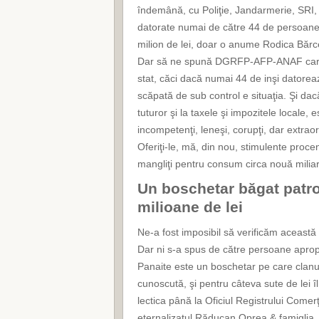
îndemână, cu Poliţie, Jandarmerie, SRI, ş
datorate numai de către 44 de persoane f
milion de lei, doar o anume Rodica Bărc
Dar să ne spună DGRFP-AFP-ANAF care es
stat, căci dacă numai 44 de inşi datorea
scăpată de sub control e situaţia. Şi dac
tuturor şi la taxele şi impozitele locale,
incompetenţi, leneşi, corupţi, dar extraord
Oferiţi-le, mă, din nou, stimulente proce
mangliţi pentru consum circa nouă miliard
Un boschetar băgat patron
milioane de lei
Ne-a fost imposibil să verificăm această 
Dar ni s-a spus de către persoane apropia
Panaite este un boschetar pe care clanu
cunoscută, şi pentru câteva sute de lei î
lectica până la Oficiul Registrului Comer
eternalizatul Răducan Oprea & famiglia,