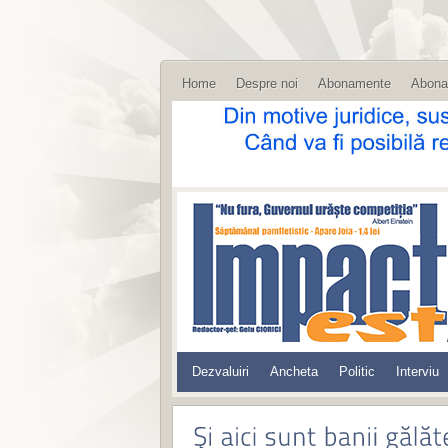
Home
Despre noi
Abonamente
Abona
Dezvaluiri
Ancheta
Politic
Interviu