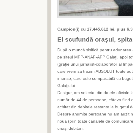
Campion(i) cu 17.445.812 lei, plus 6.
Ei scufundă oraşul, spita
După o muncă sisifică pentru adunarea ac
pe siteul MFP-ANAF-AFP Galaţi, apoi tot
(graţie unui jurnalist-colaborator al Impac
care vrem să trezim ABSOLUT toate autor
imense, care este comparabilă cu bugetul
Galaţiului.
Desigur, am selectat din datele oficiale l
număr de 44 de persoane, câteva fiind deb
achitat din debitele restante la bugetul 
Despre anumite persoane nu am auzit nic
nouă (prin toate canalele de comunicare)
uriaşi debitori.