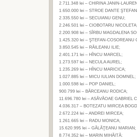
2.711.348 lei – CHIRINA JANIN-LAURE
1.650.000 lei – STROE DANTE ŞTEFAN
2.335.550 lei – SECUIANU GENU;
2.246.501 lei – CIOBOTARU NICOLETA
2.200.908 lei – SÎRBU MAGDALENA SO
1.425.320 lei – ŞTEFAN-COSOREANU 
3.850.545 lei – RĂILEANU ILIE;
2.401.171 lei – HÎNCU MARCEL;
1.273.597 lei – NECULA AUREL;
1.235.269 lei – HÎNCU MARICICA;
1.027.885 lei – MICU IULIAN DOMNEL;
1.000.598 lei – POP DANIEL;
900.799 lei – BĂRCEANU RODICA;
11.696.780 lei – ASĂVĂOAE GABRIEL C
4.036.317 – BOTEZATU MIRCEA BOG
2.672.224 lei – ANDREI MIRCEA;
1.261.665 lei – RADU MONICA;
15.620.995 lei – GĂLĂŢEANU MARIAN;
8.774.352 lei – MARIN MIHĂIŢĂ;