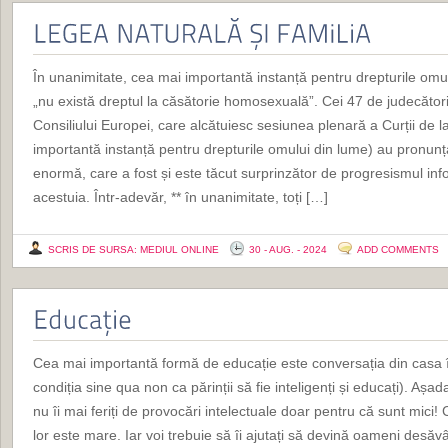
În unanimitate, cea mai importantă instanță pentru drepturile omulu
„nu există dreptul la căsătorie homosexuală”. Cei 47 de judecători,
Consiliului Europei, care alcătuiesc sesiunea plenară a Curții de
importantă instanță pentru drepturile omului din lume) au pronunț
enormă, care a fost și este tăcut surprinzător de progresismul inf
acestuia. Într-adevăr, ** în unanimitate, toți […]
SCRIS DE SURSA: MEDIUL ONLINE
30 - AUG. - 2024
ADD COMMENTS
Cea mai importantă formă de educație este conversația din casa î
condiția sine qua non ca părinții să fie inteligenți și educați). Așad
nu îi mai feriți de provocări intelectuale doar pentru că sunt mici! C
lor este mare. Iar voi trebuie să îi ajutați să devină oameni desăvâ