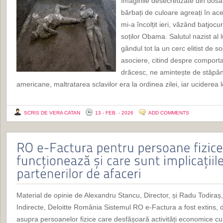
Imaginile desecretizate din dosar
bărbați de culoare agreați în ac
mi-a încolțit ieri, văzând batjoc
soților Obama. Salutul nazist a
gândul tot la un cerc elitist de s
asociere, citind despre comporta
drăcesc, ne amintește de stăpânii
americane, maltratarea sclavilor era la ordinea zilei, iar uciderea l
SCRIS DE VERA CATAN
13 - FEB. - 2026
ADD COMMENTS
Material de opinie de Alexandru Stancu, Director, și Radu Todira
Indirecte, Deloitte România Sistemul RO e-Factura a fost extins, d
asupra persoanelor fizice care desfășoară activități economice cu 