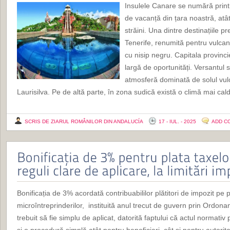
Insulele Canare se numără printr
de vacanță din țara noastră, atât
străini. Una dintre destinațiile p
Tenerife, renumită pentru vulcan
cu nisip negru. Capitala provinc
largă de oportunități. Versantul 
atmosferă dominată de solul vul
Laurisilva. Pe de altă parte, în zona sudică există o climă mai cald
SCRIS DE ZIARUL ROMÂNILOR DIN ANDALUCÍA
17 - IUL. - 2025
ADD C
Bonificația de 3% acordată contribuabililor plătitori de impozit pe pr
microîntreprinderilor, instituită anul trecut de guvern prin Ordon
trebuit să fie simplu de aplicat, datorită faptului că actul normativ