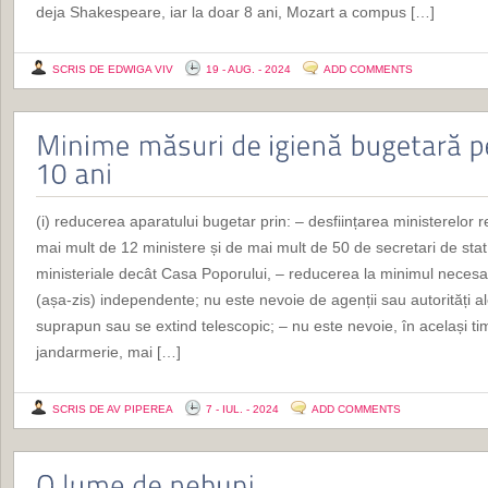
deja Shakespeare, iar la doar 8 ani, Mozart a compus […]
SCRIS DE EDWIGA VIV
19 - AUG. - 2024
ADD COMMENTS
(i) reducerea aparatului bugetar prin: – desființarea ministerelor
mai mult de 12 ministere și de mai mult de 50 de secretari de stat;
ministeriale decât Casa Poporului, – reducerea la minimul necesar a
(așa-zis) independente; nu este nevoie de agenții sau autorități 
suprapun sau se extind telescopic; – nu este nevoie, în același timp,
jandarmerie, mai […]
SCRIS DE AV PIPEREA
7 - IUL. - 2024
ADD COMMENTS