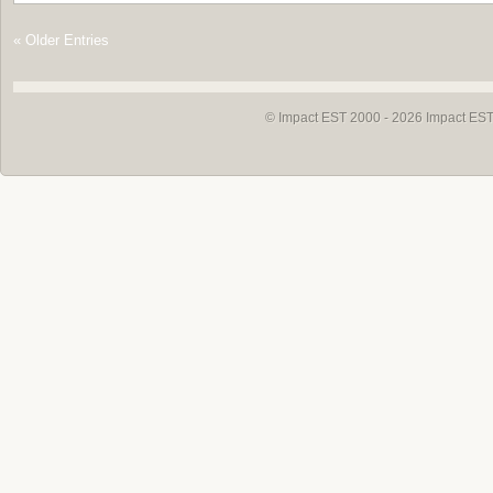
« Older Entries
© Impact EST 2000 - 2026
Impact EST 