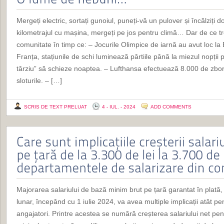
Mergeți electric, sortați gunoiul, puneți-vă un pulover și încălziți 
kilometrajul cu mașina, mergeți pe jos pentru climă… Dar de ce 
comunitate în timp ce: – Jocurile Olimpice de iarnă au avut loc la B
Franța, stațiunile de schi luminează pârtiile până la miezul nopții 
târziu” să schieze noaptea. – Lufthansa efectuează 8.000 de zbor
sloturile. – […]
SCRIS DE TEXT PRELUAT
4 - IUL. - 2024
ADD COMMENTS
Majorarea salariului de bază minim brut pe țară garantat în plată, 
lunar, începând cu 1 iulie 2024, va avea multiple implicații atât pen
angajatori. Printre acestea se numără creșterea salariului net pent