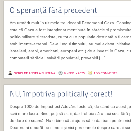
Am urmărit mult în ultimele trei decenii Fenomenul Gaza. Conving
este că Gaza a fost intenționat menținută în sărăcie și promiscuitat
politic-militare și teroriste, cu tot cu o populație destinată a fi car
stabilimente-arsenal. De-a lungul timpului, au mai existat inițiative (
israelieni, arabi, americani, europeni etc.) de a investi în Gaza, c
combaterii sărăciei, salvării populatiei, prevenirii […]
SCRIS DE ANGELA FURTUNA
6 - FEB. - 2025
ADD COMMENTS
Despre 1000 de Impact-est Adevărul este că, de când cu acest „poli
scrii mare lucru. Bine, poți să scrii, dar trebuie să o faci sec, fără 
de dare de seamă. Nu e bine că ai ajuns să le dai bani pentru nișt
Doar nu ai omorât pe nimeni și nici persoanele despre care ai scr