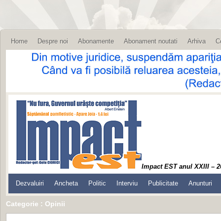
Home
Despre noi
Abonamente
Abonament noutati
Arhiva
C
Impact EST anul XXIII – 2
Dezvaluiri
Ancheta
Politic
Interviu
Publicitate
Anunturi
Categorie : Opinii