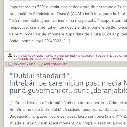
Impozitarea cu 70% a veniturilor nedeclarate de persoanele fizice 
Națională de Administrare Fiscală (ANAF) intră în vigoare la 1 iul
însă momentul obținerii veniturilor și nici pe cel al începerii contr
respective, ci momentul emiterii deciziei de impunere. Astfel, oric
va primi o decizie de impunere după data de 1 iulie 2024 ar putea
Astfel, potrivit Legii 296/2023, […]
SCRIS DE ALEX SLUJITORU, PARTENER REFF & ASOCIAȚII | DELOITTE LEGAL, 
VENITURILOR, DELOITTE ROMÂNIA
15 - FEB. - 2024
ADD COMMENTS
„1. De ce Ucraina e îndreptățită să solicite recuperarea Crimeei și t
România nu este îndreptățită să solicite recuperarea Basarabiei, 
Bugeacului, iar patrioții care cer acest lucru sunt puși la zid ???
invada și jefui Siria în acest moment, dar trupe rusești nu au voi