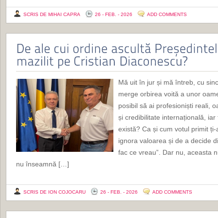
SCRIS DE MIHAI CAPRA
26 - FEB. - 2026
ADD COMMENTS
Mă uit în jur și mă întreb, cu si
merge orbirea voită a unor oamen
posibil să ai profesioniști reali
și credibilitate internațională, i
există? Ca și cum votul primit ți-
ignora valoarea și de a decide di
fac ce vreau”. Dar nu, aceasta 
nu înseamnă […]
SCRIS DE ION COJOCARU
26 - FEB. - 2026
ADD COMMENTS