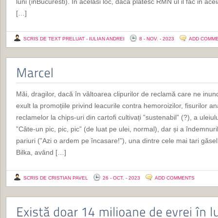
luni (inBucuresti). In acelasi loc, daca platesc RMN ul il fac in ac
[…]
SCRIS DE TEXT PRELUAT - IULIAN ANDREI
8 - NOV. - 2023
ADD COMM
Măi, dragilor, dacă în vâltoarea clipurilor de reclamă care ne inu
exult la promoțiile privind leacurile contra hemoroizilor, fisurilor ana
reclamelor la chips-uri din cartofi cultivați ”sustenabil” (?), a uleiu
”Câte-un pic, pic, pic” (de luat pe ulei, normal), dar și a îndemnur
pariuri (”Azi o ardem pe încasare!”), una dintre cele mai tari găsel
Bilka, având […]
SCRIS DE CRISTIAN PAVEL
26 - OCT. - 2023
ADD COMMENTS