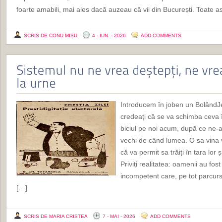
foarte amabili, mai ales dacă auzeau că vii din București. Toate 
SCRIS DE CONU MIȘU
4 - IUN. - 2026
ADD COMMENTS
Introducem în joben un BolândJe
credeați că se va schimba ceva 
biciul pe noi acum, după ce ne-a
vechi de când lumea. O sa vina v
că va permit sa trăiți în tara lor
Priviți realitatea: oamenii au fo
incompetent care, pe tot parcur
[…]
SCRIS DE MARIA CRISTEA
7 - MAI - 2026
ADD COMMENTS