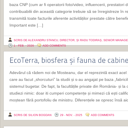
baza CNP (cum ar fi operatorii foto/video, influencerii, prestatori de
contribuabilii din această categorie trebuie să se înregistreze în r
transmită toate facturile aferente activităților prestate către benefi
Important este […]
SCRIS DE ALEXANDRU STANCU, DIRECTOR, ȘI RADU TODIRAȘ, SENIOR MANAGE
1 - FEB. - 2026
ADD COMMENTS
Adevărul că râdem noi de Mosteanu, dar el reprezintă exact acel 
care au facut „shorcuturi” la studii și s-au angajat pe baza „fabric
sistemul bugetar. De fapt, la facultățile private din România- și la 
studiezi nimic: doar iti cumperi competențe și mimezi că ești califica
moștean fără portofoliu de ministru. Diferențele se opresc însă ai
SCRIS DE SILION BOGDAN
29 - NOV. - 2025
ADD COMMENTS