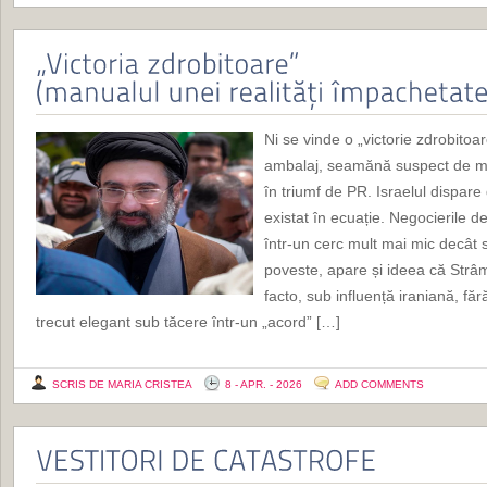
Ni se vinde o „victorie zdrobitoa
ambalaj, seamănă suspect de mu
în triumf de PR. Israelul dispare
existat în ecuație. Negocierile de
într-un cerc mult mai mic decât 
poveste, apare și ideea că Str
facto, sub influență iraniană, făr
trecut elegant sub tăcere într-un „acord” […]
SCRIS DE MARIA CRISTEA
8 - APR. - 2026
ADD COMMENTS