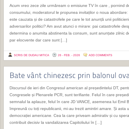
Acum vreo zece zile urmăream o emisiune TV în care , pornind de 
consumului, moderatorul le propunea invitaților o noua abordar
este cauzata și de catastrofele pe care le tot anunță unii politicieni
adversarilor politici? Am avut atunci o mirare: pai catastrofele des
determina o anumita abstinenta la consum, sunt anunțate zilnic 
par elocvente dar care sunt […]
SCRIS DE DUDAU MITICA
26 - FEB. - 2026
ADD COMMENTS
Discursul de ieri din Congresul american al președintelui DT, pent
Congresele și Plenarele PCR, sunt terifiante. Felul în care preșe
semnalul la aplauze, felul în care JD VANCE, asemenea lui Emil Bo
împreună cu toți republicanii, mi-au trezit amintiri amare. Și asta
democrației americane. Cea la care priveam admirativ și cu spera
contribuit decisiv la vandalizarea Capitoliului în […]