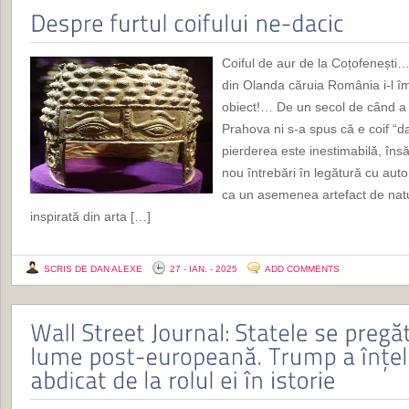
Coiful de aur de la Coțofenești…
din Olanda căruia România i-l 
obiect!… De un secol de când a fo
Prahova ni s-a spus că e coif “da
pierderea este inestimabilă, îns
nou întrebări în legătură cu aut
ca un asemenea artefact de natură
inspirată din arta […]
SCRIS DE DAN ALEXE
27 - IAN. - 2025
ADD COMMENTS