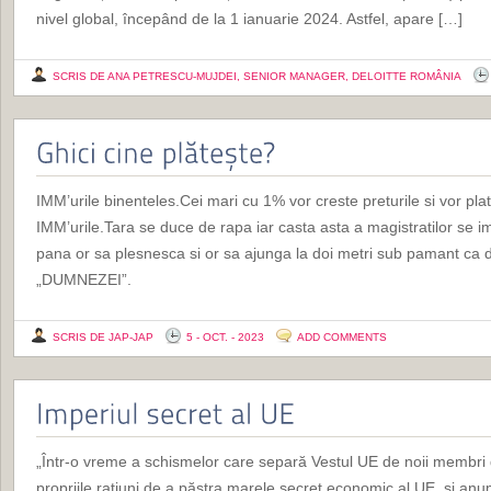
nivel global, începând de la 1 ianuarie 2024. Astfel, apare […]
SCRIS DE ANA PETRESCU-MUJDEI, SENIOR MANAGER, DELOITTE ROMÂNIA
IMM’urile binenteles.Cei mari cu 1% vor creste preturile si vor plati 
IMM’urile.Tara se duce de rapa iar casta asta a magistratilor se i
pana or sa plesnesca si or sa ajunga la doi metri sub pamant ca do
„DUMNEZEI”.
SCRIS DE JAP-JAP
5 - OCT. - 2023
ADD COMMENTS
„Într-o vreme a schismelor care separă Vestul UE de noii membri 
propriile rațiuni de a păstra marele secret economic al UE, și a