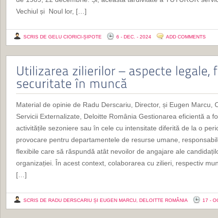
Vechiul și Noul lor, […]
SCRIS DE GELU CIORICI-ȘIPOTE
6 - DEC. - 2024
ADD COMMENTS
Material de opinie de Radu Derscariu, Director, și Eugen Marcu, C
Servicii Externalizate, Deloitte România Gestionarea eficientă a fo
activitățile sezoniere sau în cele cu intensitate diferită de la o per
provocare pentru departamentele de resurse umane, responsabile c
flexibile care să răspundă atât nevoilor de angajare ale candidaților
organizației. În acest context, colaborarea cu zilieri, respectiv mun
[…]
SCRIS DE RADU DERSCARIU ȘI EUGEN MARCU, DELOITTE ROMÂNIA
17 - O