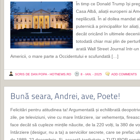
În timp ce Donald Trump își preg
Casa Albă, aliații europeni ai Ame
neplăcută. În al doilea mandat a
puternică a principalilor lor alia
decât oricând în ultimele decenii
totodată chiar mai plin de pertur
arată Wall Street Journal într-un
Americii, o mare parte a Occidentului e scufundată […]
SCRIS DE DAN POPA - HOTNEWS.RO
8 - IAN. - 2025
ADD COMMENTS
Felicitări pentru atitudinea ta! Argumentată și echilibrată deopotr
zile, pe televiziuni, vine cu mare întârziere, iar vehemența, fireasc
face decât să cupleze mințile năucite, de la 220 volți, la 380 de v
întârziere (desigur, nu a ta) a serviciilor secrete, care se prefac u
de 1989, 22 decembrie. Și, această tardivitate a TUTUROR servici