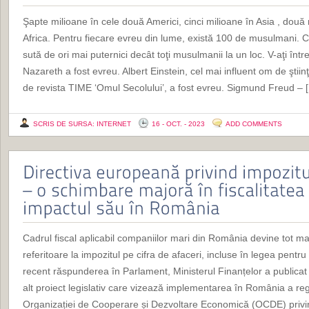
Şapte milioane în cele două Americi, cinci milioane în Asia , două
Africa. Pentru fiecare evreu din lume, există 100 de musulmani. C
sută de ori mai puternici decât toţi musulmanii la un loc. V-aţi înt
Nazareth a fost evreu. Albert Einstein, cel mai influent om de ştii
de revista TIME ‘Omul Secolului’, a fost evreu. Sigmund Freud – 
SCRIS DE SURSA: INTERNET
16 - OCT. - 2023
ADD COMMENTS
Cadrul fiscal aplicabil companiilor mari din România devine tot m
referitoare la impozitul pe cifra de afaceri, incluse în legea pent
recent răspunderea în Parlament, Ministerul Finanțelor a publica
alt proiect legislativ care vizează implementarea în România a reguli
Organizației de Cooperare și Dezvoltare Economică (OCDE) privind