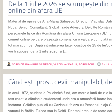
Material de opinie de Ana-Maria Săbiescu, Director, Vladislav Dab
Popa, Senior Consultant, Global Trade Advisory, Deloitte Români
persoanele fizice din România din afara Uniunii Europene (UE), p
comerț online pe care plasează comenzi cu o valoare cumulată m
tot mai scumpe. După introducerea taxei logistice de 25 de lei/cole
vor fi supuse, de la 1 iulie 2026, și […]
SCRIS DE ANA-MARIA SĂBIESCU, VLADISLAV DABIJA, SORIN POPA
3 - IUL.
În anul 1972, student la Poliehnică fiind, am mers o lună de zile la
fost cazat la căminele studențești unde era o atmosferă foarte b
încântat. Grădina publică cu Cazinoul, faleza cu Pescarul, plaja Co
vaporul la Brăila, Tulcea sau in Deltă. Dar mai presus de toate oam