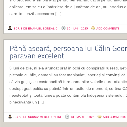
și o procedură simplă atât pentru beneficiari, cât și pentru autori
aplicare, emise cu o întârziere de o jumătate de an, au introdus o
care limitează accesarea […]
SCRIS DE EMANUEL BONDALICI
19 - IUN. - 2025
ADD COMMENTS
3 luni de zile, ni s-a aruncat praf în ochi cu conspirații rusești, ge
pistoale cu bile, oamenii au fost manipulați, speriați și convinși 
că vin geții și cu costobocii să fure oamenilor valorile euro-atlantic
deștept gest politic cu putință într-un astfel de moment, cortina C
neașteptat și toată lumea poate contempla hidoșenia sistemului.
binecuvânta un […]
SCRIS DE SURSA: MEDIUL ONLINE
13 - MART. - 2025
ADD COMMENTS