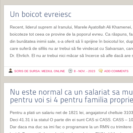
Recent, liderul suprem al Iranului, Marele Ayatollah Ali Khamenei
boicoteze tot ceea ce provine de la poporul evreu. Ca răspuns, 
din bunătatea inimii sale, s-a oferit să îi sprijine în boicotul lo
care suferă de sifilis nu ar trebui să fie vindecat cu Salvarsan, ca
Dr. Ehrlich. El nu ar trebui nici măcar să încerce să afle dacă are si
SCRIS DE SURSA: MEDIUL ONLINE
8 - NOV. - 2023
ADD COMMENTS
Pentru a plati un salariu net de 1821 lei, angajatorul cheltuie 31
Deci 41.31 ii ia statul O parte din ei sunt CAS si CASS. CASS – 10
Dar daca ma duc sa imi fac o programare la un RMN cu trimitere d