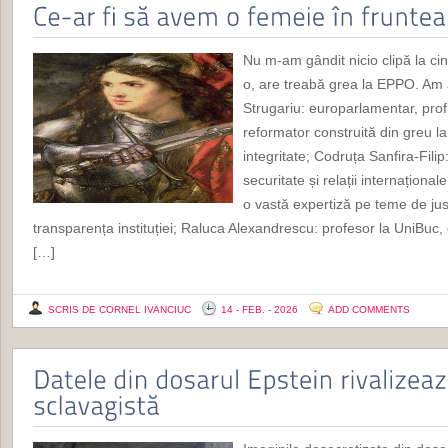
Nu m-am gândit nicio clipă la cine
o, are treabă grea la EPPO. Am
Strugariu: europarlamentar, profi
reformator construită din greu l
integritate; Codruța Sanfira-Filip
securitate și relații internaționa
o vastă expertiză pe teme de justi
transparența instituției; Raluca Alexandrescu: profesor la UniBuc, ex
[…]
SCRIS DE CORNEL IVANCIUC
14 - FEB. - 2026
ADD COMMENTS