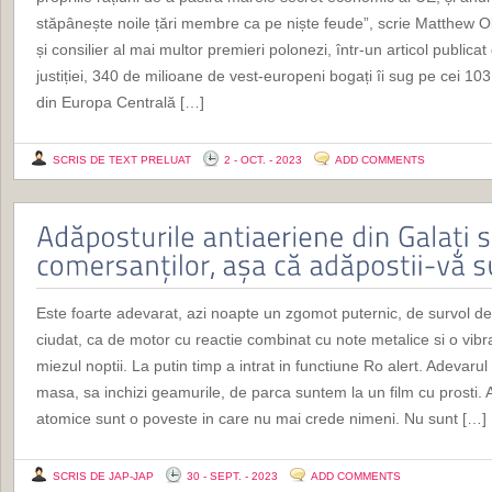
stăpânește noile țări membre ca pe niște feude”, scrie Matthew Ol
și consilier al mai multor premieri polonezi, într-un articol publicat
justiției, 340 de milioane de vest-europeni bogați îi sug pe cei 103 
din Europa Centrală […]
SCRIS DE TEXT PRELUAT
2 - OCT. - 2023
ADD COMMENTS
Este foarte adevarat, azi noapte un zgomot puternic, de survol d
ciudat, ca de motor cu reactie combinat cu note metalice si o vibrat
miezul noptii. La putin timp a intrat in functiune Ro alert. Adevarul 
masa, sa inchizi geamurile, de parca suntem la un film cu prosti. 
atomice sunt o poveste in care nu mai crede nimeni. Nu sunt […]
SCRIS DE JAP-JAP
30 - SEPT. - 2023
ADD COMMENTS