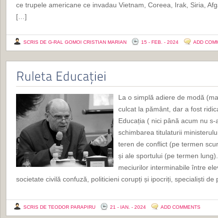
ce trupele americane ce invadau Vietnam, Coreea, Irak, Siria, Afgan
[…]
SCRIS DE G-RAL GOMOI CRISTIAN MARIAN
15 - FEB. - 2024
ADD COM
La o simplă adiere de modă (ma
culcat la pământ, dar a fost ridi
Educația ( nici până acum nu s-a
schimbarea titulaturii ministerului
teren de conflict (pe termen scur
și ale sportului (pe termen lung
meciurilor interminabile între elev
societate civilă confuză, politicieni corupți și ipocriți, specialiști de
SCRIS DE TEODOR PARAPIRU
21 - IAN. - 2024
ADD COMMENTS