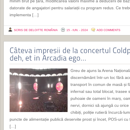
minim brut pe țară, modificarea valorii maxime a deducerii de bază
datorate de angajatori pentru salariații cu program redus. Ce treb
implementa […]
SCRIS DE DELOITTE ROMÂNIA
15 - IUN. - 2024
ADD COMMENTS
Greu de ajuns la Arena Națională
discernământ într-un loc fără acc
transport în comun de masă și fă
infernal sau total blocat, trasee 
puhoaie de oameni în marș, oamen
nervi, dornici să ajungă cu orice
chibiți, poliție rutieră încurcă-l
puncte de alimentație publică deservite prost și încet, POS-uri cu 
[…]