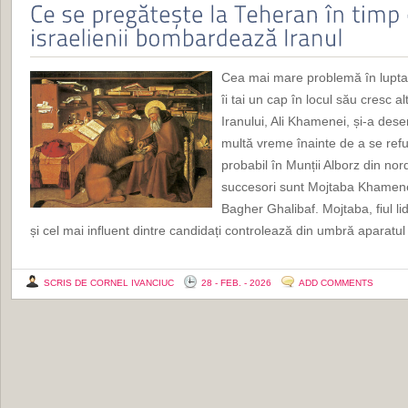
Cea mai mare problemă în lupta 
îi tai un cap în locul său cresc a
Iranului, Ali Khamenei, și-a dese
multă vreme înainte de a se refu
probabil în Munții Alborz din nor
succesori sunt Mojtaba Khamene
Bagher Ghalibaf. Mojtaba, fiul lid
și cel mai influent dintre candidați controlează din umbră aparatul
SCRIS DE CORNEL IVANCIUC
28 - FEB. - 2026
ADD COMMENTS