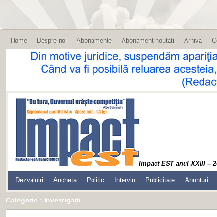
Home
Despre noi
Abonamente
Abonament noutati
Arhiva
C
Impact EST anul XXIII – 2
Dezvaluiri
Ancheta
Politic
Interviu
Publicitate
Anunturi
Categorie : Investigații