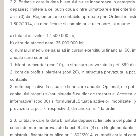
2.2. Entitatile care la data bilantului nu se incadreaza in categoria 
depasesc limitele a cel putin doua dintre urmatoarele trei criterii
alin. (3) din Reglementarile contabile aprobate prin Ordinul ministru
1.802/2014, cu modificarile si completarile ulterioare, si anume:
a) totalul activelor: 17.500.000 lei;
b) cifra de afaceri neta: 35.000.000 lei;
c) numarul mediu de salariati in cursul exercitiului financiar: 50, i
anuale care cuprind:
1. bilant prescurtat (cod 10), in structura prevazuta la pct. 599 di
2. cont de profit si pierdere (cod 20), in structura prevazuta la pc
contabile;
3. note explicative la situatiile financiare anuale. Optional, ele pot 
capitalului propriu si/sau situatia fluxurilor de trezorerie. Acestea 
informative” (cod 30) si formularul „Situatia activelor imobilizate” 
prevazuta la pct. 7, respectiv 8, din anexa nr. 4 la ordin.
2.3. Entitatile care la data bilantului depasesc limitele a cel putin
criterii de marime prevazute la pct. 9 alin. (4) din Reglementarile
ministrului finantelor publice nr. 1.802/2014, cu modificarile si com