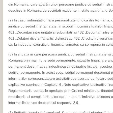
din Romania, care apartin unor persoane juridice cu sediul in strai
deschise in Romania de societati rezidente in state apartinand S
(2) In cazul subunitatilor fara personalitate juridica din Romania,
juridice cu sediul in strainatate, in scopul intocmirii situatiilor fina
481 „Decontari intre unitate si subunitati” si 482 „Decontari intre s
461 „Debitori diversi”/analitic distinct sau 462 „Creditori diversi”/a
ca, la inceputul exercitiului financiar urmator, sa se repuna in cont
(3) In situatia in care persoana juridica cu sediul in strainatate isi
Romania prin mai multe sedii permanente, situatiile financiare an
permanent desemnat sa indeplineasca obligatiile fiscale, acestea r
sediilor permanente. In acest scop, sediul permanent desemnat 
informatiilor corespunzatoare activitatii desfasurate de fiecare s
explicative cuprinse in Capitolul 6 „Note explicative la situatiile fi
Reglementarile contabile aprobate prin Ordinul ministrului finante
modificarile si completarile ulterioare, nu sunt limitative, acestea
informatiile cerute de capitolul respectiv. 2.9.
(1) Entitatile inscriu in formularul „Contul de profit si pierdere”, la 