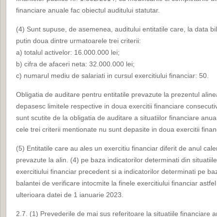
financiare anuale fac obiectul auditului statutar.
(4) Sunt supuse, de asemenea, auditului entitatile care, la data bil
putin doua dintre urmatoarele trei criterii:
a) totalul activelor: 16.000.000 lei;
b) cifra de afaceri neta: 32.000.000 lei;
c) numarul mediu de salariati in cursul exercitiului financiar: 50.
Obligatia de auditare pentru entitatile prevazute la prezentul alin
depasesc limitele respective in doua exercitii financiare consecutiv
sunt scutite de la obligatia de auditare a situatiilor financiare anu
cele trei criterii mentionate nu sunt depasite in doua exercitii fina
(5) Entitatile care au ales un exercitiu financiar diferit de anul cale
prevazute la alin. (4) pe baza indicatorilor determinati din situatii
exercitiului financiar precedent si a indicatorilor determinati pe baz
balantei de verificare intocmite la finele exercitiului financiar astfe
ulterioara datei de 1 ianuarie 2023.
2.7. (1) Prevederile de mai sus referitoare la situatiile financiare a