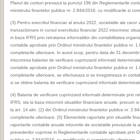
Planul de conturi prevazut la punctul 196 din Reglementarile cont
ministrului finantelor publice nr. 2.844/2016, cu modificarile si com
(3) Pentru exercitiul financiar al anului 2022, societatile ale caror
tranzactionare in cursul exercitiului financiar 2022 intocmesc situa
in baza IFRS prin retratarea informatiilor din contabilitatea organ
contabile aprobate prin Ordinul ministrului finantelor publice nr. 1
completarile ulterioare. In acest scop, pentru data de 31 decemb
intocmirea balantei de verificare cuprinzand informatii determina
contabile aprobate prin Ordinul ministrului finantelor publice nr. 1
completarile ulterioare, se efectueaza si se inregistreaza in contab
si se obtine balanta de verificare cuprinzand informatii determinat
(4) Balanta de verificare cuprinzand informatii determinate prin ret
IFRS, sta la baza intocmirii situatiilor financiare anuale, precum si
la art. 14 alin. (2) din Ordinul ministrului finantelor publice nr. 2.8
completarile ulterioare. (5) Elementele raportate prin situatiile fin
raportarile contabile anuale intocmite de societatile prevazute la 
prevederilor cuprinse in Reglementarile contabile aprobate prin Ord
publice nr. 2.844/2016, cu modificarile si completarile ulterioare.