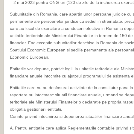
– 2 mai 2023 pentru ONG-uri (120 de zile de la incheierea exercitiu
Subunitatile din Romania, care apartin unor persoane juridice cu se
permanente ale persoanelor juridice cu sediul in strainatate, prec
care au locul de exercitare a conducerii efective in Romania depun 
unitatile teritoriale ale Ministerului Finantelor in termen de 150 de 
financiar. Fac exceptie subunitatilor deschise in Romania de socie
Spatiului Economic European si sediile permanente ale persoanelor
Economic European.
Entitatile vor depune, potrivit legii, la unitatile teritoriale ale Minist
financiare anuale intocmite cu ajutorul programului de asistenta el
Entitatile care nu au desfasurat activitate de la constituire pana la 
raportare nu intocmesc situatii financiare anuale, urmand sa depun
teritoriale ale Ministerului Finantelor o declaratie pe propria ras
obligatia gestionarii entitatii.
Cerinte privind intocmirea si depunerea situatiilor financiare anua
A. Pentru entitatile care aplica Reglementarile contabile privind sit