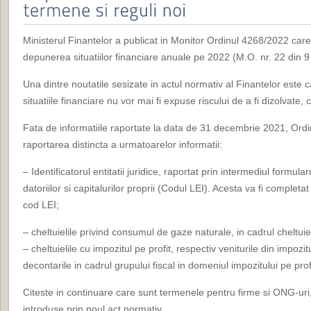
Ministerul Finantelor a publicat in Monitor Ordinul 4268/2022 care 
depunerea situatiilor financiare anuale pe 2022 (M.O. nr. 22 din 9
Una dintre noutatile sesizate in actul normativ al Finantelor este 
situatiile financiare nu vor mai fi expuse riscului de a fi dizolvate, 
Fata de informatiile raportate la data de 31 decembrie 2021, Or
raportarea distincta a urmatoarelor informatii:
– Identificatorul entitatii juridice, raportat prin intermediul formular
datoriilor si capitalurilor proprii (Codul LEI). Acesta va fi complet
cod LEI;
– cheltuielile privind consumul de gaze naturale, in cadrul cheltuielil
– cheltuielile cu impozitul pe profit, respectiv veniturile din impozitu
decontarile in cadrul grupului fiscal in domeniul impozitului pe prof
Citeste in continuare care sunt termenele pentru firme si ONG-uri, da
introduse prin noul act normativ.