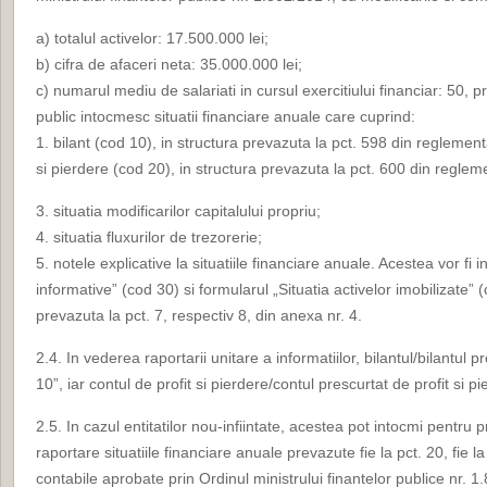
a) totalul activelor: 17.500.000 lei;
b) cifra de afaceri neta: 35.000.000 lei;
c) numarul mediu de salariati in cursul exercitiului financiar: 50, p
public intocmesc situatii financiare anuale care cuprind:
1. bilant (cod 10), in structura prevazuta la pct. 598 din reglementa
si pierdere (cod 20), in structura prevazuta la pct. 600 din regleme
3. situatia modificarilor capitalului propriu;
4. situatia fluxurilor de trezorerie;
5. notele explicative la situatiile financiare anuale. Acestea vor fi 
informative” (cod 30) si formularul „Situatia activelor imobilizate” 
prevazuta la pct. 7, respectiv 8, din anexa nr. 4.
2.4. In vederea raportarii unitare a informatiilor, bilantul/bilantul 
10”, iar contul de profit si pierdere/contul prescurtat de profit si p
2.5. In cazul entitatilor nou-infiintate, acestea pot intocmi pentru p
raportare situatiile financiare anuale prevazute fie la pct. 20, fie 
contabile aprobate prin Ordinul ministrului finantelor publice nr. 1