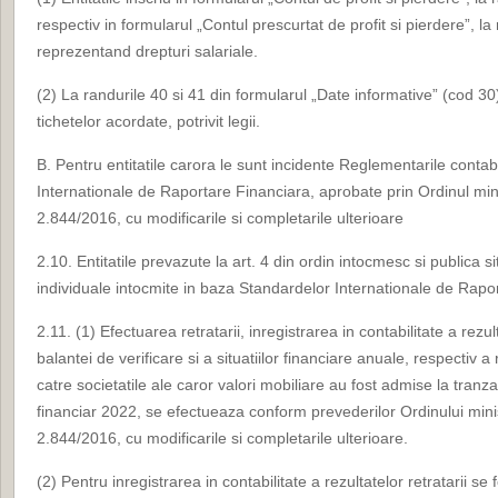
respectiv in formularul „Contul prescurtat de profit si pierdere”, la 
reprezentand drepturi salariale.
(2) La randurile 40 si 41 din formularul „Date informative” (cod 3
tichetelor acordate, potrivit legii.
B. Pentru entitatile carora le sunt incidente Reglementarile cont
Internationale de Raportare Financiara, aprobate prin Ordinul minis
2.844/2016, cu modificarile si completarile ulterioare
2.10. Entitatile prevazute la art. 4 din ordin intocmesc si publica si
individuale intocmite in baza Standardelor Internationale de Rapo
2.11. (1) Efectuarea retratarii, inregistrarea in contabilitate a rezu
balantei de verificare si a situatiilor financiare anuale, respectiv a
catre societatile ale caror valori mobiliare au fost admise la tranza
financiar 2022, se efectueaza conform prevederilor Ordinului minist
2.844/2016, cu modificarile si completarile ulterioare.
(2) Pentru inregistrarea in contabilitate a rezultatelor retratarii se