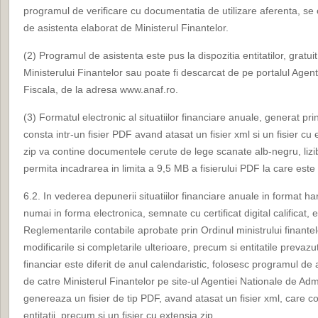
programul de verificare cu documentatia de utilizare aferenta, se 
de asistenta elaborat de Ministerul Finantelor.
(2) Programul de asistenta este pus la dispozitia entitatilor, gratuit,
Ministerului Finantelor sau poate fi descarcat de pe portalul Agen
Fiscala, de la adresa www.anaf.ro.
(3) Formatul electronic al situatiilor financiare anuale, generat pr
consta intr-un fisier PDF avand atasat un fisier xml si un fisier cu 
zip va contine documentele cerute de lege scanate alb-negru, lizibi
permita incadrarea in limita a 9,5 MB a fisierului PDF la care este a
6.2. In vederea depunerii situatiilor financiare anuale in format har
numai in forma electronica, semnate cu certificat digital calificat, e
Reglementarile contabile aprobate prin Ordinul ministrului finante
modificarile si completarile ulterioare, precum si entitatile prevazut
financiar este diferit de anul calendaristic, folosesc programul de a
de catre Ministerul Finantelor pe site-ul Agentiei Nationale de Adm
genereaza un fisier de tip PDF, avand atasat un fisier xml, care co
entitatii, precum si un fisier cu extensia zip.