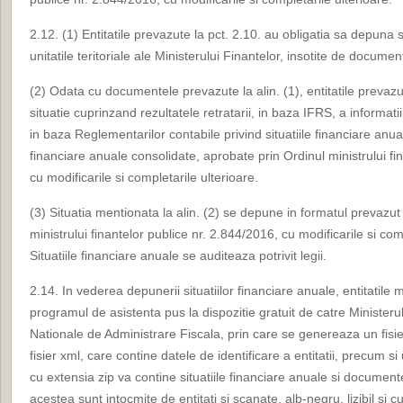
2.12. (1) Entitatile prevazute la pct. 2.10. au obligatia sa depuna s
unitatile teritoriale ale Ministerului Finantelor, insotite de docume
(2) Odata cu documentele prevazute la alin. (1), entitatile prevazu
situatie cuprinzand rezultatele retratarii, in baza IFRS, a informati
in baza Reglementarilor contabile privind situatiile financiare anuale
financiare anuale consolidate, aprobate prin Ordinul ministrului fi
cu modificarile si completarile ulterioare.
(3) Situatia mentionata la alin. (2) se depune in formatul prevazut 
ministrului finantelor publice nr. 2.844/2016, cu modificarile si com
Situatiile financiare anuale se auditeaza potrivit legii.
2.14. In vederea depunerii situatiilor financiare anuale, entitatile 
programul de asistenta pus la dispozitie gratuit de catre Ministerul
Nationale de Administrare Fiscala, prin care se genereaza un fisi
fisier xml, care contine datele de identificare a entitatii, precum si 
cu extensia zip va contine situatiile financiare anuale si documen
acestea sunt intocmite de entitati si scanate, alb-negru, lizibil si 