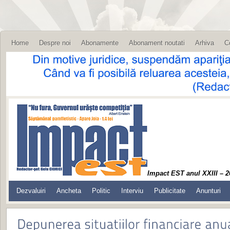
Home
Despre noi
Abonamente
Abonament noutati
Arhiva
C
Impact EST anul XXIII – 2
Dezvaluiri
Ancheta
Politic
Interviu
Publicitate
Anunturi