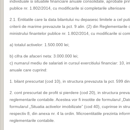
individuale si situatiile financiare anuale consolidate, aprobate pri
publice nr. 1.802/2014, cu modificarile si completarile ulterioare
2.1. Entitatile care la data bilantului nu depasesc limitele a cel pu
criterii de marime prevazute la pct. 9 alin. (2) din Reglementarile
ministrului finantelor publice nr. 1.802/2014, cu modificarile si com
a) totalul activelor: 1.500.000 lei;
b) cifra de afaceri neta: 3.000.000 lei;
c) numarul mediu de salariati in cursul exercitiului financiar: 10, i
anuale care cuprind:
1. bilant prescurtat (cod 10), in structura prevazuta la pct. 599 di
2. cont prescurtat de profit si pierdere (cod 20), in structura preva
reglementarile contabile. Acestea vor fi insotite de formularul „Dat
formularul „Situatia activelor imobilizate” (cod 40), cuprinse in str
respectiv 8, din anexa nr. 4 la ordin. Microentitatile prezinta informa
reglementarile contabile.