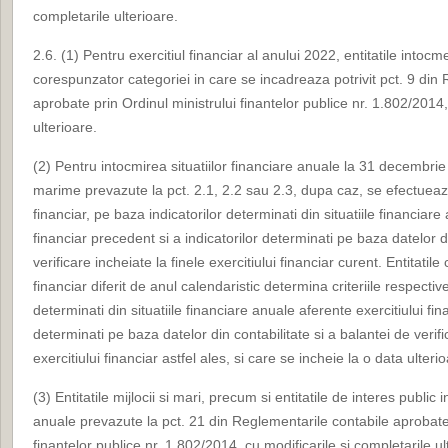
completarile ulterioare.
2.6. (1) Pentru exercitiul financiar al anului 2022, entitatile intocm
corespunzator categoriei in care se incadreaza potrivit pct. 9 din
aprobate prin Ordinul ministrului finantelor publice nr. 1.802/2014,
ulterioare.
(2) Pentru intocmirea situatiilor financiare anuale la 31 decembrie 
marime prevazute la pct. 2.1, 2.2 sau 2.3, dupa caz, se efectueaza 
financiar, pe baza indicatorilor determinati din situatiile financiare
financiar precedent si a indicatorilor determinati pe baza datelor di
verificare incheiate la finele exercitiului financiar curent. Entitatil
financiar diferit de anul calendaristic determina criteriile respectiv
determinati din situatiile financiare anuale aferente exercitiului fin
determinati pe baza datelor din contabilitate si a balantei de verifi
exercitiului financiar astfel ales, si care se incheie la o data ulter
(3) Entitatile mijlocii si mari, precum si entitatile de interes public 
anuale prevazute la pct. 21 din Reglementarile contabile aprobate 
finantelor publice nr. 1.802/2014, cu modificarile si completarile ul