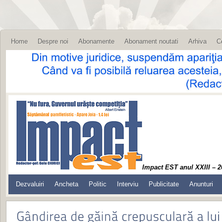
Home
Despre noi
Abonamente
Abonament noutati
Arhiva
C
Impact EST anul XXIII – 2
Dezvaluiri
Ancheta
Politic
Interviu
Publicitate
Anunturi