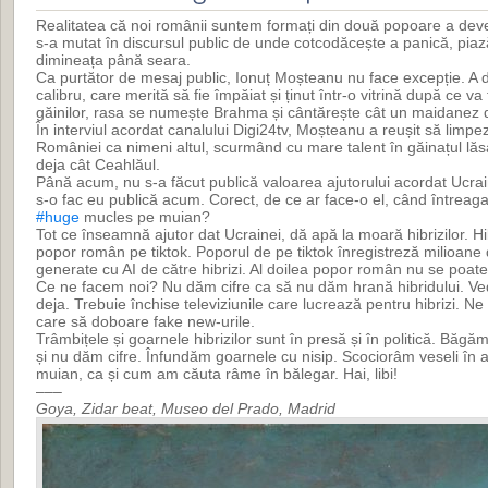
Realitatea că noi românii suntem formați din două popoare a deve
s-a mutat în discursul public de unde cotcodăcește a panică, piaz
dimineața până seara.
Ca purtător de mesaj public, Ionuț Moșteanu nu face excepție. A
calibru, care merită să fie împăiat și ținut într-o vitrină după ce va
găinilor, rasa se numește Brahma și cântărește cât un maidanez d
În interviul acordat canalului Digi24tv, Moșteanu a reușit să limpe
României ca nimeni altul, scurmând cu mare talent în găinațul lăsat
deja cât Ceahlăul.
Până acum, nu s-a făcut publică valoarea ajutorului acordat Ucra
s-o fac eu publică acum. Corect, de ce ar face-o el, când întreaga 
#huge
mucles pe muian?
Tot ce înseamnă ajutor dat Ucrainei, dă apă la moară hibrizilor. Hib
popor român pe tiktok. Poporul de pe tiktok înregistreză milioane 
generate cu AI de către hibrizi. Al doilea popor român nu se poat
Ce ne facem noi? Nu dăm cifre ca să nu dăm hrană hibridului. Ved
deja. Trebuie închise televiziunile care lucrează pentru hibrizi. Ne t
care să doboare fake new-urile.
Trâmbițele și goarnele hibrizilor sunt în presă și în politică. Băgă
și nu dăm cifre. Înfundăm goarnele cu nisip. Scociorâm veseli în a
muian, ca și cum am căuta râme în bălegar. Hai, libi!
–––
Goya, Zidar beat, Museo del Prado, Madrid