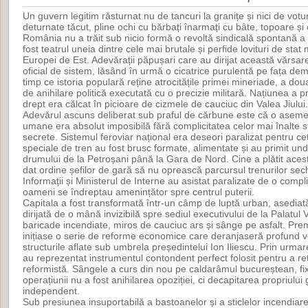
Un guvern legitim răsturnat nu de tancuri la granițe și nici de voturi
deturnate tăcut, pline ochi cu bărbați înarmați cu bâte, topoare și
România nu a trăit sub nicio formă o revoltă sindicală spontană a mi
fost teatrul uneia dintre cele mai brutale și perfide lovituri de sta
Europei de Est. Adevărații păpușari care au dirijat această vărsar
oficial de sistem, lăsând în urmă o cicatrice purulentă pe fața demo
timp ce istoria populară reține atrocitățile primei mineriade, a do
de anihilare politică executată cu o precizie militară. Națiunea a pr
drept era călcat în picioare de cizmele de cauciuc din Valea Jiului.
Adevărul ascuns deliberat sub praful de cărbune este că o aseme
umane era absolut imposibilă fără complicitatea celor mai înalte stru
secrete. Sistemul feroviar național era deseori paralizat pentru cet
speciale de tren au fost brusc formate, alimentate și au primit un
drumului de la Petroșani până la Gara de Nord. Cine a plătit acest
dat ordine șefilor de gară să nu oprească parcursul trenurilor se
Informații și Ministerul de Interne au asistat paralizate de o compli
oameni se îndreptau amenințător spre centrul puterii.
Capitala a fost transformată într-un câmp de luptă urban, asediat
dirijată de o mână invizibilă spre sediul executivului de la Palatul
baricade incendiate, miros de cauciuc ars și sânge pe asfalt. Pre
inițiase o serie de reforme economice care deranjaseră profund 
structurile aflate sub umbrela președintelui Ion Iliescu. Prin urm
au reprezentat instrumentul contondent perfect folosit pentru a re
reformistă. Sângele a curs din nou pe caldarâmul bucureștean, fix
operațiunii nu a fost anihilarea opoziției, ci decapitarea propriulu
independent.
Sub presiunea insuportabilă a bastoanelor și a sticlelor incendiare