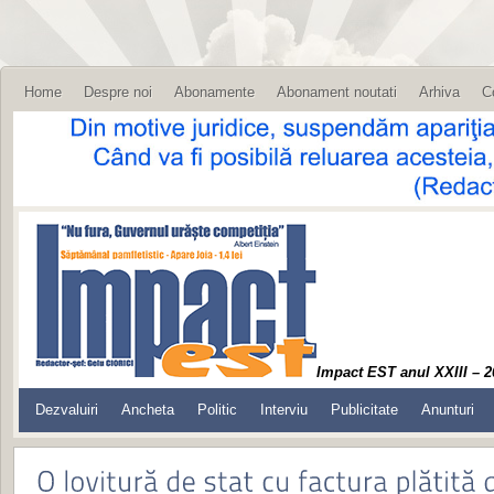
Home
Despre noi
Abonamente
Abonament noutati
Arhiva
C
Impact EST anul XXIII – 2
Dezvaluiri
Ancheta
Politic
Interviu
Publicitate
Anunturi