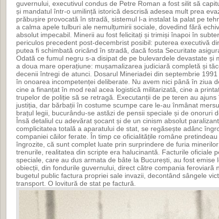
guvernului, executivul condus de Petre Roman a fost silit să capi
și mandatul într-o umilință istorică descrisă adesea mult prea ev
prăbușire provocată în stradă, sistemul l-a instalat la palat pe te
a calma apele tulburi ale nemulțumirii sociale, dovedind fără ech
absolut impecabil. Minerii au fost felicitați și trimiși înapoi în subt
periculos precedent post-decembrist posibil: puterea executivă din
putea fi schimbată oricând în stradă, dacă fosta Securitate asigur
Odată ce fumul negru s-a disipat de pe bulevardele devastate și mo
a doua mare operațiune: mușamalizarea judiciară completă și tăcer
decenii întregi de atunci. Dosarul Mineriadei din septembrie 199
în onoarea incompetenței deliberate. Nu avem nici până în ziua 
cine a finanțat în mod real acea logistică militarizată, cine a printa
trupelor de poliție să se retragă. Executanții de pe teren au ajuns
justiția, dar bărbații în costume scumpe care le-au înmânat mersu
brațul legii, bucurându-se astăzi de pensii speciale și de onoruri d
Însă detaliul cu adevărat șocant și de un cinism absolut paralizant
complicitatea totală a aparatului de stat, se regăsește adânc îngro
companiei căilor ferate. În timp ce oficialitățile române pretindeau l
îngrozite, că sunt complet luate prin surprindere de furia minerilor
trenurile, realitatea din scripte era halucinantă. Facturile oficiale 
speciale, care au dus armata de bâte la București, au fost emise le
obiecții, din fondurile guvernului, direct către compania feroviară na
bugetul public factura propriei sale invazii, decontând sângele victi
transport. O lovitură de stat pe factură.