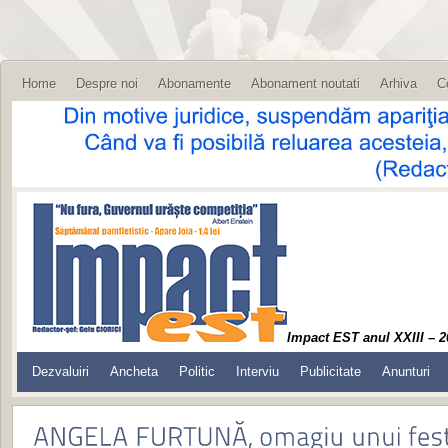
Home
Despre noi
Abonamente
Abonament noutati
Arhiva
C
Impact EST anul XXIII – 2
Dezvaluiri
Ancheta
Politic
Interviu
Publicitate
Anunturi