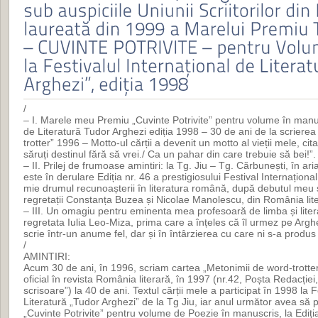
/
– I. Marele meu Premiu „Cuvinte Potrivite” pentru volume în manusc
de Literatură Tudor Arghezi ediția 1998 – 30 de ani de la scriere
trotter” 1996 – Motto-ul cărții a devenit un motto al vieții mele, cita
săruți destinul fără să vrei./ Ca un pahar din care trebuie să bei!”.
– II. Prilej de frumoase amintiri: la Tg. Jiu – Tg. Cărbunești, în 
este în derulare Ediția nr. 46 a prestigiosului Festival Internațion
mie drumul recunoașterii în literatura română, după debutul meu str
regretații Constanța Buzea și Nicolae Manolescu, din România lit
– III. Un omagiu pentru eminenta mea profesoară de limba și liter
regretata Iulia Leo-Miza, prima care a înțeles că îl urmez pe Arg
scrie într-un anume fel, dar și în întârzierea cu care ni s-a prod
/
AMINTIRI:
Acum 30 de ani, în 1996, scriam cartea „Metonimii de word-trotte
oficial în revista România literară, în 1997 (nr.42, Poșta Redacție
scrisoare”) la 40 de ani. Textul cărții mele a participat în 1998 la F
Literatură „Tudor Arghezi” de la Tg Jiu, iar anul următor avea s
„Cuvinte Potrivite” pentru volume de Poezie în manuscris, la Ediția