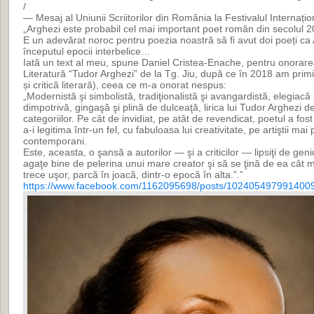
/
— Mesaj al Uniunii Scriitorilor din România la Festivalul Internați
„Arghezi este probabil cel mai important poet român din secolul 2
E un adevărat noroc pentru poezia noastră să fi avut doi poeți ca 
începutul epocii interbelice…
Iată un text al meu, spune Daniel Cristea-Enache, pentru onorarea
Literatură “Tudor Arghezi” de la Tg. Jiu, după ce în 2018 am prim
și critică literară), ceea ce m-a onorat nespus:
„Modernistă şi simbolistă, tradiţionalistă şi avangardistă, elegiacă 
dimpotrivă, gingaşă şi plină de dulceaţă, lirica lui Tudor Arghezi
categoriilor. Pe cât de invidiat, pe atât de revendicat, poetul a fost 
a-i legitima într-un fel, cu fabuloasa lui creativitate, pe artiştii mai 
contemporani.
Este, aceasta, o şansă a autorilor — şi a criticilor — lipsiţi de geni
agaţe bine de pelerina unui mare creator şi să se ţină de ea cât m
trece uşor, parcă în joacă, dintr-o epocă în alta.”.”
https://www.facebook.com/1162095698/posts/102405497991400