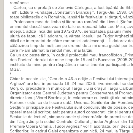
românesc.
– Cartea, cu o prefață de Zenovie Cârlugea, a fost tipărită de Bib
Tell”, Editura Fundației „Constantin Brâncuși”, Târgu-Jiu, 1999. Org
toate bibliotecile din România, lansări la festivaluri și târguri, vânză
– Profesoara mea de limba și literatura română din Liceul „Ștefa
eminentul dascăl sucevean de talie europeană Iulia Leo-Miza, av
început, adică încă din anii 1972-1976, seriozitatea pasiunii mele pe
uluită de faptul că îi adoram, la vârsta liceului, pe Tudor Arghezi ș
dificil de interpretat de către romanticii adolescenți… Îi datorez 
călăuzirea timp de mulți ani pe drumul de a-mi urma gustul pentru 
care m-am afirmat la rândul meu, mai târziu.
Ca un arc peste timp, în cadrul proiectului meu francofilofon „Pr
des Poetes”, derulat de mine timp de 15 ani în Bucovina (2005-202
instituite de mine pentru răsplătirea muncii tinerilor participanți a f
Miza”.
/
Chiar în aceste zile, “Cea de-a 46-a ediție a Festivalului Internați
Arghezi” are loc, în perioada 18–24 mai 2026. Evenimentul se desf
Gorj, cu precădere în municipiul Târgu Jiu și orașul Târgu Cărbun
Organizator este Centrul Județean pentru Conservarea și Promovar
director Ionuț-Viorel Bordeiași, în colaborare cu instituții ale admini
Partener este, ca de fiecare dată, Uniunea Scriitorilor din Români
Secțiuni principale ale Festivalului sunt concursurile de poezie, de c
operei marelui scriitor, atât pentru autori consacrați, cât și pentru t
Sesiunile de lectură, simpozioanele și decernările de premii se desfă
din Târgu Jiu și la sediul Centrului Cultural „Tiudor Arghezi” din 
Premiile Opera Omnia „Tudor Arghezi” vor fi acordate, prin decizia
Scriitorilor, în cadrul Galei organizate duminică, 24 mai, la Târgu 