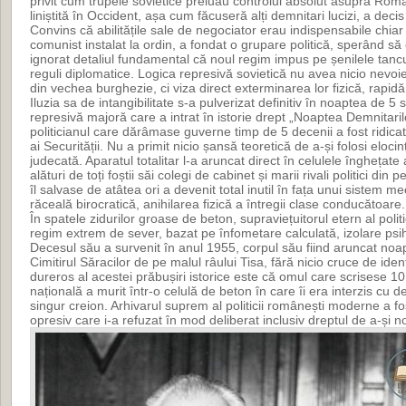
privit cum trupele sovietice preluau controlul absolut asupra Român
liniștită în Occident, așa cum făcuseră alți demnitari lucizi, a deci
Convins că abilitățile sale de negociator erau indispensabile chiar
comunist instalat la ordin, a fondat o grupare politică, sperând să
ignorat detaliul fundamental că noul regim impus pe șenilele tanc
reguli diplomatice. Logica represivă sovietică nu avea nicio nevoie d
din vechea burghezie, ci viza direct exterminarea lor fizică, rapidă ș
Iluzia sa de intangibilitate s-a pulverizat definitiv în noaptea de 5
represivă majoră care a intrat în istorie drept „Noaptea Demnitaril
politicianul care dărâmase guverne timp de 5 decenii a fost ridicat d
ai Securității. Nu a primit nicio șansă teoretică de a-și folosi eloci
judecată. Aparatul totalitar l-a aruncat direct în celulele înghețate a
alături de toți foștii săi colegi de cabinet și marii rivali politici din
îl salvase de atâtea ori a devenit total inutil în fața unui sistem 
răceală birocratică, anihilarea fizică a întregii clase conducătoare.
În spatele zidurilor groase de beton, supraviețuitorul etern al polit
regim extrem de sever, bazat pe înfometare calculată, izolare psiho
Decesul său a survenit în anul 1955, corpul său fiind aruncat no
Cimitirul Săracilor de pe malul râului Tisa, fără nicio cruce de ident
dureros al acestei prăbușiri istorice este că omul care scrisese 1
națională a murit într-o celulă de beton în care îi era interzis cu
singur creion. Arhivarul suprem al politicii românești moderne a f
opresiv care i-a refuzat în mod deliberat inclusiv dreptul de a-și 