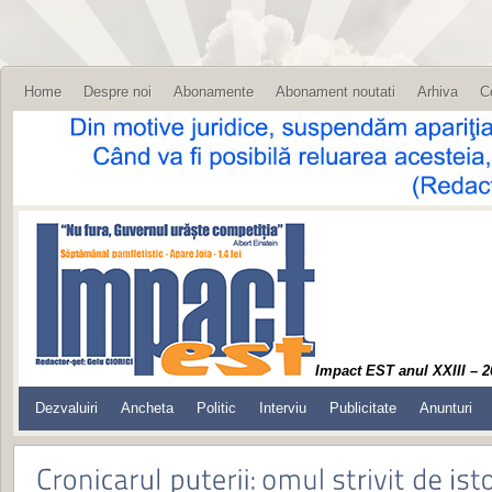
Home
Despre noi
Abonamente
Abonament noutati
Arhiva
C
Impact EST anul XXIII – 2
Dezvaluiri
Ancheta
Politic
Interviu
Publicitate
Anunturi