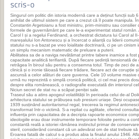
Singurul om politic din istoria modernă care a deținut funcții sub 6
anihilat de ultimul sistem pe care a crezut că îl poate manipula. Î
Constantin Argetoianu a fost ministru, prim-ministru sau consilier 
formele de guvernământ pe care le-a experimentat statul român. A
Carol I și a regelui Ferdinand, a orchestrat dictatura lui Carol al I
mareșalului Ion Antonescu și a încercat o alianță cu liderii comuniș
statului nu s-a bazat pe vreo loialitate doctrinară, ci pe un cinism i
un simplu mecanism matematic de preluare a puterii.
Abilitatea sa de a naviga nevătămat printre tabere inamice a fos
capacitate analitică terifiantă. După fiecare ședință tensionată de
retrăgea în biroul său pentru a consemna totul. Timp de zeci de a
clinică și o ironie tăioasă fiecare trădare, fiecare act de corupție 
ascunsă a celor alături de care guverna. Cele 10 volume masive d
urmă nu reprezintă o simplă cronică politică, ci cel mai precis dos
despre elita românească, o radiografie executată din interiorul c
Niciun secret de stat nu a scăpat peniței sale.
Traseul său a atins apogeul volatilității în perioada celui de-al D
arhitectura statului se prăbușea sub presiuni uriașe. Deși ocupase
1939 susținând autoritarismul regal, trecerea la regimul antonesc
transformat într-o victimă. S-a repliat cu agilitate, oferind consulta
influența prin capacitatea de a decripta rapoarte economice comp
ideologiile erau doar instrumente temporare folosite pentru a cont
constantă reală a istoriei rămânea instinctul primar de conservare.
steril, considerând constant că un adevărat om de stat trebuie să 
Eroarea fatală de calcul s-a produs abia la finalul anului 1946. Aflat