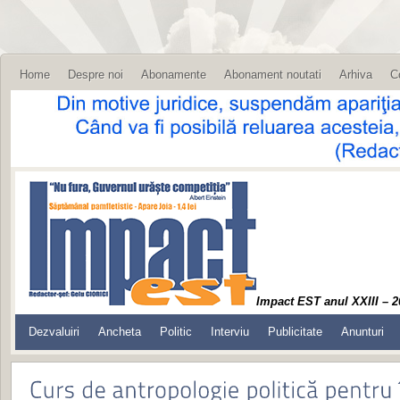
Home
Despre noi
Abonamente
Abonament noutati
Arhiva
C
Impact EST anul XXIII – 2
Dezvaluiri
Ancheta
Politic
Interviu
Publicitate
Anunturi