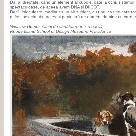
Da, ai dreptate, când un element al cupolei bate la ochi, sistemul îl
spectaculoase, de aceea avem DNA și DIICOT.
Dar îl înlocuiește imediat cu un alt subiect, cu unul ca tine care toc
ai fost selectat din aceeași pepinieră de oameni de bine cu care 
–––
Winslow Homer, Câini de vânătoare într-o barcă,
Rhode Island School of Design Museum, Providence