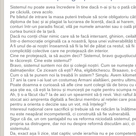
Sistemul nu poate avea încredere în tine dacă n-ai și tu o pată câ
pe căciulă, ceva acolo.
Pe biletul de intrare la masa puterii trebuie să scrie obligatoriu cât a
diploma de bac și ai plagiat la lucrarea de licență, dacă ai harem,
conturi într-un paradis fiscal, vilă pe numele amantei sau o oală 
curtea bunicii de la țară.
Dacă nu conții chiar nimic care să te facă intersant, ghinion, ceilal
Într-o democrație originală ca a noastră, lipsa unei vulnerabilități 
A fi unul de-ai noștri înseamnă să fii la fel de pătat ca restul, să f
complicități colective care ne protejează din interior.
Cine ne protejează, ia să auzim deci? Sistemul, bravo guguștiucule,
te răcorești. Cine este sistemul?
Bravo, sistemul suntem noi doi și colegii noștri. Cum se numește 
dalmațienilor. Ce ziceam că ești? Aha, elgibitichescu. Braaavo, s-o 
Cum o să te punem noi la treabă în sistem? Simplu. Avem kilometr
17 ani la care i-ai luat un costumaș Armani alaltăieri, pentru ultim
Poate doamna e curioasă să afle cine sunt colegii tăi de birou cu
așa știe ea, că ești la birou și muncești pe rupte pentru scumpa n
Ah, ți s-a făcut rău? Ia de aici un spearmint să-ți revii. Vezi raftul
stocat aici amprenta digitală a fiecărui membru al rețelei care poa
pentru a orienta o decizie sau un vot, mă înțelegi?
Interesul național cere sacrificii și trebuie să ne ridicăm la înălțim
nu este neapărat incompetentă, ci construită să fie vulnerabilă.
Sigur că da, un om șantajabil nu va reforma niciodată sistemul, 
propria sa distrugere, dar noi nu despre reformă discutăm aici, ci
sistemului.
Da, exact așa îi zice, stat captiv, unde ierarhia nu e pe competențe,