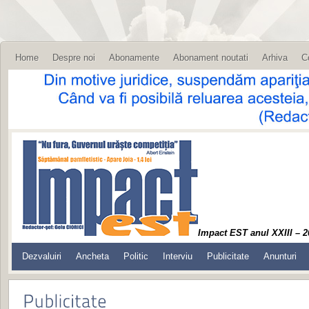
Home
Despre noi
Abonamente
Abonament noutati
Arhiva
C
Impact EST anul XXIII – 2
Dezvaluiri
Ancheta
Politic
Interviu
Publicitate
Anunturi