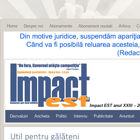
Home
Despre noi
Abonamente
Abonament noutati
Arhiva
C
Impact EST anul XXIII – 2
Dezvaluiri
Ancheta
Politic
Interviu
Publicitate
Anunturi