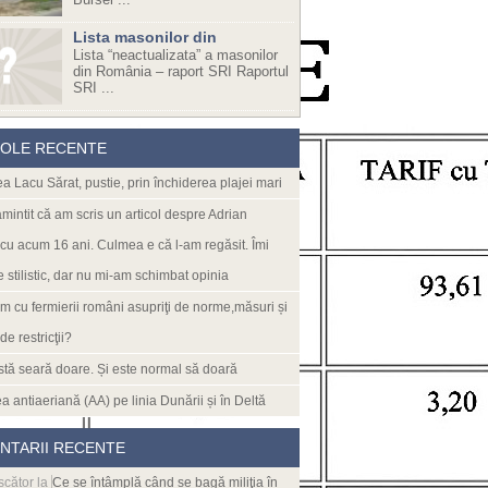
Lista masonilor din
Lista “neactualizata” a masonilor
din România – raport SRI Raportul
SRI ...
COLE RECENTE
ea Lacu Sărat, pustie, prin închiderea plajei mari
mintit că am scris un articol despre Adrian
u acum 16 ani. Culmea e că l-am regăsit. Îmi
 stilistic, dar nu mi-am schimbat opinia
m cu fermierii români asupriţi de norme,măsuri și
 de restricţii?
stă seară doare. Și este normal să doară
a antiaeriană (AA) pe linia Dunării și în Deltă
NTARII RECENTE
scător
la
Ce se întâmplă când se bagă miliţia în