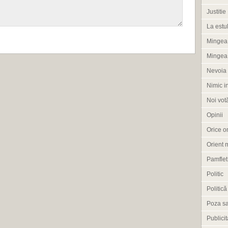
Justitie
La estul
Mingea 
Mingea
Nevoia 
Nimic i
Noi vot
Opinii
Orice om
Orient 
Pamflet
Politic
Politică
Poza s
Publicit