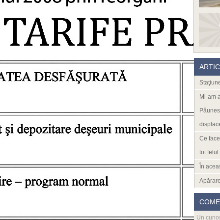
ARTI
Staţiun
Mi-am a
Păunesc
displace
Ce face
tot felul
În acea
Apărare
COME
Un cuno