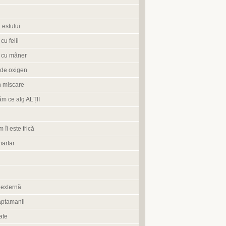
 estului
cu felii
 cu mâner
de oxigen
n miscare
ăm ce alg ALȚII
 îi este frică
marfar
 externă
aptamanii
ate