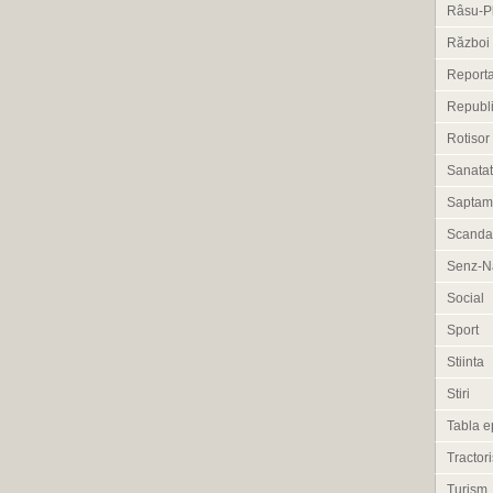
Râsu-P
Război
Reporta
Republi
Rotisor
Sanata
Saptam
Scanda
Senz-Na
Social
Sport
Stiinta
Stiri
Tabla e
Tractori
Turism