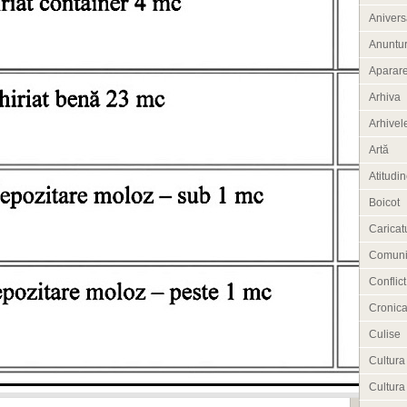
Anivers
Anuntur
Aparar
Arhiva
Arhivele
Artă
Atitudi
Boicot
Caricat
Comuni
Conflict
Cronica
Culise
Cultura
Cultura