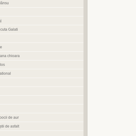
lânsu
j
cuta Galati
te
ana chioara
los
tional
pocii de aur
știi de asfalt