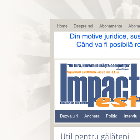
Home
Despre noi
Abonamente
Abona
Dezvaluiri
Ancheta
Politic
Interviu