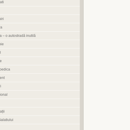
ati
iri
ra
 – o autostradă inutilă
ie
l
e
pedica
ent
i
ional
ații
Galatiului