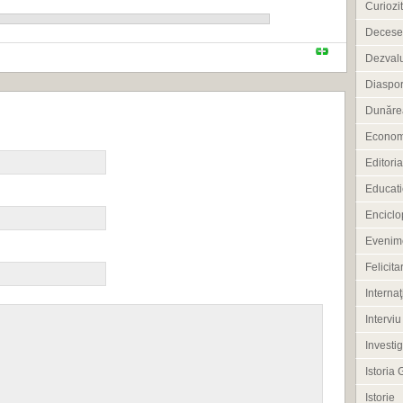
Curiozit
Decese
Dezvalu
Diaspo
Dunărea
Econom
Editoria
Educati
Enciclo
Evenim
Felicitar
Internaţ
Interviu
Investig
Istoria 
Istorie