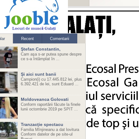
lar
Recent
Comentarii
Ştefan Constantin,
Cam aşa s-ar putea spune despre
ce s-a întâmplat în ...
Şi aici sunt banii
Campion(i) cu 17.445.812 lei, plus
6.392.421 de lei, sunt Eduard ...
Moldoveanca Golovati
Conform raportării făcute la finele
lunii octombrie 2019 pe SPIT ...
Tranzacţie spectacu
Familia Mînjineanu a dat lovitura
Conform datelor de pe site-ul
Bursei ...