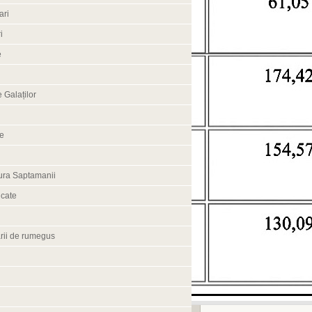
ari
i
e
 Galaților
ne
ura Saptamanii
cate
rii de rumegus