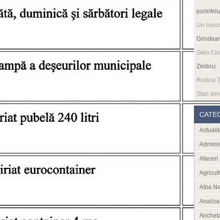
portofelu
Un cuno
Grindea
Gelu Cio
Zimbru
Rodica Ț
Stan sim
CATE
Actualit
Adminis
Afaceri
Agricult
Alba N
Analiza
Anchet