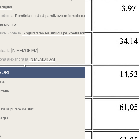
l digital
scător
la
România riscă să paralizeze reformele cu
nu premier
rici-Șipote
la
Singurătatea l-a sinucis pe Poetul Ion
ilea
la
IN MEMORIAM
ona alexandra
la
IN MEMORIAM
GORII
ate
tratie
ura la putere de stat
eagra
a