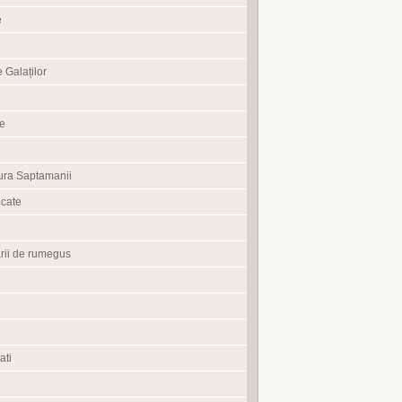
e
 Galaților
ne
ura Saptamanii
cate
rii de rumegus
ati