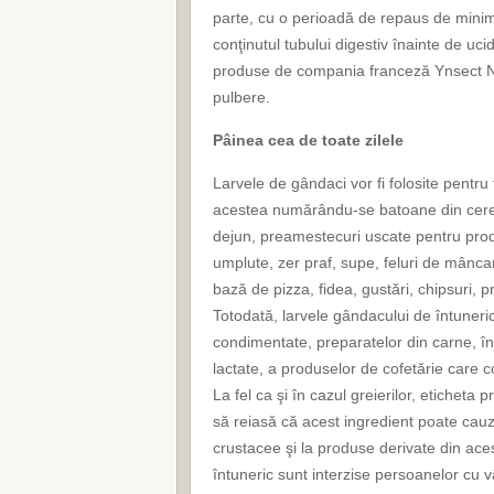
parte, cu o perioadă de repaus de mini
conţinutul tubului digestiv înainte de uci
produse de compania franceză Ynsect NL
pulbere.
Pâinea cea de toate zilele
Larvele de gândaci vor fi folosite pentru 
acestea numărându-se batoane din cereale
dejun, preamestecuri uscate pentru prod
umplute, zer praf, supe, feluri de mânc
bază de pizza, fidea, gustări, chipsuri, pr
Totodată, larvele gândacului de întuneric
condimentate, preparatelor din carne, înl
lactate, a produselor de cofetărie care c
La fel ca şi în cazul greierilor, eticheta
să reiasă că acest ingredient poate cauza
crustacee şi la produse derivate din aces
întuneric sunt interzise persoanelor cu v