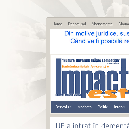
Home
Despre noi
Abonamente
Abona
Dezvaluiri
Ancheta
Politic
Interviu