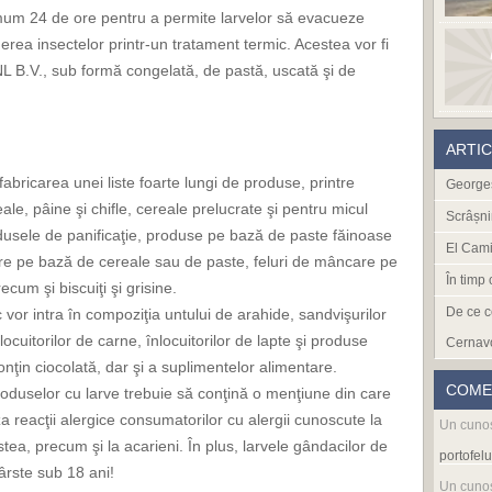
mum 24 de ore pentru a permite larvelor să evacueze
derea insectelor printr-un tratament termic. Acestea vor fi
 B.V., sub formă congelată, de pastă, uscată şi de
ARTI
fabricarea unei liste foarte lungi de produse, printre
Georges
, pâine şi chifle, cereale prelucrate şi pentru micul
Scrâșni
usele de panificaţie, produse pe bază de paste făinoase
El Cami
are pe bază de cereale sau de paste, feluri de mâncare pe
În timp
ecum şi biscuiţi şi grisine.
De ce c
 vor intra în compoziţia untului de arahide, sandvişurilor
ocuitorilor de carne, înlocuitorilor de lapte şi produse
Cernav
onţin ciocolată, dar şi a suplimentelor alimentare.
COME
 produselor cu larve trebuie să conţină o menţiune din care
 reacţii alergice consumatorilor cu alergii cunoscute la
Un cuno
tea, precum şi la acarieni. În plus, larvele gândacilor de
portofelu
ârste sub 18 ani!
Un cuno