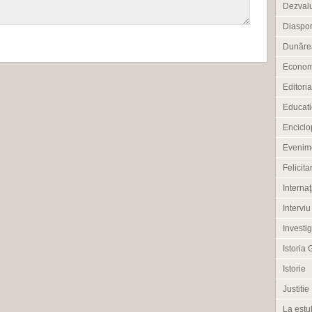
Dezvalu
Diaspo
Dunărea
Econom
Editoria
Educati
Enciclo
Evenim
Felicitar
Internaţ
Interviu
Investig
Istoria 
Istorie
Justitie
La estul