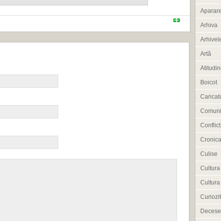
Aparar
Arhiva
Arhivele
Artă
Atitudi
Boicot
Caricat
Comuni
Conflict
Cronica
Culise
Cultura
Cultura
Curiozit
Decese