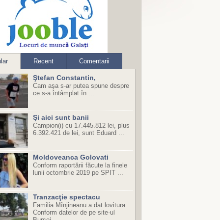
lar
Recent
Comentarii
Ştefan Constantin,
Cam aşa s-ar putea spune despre
ce s-a întâmplat în ...
Şi aici sunt banii
Campion(i) cu 17.445.812 lei, plus
6.392.421 de lei, sunt Eduard ...
Moldoveanca Golovati
Conform raportării făcute la finele
lunii octombrie 2019 pe SPIT ...
Tranzacţie spectacu
Familia Mînjineanu a dat lovitura
Conform datelor de pe site-ul
Bursei ...