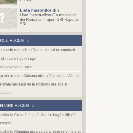
Lista masonilor din
Lista “neactualizata” a masonilor
din România – raport SRI Raportul
SRI ...
COLE RECENTE
cu este cel dorit de Dumnezeu să ne conducă
nd în pumni cu greață!
no de Arsenie Boca
 ce mă uitam la Odiseea mi s-a făcut dor de Aferim
entrala nucleară de la Kozlodui are apă și
odă ba
NTARII RECENTE
scător
la
Ce se întâmplă când se bagă miliţia în
l digital
scător
la
România riscă să paralizeze reformele cu