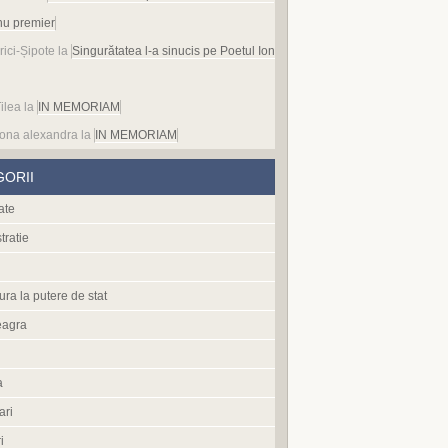
nu premier
rici-Șipote
la
Singurătatea l-a sinucis pe Poetul Ion
ilea
la
IN MEMORIAM
ona alexandra
la
IN MEMORIAM
GORII
ate
tratie
ura la putere de stat
eagra
a
ari
i