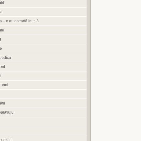
iri
ra
 – o autostradă inutilă
ie
l
e
pedica
ent
i
ional
ații
Galatiului
 estului