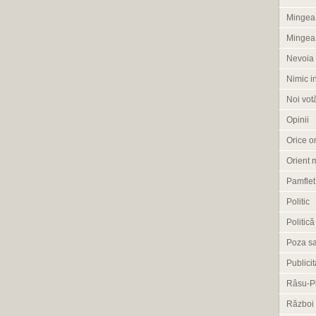
Mingea 
Mingea
Nevoia 
Nimic i
Noi vot
Opinii
Orice om
Orient 
Pamflet
Politic
Politică
Poza s
Publicit
Râsu-P
Război