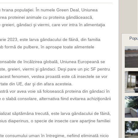
 hrana populaţiei. În numele Green Deal, Uniunea
irea proteinei animale cu proteina gândăcească,
 greieri, gândaci şi viermi, care vor intra în alimentaţia
Popu
arie 2023, este larva gândacului de făină, din familia
sub formă de pulbere, în aproape toate alimentele
ponsabile de încălzirea globală, Uniunea Europeană se
te, greieri, viermi şi gândaci. Deşi pare un pic SF pentru
 acest fenomen, vestea proastă este că insectele se vor
ate din UE, dar şi din afara acesteia.
oastră vor avea voie să folosească proteina din gândaci în
te o slabă consolare, alternativa fiind evitarea achiziţionării
ializat săptămâna trecută, este larva gândacului de făină,
bius diaperinus, o specie de insecte care aparţine familiei
te consumului uman în întregime, nefiind eliminată nicio