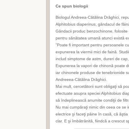
Ce spun biologii
Biologul Andreea-Cătălina Drăghici, repu
Alphitobius diaperinus, gândacul de făin
Gândacii produc benzochinone, folosite 
pentru sănătatea umană atunci există e
”Poate fi important pentru persoanele cu 
expunerea la viermii mici de faină. Studi
includ simptome de astm, dureri de cap, 
Expunerea la vapori de chinonă poate du
iar chinonele produse de tenebrionide s
Andreeea-Cătălina Drăghici.
Mai mult, cercetătorii sunt obligaţi să po
efectuate asupra speciei Alphitobius diap
să îndeplinească anumite condiţii de filtr
Nu mai cumpăraţi nimic din ceea ce se 
electrice şi faceţi pâine în casă, că ăşti
clar. E şi îmbătrânită, fiindcă a crescut s