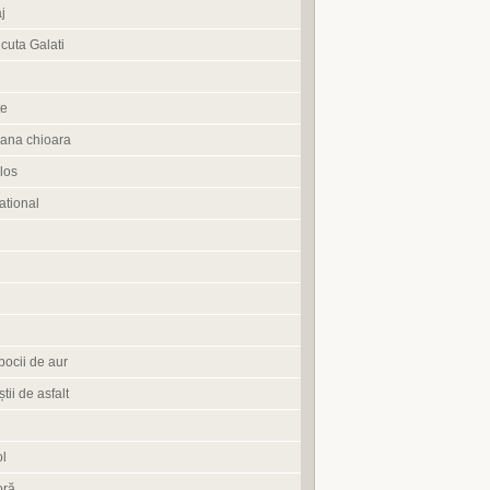
j
cuta Galati
te
ana chioara
los
tional
pocii de aur
știi de asfalt
l
oră