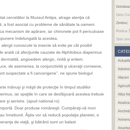
Grindea
Gelu Cio
tat cercetător la Muzeul Antipa, atrage atenţia că
Zimbru
ă, a fost asociat cu probleme de sănătate la oameni.
ca mecanism de apărare, iar chinonele pot fi periculoase
Rodica Ț
xpunere îndelungată la acestea.
Stan sim
alergii cunoscute la insecte să evite pe cât posibil
CATE
ile arată că afecţiunile cauzate de Alphitobius diaperinus
dermatită, angioedem alergic, rinită şi eritem.
Actualit
ce, de asemenea, la conjunctivită şi ulceraţii corneene,
Adminis
unt suspectate a fi cancerigene”, ne spune biologul
Afaceri
Agricult
arte mănuşi şi măşti de protecţie în timpul studiilor
erinus, iar spaţiile în care se desfăşoară acestea trebuie
Alba N
are şi aerisire. (apud national.ro)
Analiza
importă. Doar produse româneşti. Cumpăraţi-vă mori
Anchet
a au înnebunit. Ăştia vor să reducă populaţia planetei, e
Anivers
peranţa de viaţă, şi bătrânii sunt un balast.
Anuntur