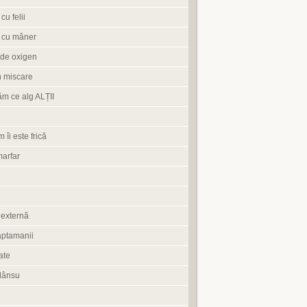
cu felii
 cu mâner
de oxigen
n miscare
ăm ce alg ALȚII
 îi este frică
marfar
 externă
aptamanii
ate
lânsu