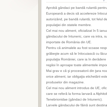
Aprobă gândaci pe bandă rulantă pentru
Europeană a decis să accelereze înlocu
autorizând, pe bandă rulantă, tot felul de
populaţiei din statele membre.
Cel mai nou aliment, oficializat în 5 ianu
gândacului de întuneric, care va intra, 
importate de România din UE.
Pentru că animalele au fost scoase res
grăbeşte acum să le înlocuiască cu lăcus
populaţia României, care ia în derâdere
regăsi în aproape toate alimentele import
Mai grav e că şi procesatorii din ţara n
orice aliment, iar obligaţia etichetării es
produselor din magazine.
Cel mai nou aliment introdus de UE, ofic
care se referă la forma larvară a Alphito
Tenebrionidae (gândaci de întuneric).
Larvele gândacului de făină sunt destina