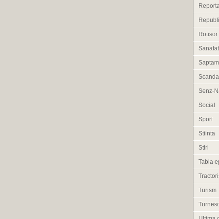
Reporta
Republi
Rotisor
Sanata
Saptam
Scanda
Senz-Na
Social
Sport
Stiinta
Stiri
Tabla e
Tractori
Turism
Turneso
Ultima 