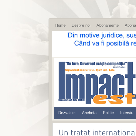
Home
Despre noi
Abonamente
Abona
Dezvaluiri
Ancheta
Politic
Interviu