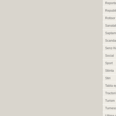
Reporta
Republi
Rotisor
Sanata
Saptam
Scanda
Senz-Na
Social
Sport
Stiinta
Stiri
Tabla e
Tractori
Turism
Turneso
Ultima 