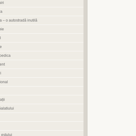
iri
ra
 – o autostradă inutilă
ie
l
e
pedica
ent
i
ional
ații
Galatiului
 estului