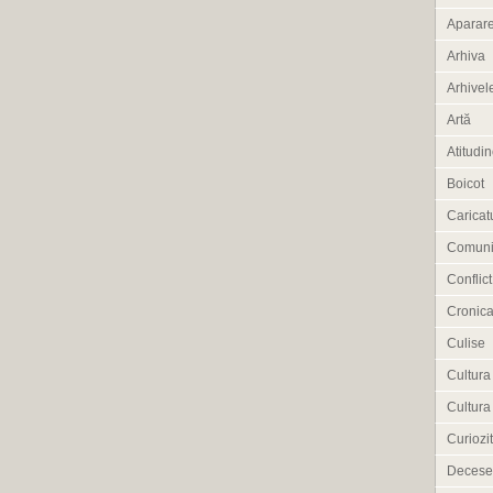
Aparar
Arhiva
Arhivele
Artă
Atitudi
Boicot
Caricat
Comuni
Conflict
Cronica
Culise
Cultura
Cultura
Curiozit
Decese