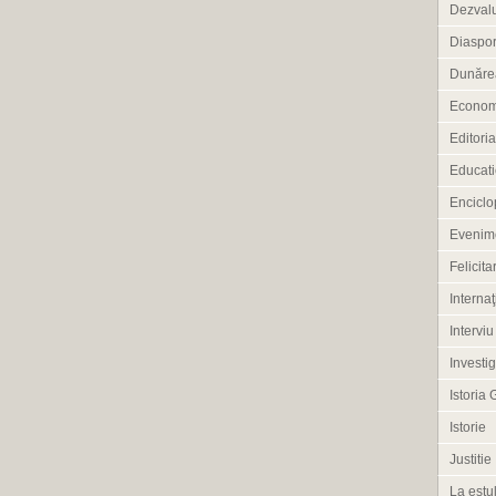
Dezvalu
Diaspo
Dunărea
Econom
Editoria
Educati
Enciclo
Evenim
Felicitar
Internaţ
Interviu
Investig
Istoria 
Istorie
Justitie
La estul