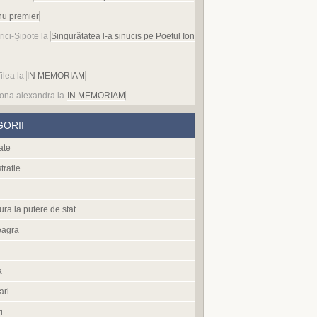
nu premier
rici-Șipote
la
Singurătatea l-a sinucis pe Poetul Ion
ilea
la
IN MEMORIAM
ona alexandra
la
IN MEMORIAM
GORII
ate
tratie
ura la putere de stat
eagra
a
ari
i