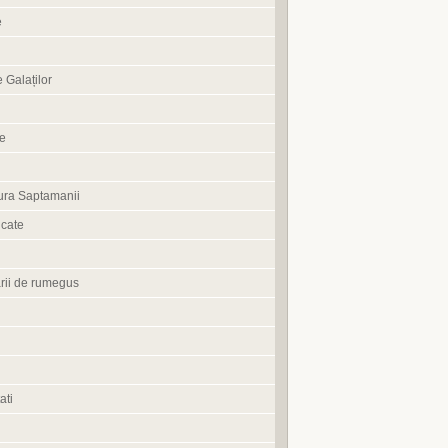
e
 Galaților
ne
ura Saptamanii
cate
rii de rumegus
ati