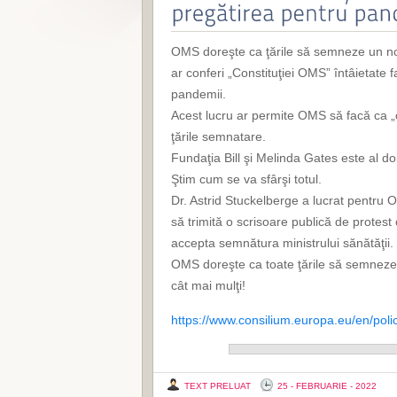
OMS doreşte ca ţările să semneze un nou
ar conferi „Constituţiei OMS” întâietate f
pandemii.
Acest lucru ar permite OMS să facă ca „ori
ţările semnatare.
Fundaţia Bill şi Melinda Gates este al d
Ştim cum se va sfârşi totul.
Dr. Astrid Stuckelberge a lucrat pentru 
să trimită o scrisoare publică de protes
accepta semnătura ministrului sănătăţii.
OMS doreşte ca toate ţările să semneze a
cât mai mulţi!
https://www.consilium.europa.eu/en/poli
TEXT PRELUAT
25 - FEBRUARIE - 2022