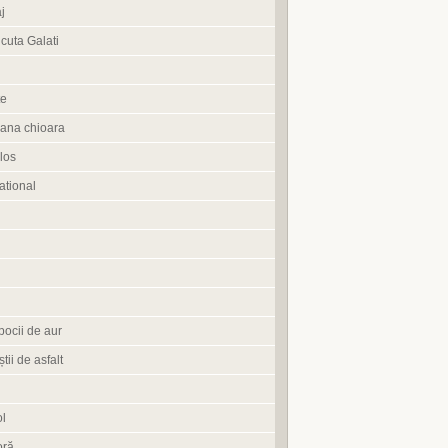
j
cuta Galati
te
ana chioara
los
tional
pocii de aur
știi de asfalt
l
oră