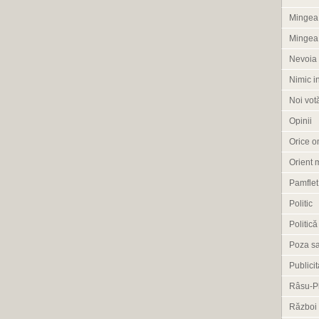
Mingea 
Mingea
Nevoia 
Nimic i
Noi vot
Opinii
Orice om
Orient 
Pamflet
Politic
Politică
Poza s
Publicit
Râsu-P
Război