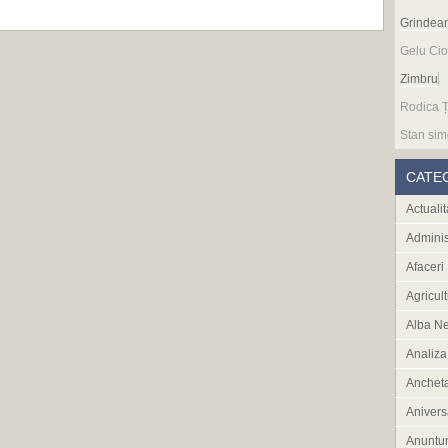
Grindea
Gelu Cio
Zimbru
Rodica Ț
Stan sim
CATE
Actualit
Adminis
Afaceri
Agricult
Alba N
Analiza
Anchet
Anivers
Anuntur