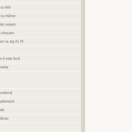
cu felii
 cu mâner
de oxigen
n miscare
ăm ce alg ALȚII
 îi este frică
marfar
 externă
aptamanii
ate
lânsu