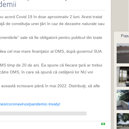
 acord Covid 19 în doar aproximativ 2 luni. Acest tratat
aţă de constituţia unei ţări în caz de dezastre naturale sau
Popu
entările” sale să fie obligatorii pentru publicul din toate
oilea cel mai mare finanţator al OMS, după guvernul SUA.
OMS timp de 20 de ani. Ea spune că fiecare ţară ar trebui
t către OMS, în care să spună că cetăţenii lor NU vor
ceastă scrisoare până în mai 2022. Distribuiţi, să afle
cies/coronavirus/pandemic-treaty/