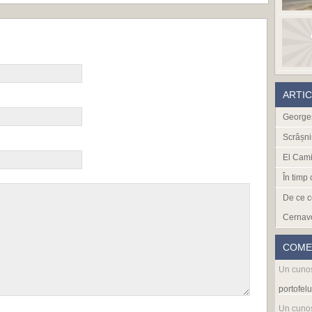
ARTI
Georges
Scrâșni
El Cami
În timp
De ce c
Cernav
COME
Un cuno
portofelu
Un cuno