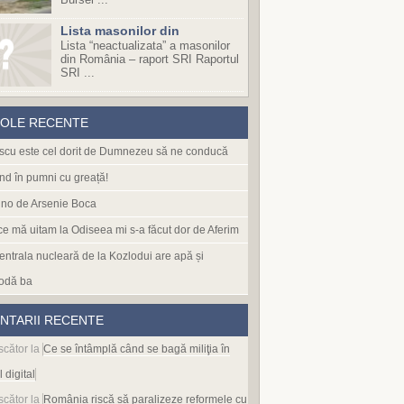
Lista masonilor din
Lista “neactualizata” a masonilor
din România – raport SRI Raportul
SRI ...
COLE RECENTE
cu este cel dorit de Dumnezeu să ne conducă
nd în pumni cu greață!
no de Arsenie Boca
 ce mă uitam la Odiseea mi s-a făcut dor de Aferim
entrala nucleară de la Kozlodui are apă și
odă ba
NTARII RECENTE
scător
la
Ce se întâmplă când se bagă miliţia în
l digital
scător
la
România riscă să paralizeze reformele cu