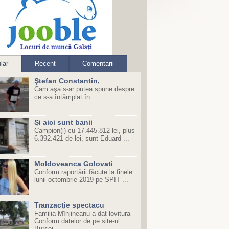
lar
Recent
Comentarii
Ştefan Constantin,
Cam aşa s-ar putea spune despre
ce s-a întâmplat în ...
Şi aici sunt banii
Campion(i) cu 17.445.812 lei, plus
6.392.421 de lei, sunt Eduard ...
Moldoveanca Golovati
Conform raportării făcute la finele
lunii octombrie 2019 pe SPIT ...
Tranzacţie spectacu
Familia Mînjineanu a dat lovitura
Conform datelor de pe site-ul
Bursei ...