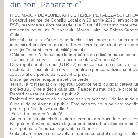
RISC MAJOR DE ALUNECĂRI DE TEREN PE FALEZA SUPERIOA
În cadrul ședinței de Consiliu Local din 29 aprilie 2026, am solicit
PSD, respingerea documentației și a Planului Urbanistic care viz
rezidențial pe taluzul Bulevardului Marea Unire, pe Faleza Superi
Galați.
Motivul este unul cât se poate de clar: riscul major de alunecare 
imaginii urbanistice a orașului. Terenul vizat este situat pe o supraf
esențial în menținerea stabilității solului.
Gălățenii merită răspunsuri la întrebări care ridică serioase semn
Locuințe „de serviciu” sau afacere imobiliară mascată?
Deși regulamentul zonei (UTR 32) interzice locuirea colectivă, se 
eticheta de „locuințe de serviciu” pentru o persoană fizică controv
acest artificiu pentru uz rezidențial privat?
Dispariția peste noapte a spațiului verde
Terenul a fost radiat din Registrul Spațiilor Verzi cu doar câteva l
proiectului. Cine a decis că taluzul Falezei nu mai trebuie protejat
Parcări private pe domeniul public?
Proiectul recunoaște că nu poate asigura necesarul de locuri de p
6 locuri de pe domeniul public. Este aceasta noua politică: sacrific
pentru profitul dezvoltatorilor?
Solicit transparență totală!
Am cerut o situație clară a tuturor terenurilor retrocedate pe Fal
Nu putem rămâne pasivi în fața unor decizii urbanistice care ridi
care pot pune în pericol siguranța cetățenilor.
Galațiul are nevoie de dezvoltare, dar nu cu prețul distrugerii talu