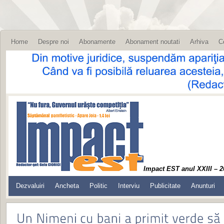
Home
Despre noi
Abonamente
Abonament noutati
Arhiva
C
Impact EST anul XXIII – 2
Dezvaluiri
Ancheta
Politic
Interviu
Publicitate
Anunturi