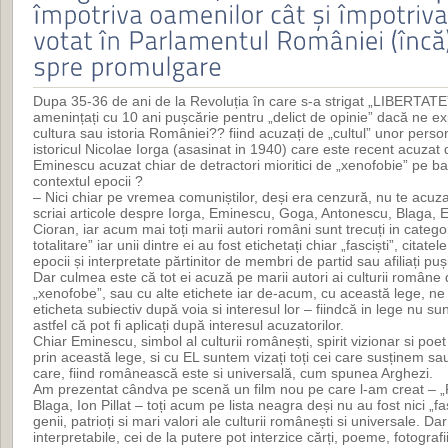
Dupa 35-36 de ani de la Revoluția în care s-a strigat „LIBERTAT
amenințați cu 10 ani pușcărie pentru „delict de opinie” dacă ne
cultura sau istoria României?? fiind acuzați de „cultul” unor person
istoricul Nicolae Iorga (asasinat in 1940) care este recent acuz
Eminescu acuzat chiar de detractori mioritici de „xenofobie” pe b
contextul epocii ?
– Nici chiar pe vremea comuniștilor, deși era cenzură, nu te acuz
scriai articole despre Iorga, Eminescu, Goga, Antonescu, Blaga, 
Cioran, iar acum mai toți marii autori români sunt trecuți in catego
totalitare” iar unii dintre ei au fost etichetați chiar „fasciști”, citate
epocii și interpretate părtinitor de membri de partid sau afiliați pu
Dar culmea este că tot ei acuză pe marii autori ai culturii române 
„xenofobe”, sau cu alte etichete iar de-acum, cu această lege, ne 
eticheta subiectiv după voia si interesul lor – fiindcă in lege nu sunt
astfel că pot fi aplicați după interesul acuzatorilor.
Chiar Eminescu, simbol al culturii românești, spirit vizionar si poet
prin această lege, si cu EL suntem vizați toți cei care susținem 
care, fiind românească este si universală, cum spunea Arghezi.
Am prezentat cândva pe scenă un film nou pe care l-am creat – 
Blaga, Ion Pillat – toți acum pe lista neagra deși nu au fost nici „fas
genii, patrioți si mari valori ale culturii românești si universale. 
interpretabile, cei de la putere pot interzice cărți, poeme, fotograf