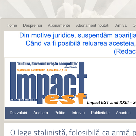
Home
Despre noi
Abonamente
Abonament noutati
Arhiva
C
Impact EST anul XXIII – 2
Dezvaluiri
Ancheta
Politic
Interviu
Publicitate
Anunturi