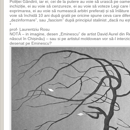
Poliției Gândirii, iar ei, cei de la putere au voie să urască pe oamen
inchiziție, ei au voie să cenzureze, ei au voie să voteze Legi care
exprimarea, ei au voie să numească arbitri preferați și să înlăture 
voie să închidă 10 ani după gratii pe oricine spune ceva care dife
„dezinformare”, sau „fascism” după principiul stalinist „dacă nu eșt
*
prof- Laurentziu Rosu
NOTĂ – in imagine, desen „Eminescu” de artist David Aurel din 
născut în Chișinău) – sau si pe artistul moldovean vor să-l interzi
desenat pe Eminescu?