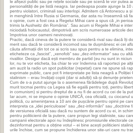
le afișezi public sau pe rețele sociale sau pe scenă te vor putea
personalități de pe listă neagra. Iar pedeapsa poate ajunge la 10 
pentru violatori, criminali sau interlopi. Admitem că Antonescu a 
in menghină între Rusia si Germania, dar asta nu înseamnă să fa
o opinie, cum a fost cea a Regelui Mihai care a spus că „in perioa
trimis la Aushwitz din România”. Sau acum si Regele Mihai e inte
niciodată holocaustul, dimpotrivă am scris numeroase articole des
împotriva unor oameni nevinovați.
Practic, dacă cineva de la putere te consideră rival sau dacă îți do
merit sau dacă te consideră incomod sau te dușmănesc ei cei aflaț
căuta afirmații din tot ce ai scris sau spus pentru a te elimina, in
eticheteze ca „fascist”, „xenofob” sau „dez-informator” sau cu altă 
rivalilor. Desigur dacă ești membru de partid (eu nu sunt in niciun 
lor, nu te vor eticheta, ba chiar te vor îndemna să raportezi pe alți
am auzit la radio un spot publicitar (repetat) care ne spune să rap
exprimate public, care pot fi interpretate pe lista neagră a Poliției
stalinism – erau învățați copiii (dar si adulții) să-și denunțe prieteni
Cum de s-a putut ajunge la o asemenea fărădelege după Revoluț
murit tocmai pentru ca Legea să fie egală pentru toți, pentru liber
in comunism) si pentru dreptul de a nu fi de acord cu cei de la pu
Iar acum, ni se impune o opinie UNICĂ, cea oficială, cu ciocanul un
politică, cu amenințarea a 10 ani de pușcărie pentru opinii pe care
interpreta ca „idei periculoase” sau „dez-informări” sau „doctrine f
de versiunea oficială sau dacă nu suntem de acord cu ei, in schi
pentru politicienii de la putere, care propun legi staliniste, sau ca
campanii electorale apoi nu îndeplinesc promisiunile electorale ce
dezinformat pentru a obține votul – ei bine acești politicieni stalini
urile închise, cum se propune închiderea unor site-uri care nu tra