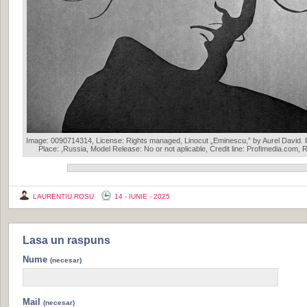
Image: 0090714314, License: Rights managed, Linocut „Eminescu,” by Aurel David. 
Place: ,Russia, Model Release: No or not aplicable, Credit line: Profimedia.com, 
LAURENTIU ROSU
14 - IUNIE - 2025
Lasa un raspuns
Nume
(necesar)
Mail
(necesar)