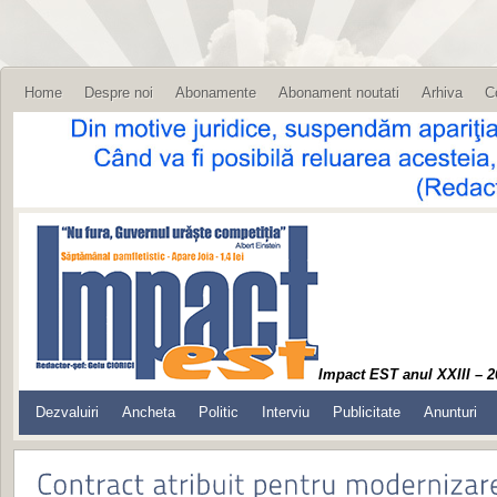
Home
Despre noi
Abonamente
Abonament noutati
Arhiva
C
Impact EST anul XXIII – 2
Dezvaluiri
Ancheta
Politic
Interviu
Publicitate
Anunturi