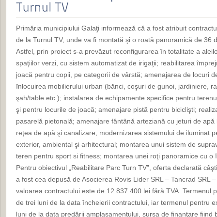
Primăria municipiului Galaţi informează că a fost atribuit contrac
de la Turnul TV, unde va fi montată şi o roată panoramică de 36 d
Astfel, prin proiect s-a prevăzut reconfigurarea în totalitate a ale
spaţiilor verzi, cu sistem automatizat de irigaţii; reabilitarea împr
joacă pentru copii, pe categorii de vârstă; amenajarea de locuri de
înlocuirea mobilierului urban (bănci, coşuri de gunoi, jardiniere, ra
şah/table etc.); instalarea de echipamente specifice pentru terenu
şi pentru locurile de joacă; amenajare pistă pentru biciclişti; reali
pasarelă pietonală; amenajare fântână arteziană cu jeturi de apă l
reţea de apă şi canalizare; modernizarea sistemului de iluminat p
exterior, ambiental şi arhitectural; montarea unui sistem de sup
teren pentru sport si fitness; montarea unei roţi panoramice cu o 
Pentru obiectivul „Reabilitare Parc Turn TV”, oferta declarată câşti
a fost cea depusă de Asocierea Rovis Lider SRL – Tancrad SRL – 
valoarea contractului este de 12.837.400 lei fără TVA. Termenul p
de trei luni de la data încheierii contractului, iar termenul pentru 
luni de la data predării amplasamentului, sursa de finanţare fiind b