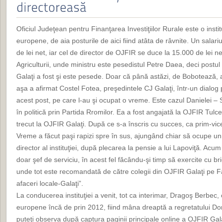
Oficiul Judeţean pentru Finanţarea Investiţiilor Rurale este o insti
europene, de aia posturile de aici fiind atâta de râvnite. Un salari
de lei net, iar cel de director de OJFIR se duce la 15.000 de lei net
Agriculturii, unde ministru este pesedistul Petre Daea, deci postul d
Galaţi a fost şi este pesede. Doar că până astăzi, de Bobotează, 
aşa a afirmat Costel Fotea, preşedintele CJ Galaţi, într-un dialog pr
acest post, pe care l-au şi ocupat o vreme. Este cazul Danielei –
în politică prin Partida Rromilor. Ea a fost angajată la OJFIR Tulc
trecut la OJFIR Galaţi. După ce s-a înscris cu succes, ca prim-vic
Vreme a făcut paşi rapizi spre în sus, ajungând chiar să ocupe un 
director al instituţiei, după plecarea la pensie a lui Lapoviţă. Acum
doar şef de serviciu, în acest fel făcându-şi timp să exercite cu br
unde tot este recomandată de către colegii din OJFIR Galaţi pe F
afaceri locale-Galaţi”.
La conducerea instituţiei a venit, tot ca interimar, Dragoş Berbec, 
europene încă de prin 2012, fiind mâna dreaptă a regretatului D
puteţi observa după captura paginii principale online a OJFIR Gala