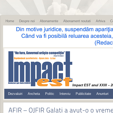
Home
Despre noi
Abonamente
Abonament noutati
Arhiva
C
Impact EST anul XXIII – 2
Dezvaluiri
Ancheta
Politic
Interviu
Publicitate
Anunturi