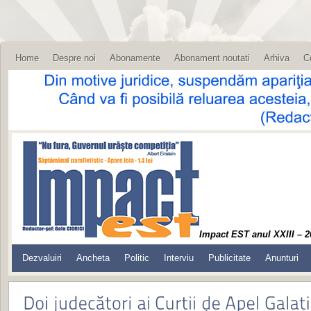
Home
Despre noi
Abonamente
Abonament noutati
Arhiva
C
Impact EST anul XXIII – 2
Dezvaluiri
Ancheta
Politic
Interviu
Publicitate
Anunturi