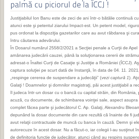
Justiţiabilul Ion Banu este de zeci de ani într-o bătălie continuă 
atunci este şi petentul ziarului Impact-est. Un petent model, rigu
pus ordonat la dispoziţia gazetarilor care au avut răbdarea şi cura
întru căutarea adevărului.
În Dosarul numărul 2558/2/2021 a Secţiei penale a Curţii de Apel 
amânarea judecării cauzei, până la soluţionarea cererii de strămu
adresat-o Înaltei Curţi de Casaţie şi Justiţie a României (ÎCCJ). 
captura soluţiei pe scurt dată de Instanţă, în data de 04. 11. 20
„respinge cererea de suspendare a judecăţii” (
vezi captură 1
). Aţ
Galaţi ! Doamnelor şi domnilor magistraţi, păi acest justiţiabil a r
îl judeca într-un dosar cu o bancă cu capital străin, din România, p
acuză, cu documente, de schimbarea voinţei sale, aspect asupra 
complet făcea parte şi judecătorul C. Ap. Galaţi, Alexandru Bleoanc
depunând la dosar documente din care rezultă că înainte de fi ju
avut relaţii contractuale de muncă cu banca în cauză. Demn şi eleg
autorecuze în acest dosar. Nu a făcut-o, iar colegii l-au susţinut î
de definitoria funcţie de judecător, atunci când au respins suspen