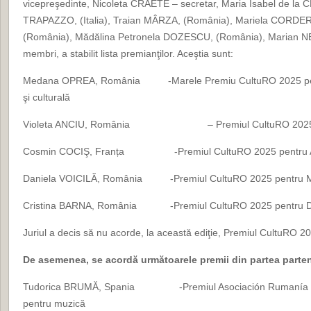
vicepreşedinte, Nicoleta CRĂETE – secretar, Maria Isabel de la 
TRAPAZZO, (Italia), Traian MÂRZA, (România), Mariela CORDER
(România), Mădălina Petronela DOZESCU, (România), Marian 
membri, a stabilit lista premianţilor. Aceştia sunt:
Medana OPREA, România -Marele Premiu CultuRO 2025 pentru 
şi culturală
Violeta ANCIU, România – Premiul CultuRO 2025 pen
Cosmin COCIŞ, Franța -Premiul CultuRO 2025 pentru Art
Daniela VOICILĂ, România -Premiul CultuRO 2025 pentru 
Cristina BARNA, România -Premiul CultuRO 2025 pentru 
Juriul a decis să nu acorde, la această ediţie, Premiul CultuRO 20
De asemenea, se acordă următoarele premii din partea parte
Tudorica BRUMĂ, Spania -Premiul Asociación Rumanía Cu
pentru muzică