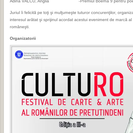
Adina VÂLCU, Anglia -Premiul Boema 9 pentru poe
Juriul îi felicită pe toţi şi mulţumeşte tuturor concurenţilor, organiz
interesul arătat şi sprijinul acordat acestui eveniment de marcă al v
româneşti.
Organizatorii