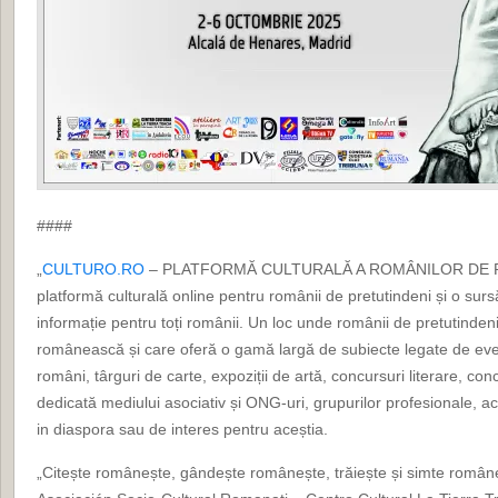
####
„
CULTURO.RO
– PLATFORMĂ CULTURALĂ A ROMÂNILOR DE P
platformă culturală online pentru românii de pretutindeni și o surs
informație pentru toți românii. Un loc unde românii de pretutindeni
românească și care oferă o gamă largă de subiecte legate de ev
români, târguri de carte, expoziții de artă, concursuri literare, c
dedicată mediului asociativ și ONG-uri, grupurilor profesionale, ac
in diaspora sau de interes pentru aceștia.
„Citește românește, gândește românește, trăiește și simte româneșt