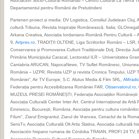
Asociación Socio-Cultural Romanati – Centro Cultural La Tierra Tr
Departamentul pentru Românii de Pretutindeni
Parteneri proiect și media: DV Logistica, Consiliul Județean Cluj, A
cultură Tribuna, Revista Inspirație Românească, Italia; GLOmega
Arkana Creativa, Asociația Iordaniano-Română Pentru Cultură – AI
9,
Artpres.ro
, TRADIȚII OLTENE, Liga Scriitorilor Români – LSR, 
Conservarea și Promovarea Culturii Tradiționale Dolj, Direcția Ju
Primăria Municipiului Caracal, Lectoratul ILR – Universitatea Gra
Cantabria ARUCAN, NapocaNews, TV Suflet Românesc, Uniunea Ziar
România – UZPR, Revista UZP și revista Cronica Timpului, UZP T
României”, Air TV Europe, S.C. Alutus Media & Film SRL,
AMradio
Federația pentru Accesibilizarea României FAR,
Observatorul.ro
,
MUZEUL PRESEI ROMÂNEȘTI, Federația Asociațiilor Românești d
Asociația Culturală Center Inter Art. Centrul Internațional de Art
Eminescu, București, România; Asociația pentru cultura românilor/
Filum”, Ziarul Emigrantul, Ziarul de Vrancea, Cenaclul de la Roma,
SensTv, Asociația Culturală Olt Artis Slatina, Asociația culturală
Asociación hispano rumana de Córdoba TRAIAN, PROFI 24 TV, Ed