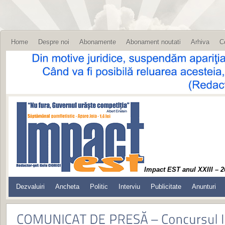
Home
Despre noi
Abonamente
Abonament noutati
Arhiva
C
Impact EST anul XXIII – 2
Dezvaluiri
Ancheta
Politic
Interviu
Publicitate
Anunturi