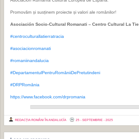
Asociación Rumanía Cultural Europea de España.
Promovăm și susținem proiecte și valori ale românilor!
Asociaci
ó
n Socio-Cultural Romanati –
Centro Cultural La Tie
#centroculturallatierratracia
#asociacionromanati
#romaniinandalucia
#DepartamentulPentruRomâniiDePretutindeni
#DRPRomânia
https://www.facebook.com/drpromania
REDACȚIA ROMÂNI ÎN ANDALUCÍA
25 - SEPTEMBRIE - 2025