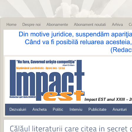
Home
Despre noi
Abonamente
Abonament noutati
Arhiva
C
Impact EST anul XXIII – 2
Dezvaluiri
Ancheta
Politic
Interviu
Publicitate
Anunturi