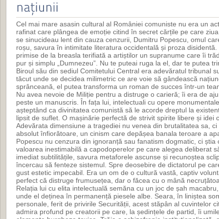
Cel mai mare asasin cultural al României comuniste nu era un activ
rafinat care plângea de emoție citind în secret cărțile pe care ziua l
se sinucideau lent din cauza cenzurii, Dumitru Popescu, omul care
roșu, savura în intimitate literatura occidentală și proza disiden
primise de la breasla terifiată a artiștilor un supranume care îi t
pur și simplu „Dumnezeu”. Nu te puteai ruga la el, dar te putea trimi
Biroul său din sediul Comitetului Central era adevăratul tribunal s
tăcut unde se decidea milimetric ce are voie să gândească națiune
sprânceană, el putea transforma un roman de succes într-un teanc d
Nu avea nevoie de Miliție pentru a distruge o carieră; îi era de aj
peste un manuscris. În fața lui, intelectuali cu opere monumentale
așteptând ca divinitatea comunistă să le acorde dreptul la existen
lipsit de suflet. O mașinărie perfectă de strivit spirite libere și idei
Adevărata dimensiune a tragediei nu venea din brutalitatea sa, ci d
absolut înfiorătoare, un cinism care depășea banala teroare a apa
Popescu nu cenzura din ignoranță sau fanatism dogmatic, ci știa c
valoarea inestimabilă a capodoperelor pe care alegea deliberat să 
imediat subtilitățile, savura metaforele ascunse și recunoștea sclip
încercau să fenteze sistemul. Spre deosebire de dictatorul pe care
gust estetic impecabil. Era un om de o cultură vastă, captiv volunt
perfect că distruge frumusețea, dar o făcea cu o mână necruțătoa
Relația lui cu elita intelectuală semăna cu un joc de șah macabru,
unde el deținea în permanență piesele albe. Seara, în liniștea som
personale, ferit de privirile Securității, acest stăpân al cuvintelor ci
admira profund pe creatorii pe care, la ședințele de partid, îi umile