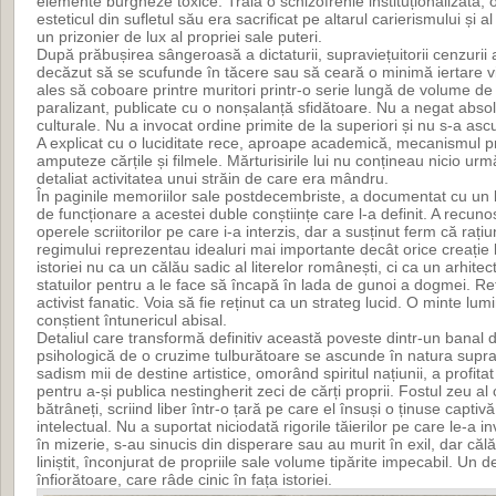
elemente burgheze toxice. Trăia o schizofrenie instituționalizată
esteticul din sufletul său era sacrificat pe altarul carierismului și al 
un prizonier de lux al propriei sale puteri.
După prăbușirea sângeroasă a dictaturii, supraviețuitorii cenzurii 
decăzut să se scufunde în tăcere sau să ceară o minimă iertare v
ales să coboare printre muritori printr-o serie lungă de volume d
paralizant, publicate cu o nonșalanță sfidătoare. Nu a negat absol
culturale. Nu a invocat ordine primite de la superiori și nu s-a asc
A explicat cu o luciditate rece, aproape academică, mecanismul p
amputeze cărțile și filmele. Mărturisirile lui nu conțineau nicio u
detaliat activitatea unui străin de care era mândru.
În paginile memoriilor sale postdecembriste, a documentat cu un l
de funcționare a acestei duble conștiințe care l-a definit. A recuno
operele scriitorilor pe care i-a interzis, dar a susținut ferm că rațiu
regimului reprezentau idealuri mai importante decât orice creație l
istoriei nu ca un călău sadic al literelor românești, ci ca un arhitect
statuilor pentru a le face să încapă în lada de gunoi a dogmei. Re
activist fanatic. Voia să fie reținut ca un strateg lucid. O minte lu
conștient întunericul abisal.
Detaliul care transformă definitiv această poveste dintr-un banal
psihologică de o cruzime tulburătoare se ascunde în natura supravie
sadism mii de destine artistice, omorând spiritul națiunii, a profit
pentru a-și publica nestingherit zeci de cărți proprii. Fostul zeu al
bătrâneți, scriind liber într-o țară pe care el însuși o ținuse captiv
intelectual. Nu a suportat niciodată rigorile tăierilor pe care le-a i
în mizerie, s-au sinucis din disperare sau au murit în exil, dar că
liniștit, înconjurat de propriile sale volume tipărite impecabil. Un 
înfiorătoare, care râde cinic în fața istoriei.