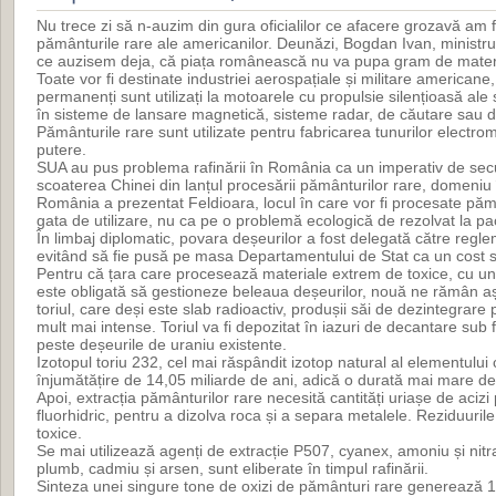
Nu trece zi să n-auzim din gura oficialilor ce afacere grozavă am
pământurile rare ale americanilor. Deunăzi, Bogdan Ivan, ministru
ce auzisem deja, că piața românească nu va pupa gram de materi
Toate vor fi destinate industriei aerospațiale și militare americane
permanenți sunt utilizați la motoarele cu propulsie silențioasă ale
în sisteme de lansare magnetică, sisteme radar, de căutare sau de
Pământurile rare sunt utilizate pentru fabricarea tunurilor electro
putere.
SUA au pus problema rafinării în România ca un imperativ de secu
scoaterea Chinei din lanțul procesării pământurilor rare, domeniu
România a prezentat Feldioara, locul în care vor fi procesate pămâ
gata de utilizare, nu ca pe o problemă ecologică de rezolvat la p
În limbaj diplomatic, povara deșeurilor a fost delegată către regl
evitând să fie pusă pe masa Departamentului de Stat ca un cost 
Pentru că țara care procesează materiale extrem de toxice, cu un 
este obligată să gestioneze beleaua deșeurilor, nouă ne rămân aș
toriul, care deși este slab radioactiv, produșii săi de dezintegrare
mult mai intense. Toriul va fi depozitat în iazuri de decantare sub 
peste deșeurile de uraniu existente.
Izotopul toriu 232, cel mai răspândit izotop natural al elementului
înjumătățire de 14,05 miliarde de ani, adică o durată mai mare de
Apoi, extracția pământurilor rare necesită cantități uriașe de acizi pu
fluorhidric, pentru a dizolva roca și a separa metalele. Reziduuril
toxice.
Se mai utilizează agenți de extracție P507, cyanex, amoniu și nitra
plumb, cadmiu și arsen, sunt eliberate în timpul rafinării.
Sinteza unei singure tone de oxizi de pământuri rare generează 1