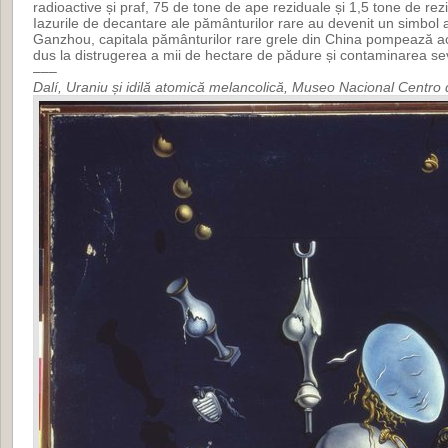
radioactive și praf, 75 de tone de ape reziduale și 1,5 tone de rezi
Iazurile de decantare ale pământurilor rare au devenit un simbol al
Ganzhou, capitala pământurilor rare grele din China pompează aci
dus la distrugerea a mii de hectare de pădure și contaminarea sev
–––
Dalí, Uraniu și idilă atomică melancolică, Museo Nacional Centro 