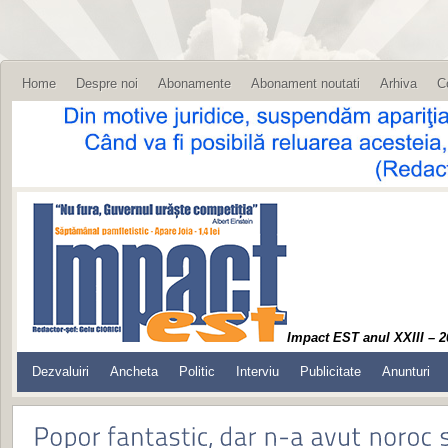
Home
Despre noi
Abonamente
Abonament noutati
Arhiva
C
Impact EST anul XXIII – 2
Dezvaluiri
Ancheta
Politic
Interviu
Publicitate
Anunturi