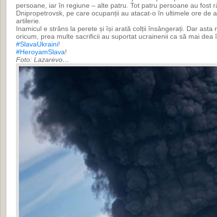
persoane, iar în regiune – alte patru. Tot patru persoane au fost r
Dnipropetrovsk, pe care ocupanții au atacat-o în ultimele ore de 
artilerie.
Inamicul e strâns la perete și își arată colții însângerați. Dar asta
oricum, prea multe sacrificii au suportat ucrainenii ca să mai dea 
#SlavaUkraini
!
#HeroyamSlava
!
Foto: Lazarevo…