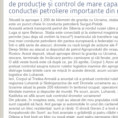
Situată la aproape 1.200 de kilometri de granița cu Ucraina, stația
este un punct cheie în conducta petrolieră Surgut-Poloțk.
Această arteră transportă petrol din Siberia și nordul rusiei către p
Luga și spre Belarus. Stația este conectată și la sistemul magistral
permite (sau deja să vorbim la trecut?) inamicului să transfere rap
mai mari conducte petroliere din partea europeană a federației ru
Într-o altă serie de atacuri, dronele cu rază lungă de acțiune ale 
Deep-Strike au atacat și depozitul de petrol Agroprodukt din ora
Rostov. Acest depozit, situat aproape direct la granița cu Ucrain
stocare, terminale de încărcare pentru camioane și căi ferate, pr
O altă veste bună este că după ce, pe 16 aprilie, Corpul 1 Azov al
preluat controlul asupra tuturor rutelor logistice inamice din apro
distruge toate țintele care se mișcă în aceste direcții, acum ucrain
logistice din Luhansk.
Ieri, Corpul al Treilea Armată a anunțat că a preluat controlul rutel
regiunea Luhansk și Slobojanșcina de est! Dronele ucrainene au a
Izvarine situat la peste 205 kilometri în teritoriul ocupat: operatori
blindate inamice și depozite de muniții. Pe scurt, acum, Luhansk, S
Kadiivka se află acum sub controlul dronelor ucrainene!
Din păcate, în noaptea asta, rușii au atacat din nou populația civil
sunt capabili să facă. Ard garaje și automobile în unul din cartierele
avariat un bloc rezidențial: sunt și răniți. O dronă Geran-2 a lovit 
Kovpakovski din Sumî: au fost avariate o grădiniță și patru clădiri
Odesa a fost lovit un bloc cu nouă etaje: sunt patru persoane rănit