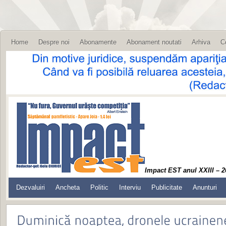
Home
Despre noi
Abonamente
Abonament noutati
Arhiva
C
Impact EST anul XXIII – 2
Dezvaluiri
Ancheta
Politic
Interviu
Publicitate
Anunturi