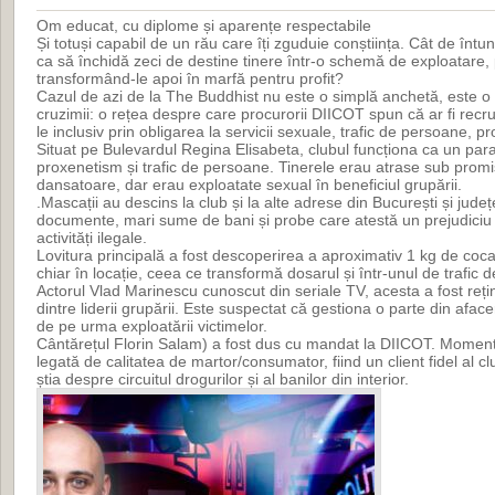
Om educat, cu diplome și aparențe respectabile
Și totuși capabil de un rău care îți zguduie conștiința. Cât de întun
ca să închidă zeci de destine tinere într-o schemă de exploatare,
transformând-le apoi în marfă pentru profit?
Cazul de azi de la The Buddhist nu este o simplă anchetă, este o
cruzimii: o rețea despre care procurorii DIICOT spun că ar fi recru
le inclusiv prin obligarea la servicii sexuale, trafic de persoane, 
Situat pe Bulevardul Regina Elisabeta, clubul funcționa ca un par
proxenetism și trafic de persoane. Tinerele erau atrase sub promi
dansatoare, dar erau exploatate sexual în beneficiul grupării.
.Mascații au descins la club și la alte adrese din București și județe
documente, mari sume de bani și probe care atestă un prejudiciu 
activități ilegale.
Lovitura principală a fost descoperirea a aproximativ 1 kg de coc
chiar în locație, ceea ce transformă dosarul și într-unul de trafic 
Actorul Vlad Marinescu cunoscut din seriale TV, acesta a fost rețin
dintre liderii grupării. Este suspectat că gestiona o parte din afacer
de pe urma exploatării victimelor.
Cântărețul Florin Salam) a fost dus cu mandat la DIICOT. Moment
legată de calitatea de martor/consumator, fiind un client fidel al cl
știa despre circuitul drogurilor și al banilor din interior.