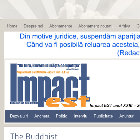
Home
Despre noi
Abonamente
Abonament noutati
Arhiva
C
Impact EST anul XXIII – 2
Dezvaluiri
Ancheta
Politic
Interviu
Publicitate
Anunturi