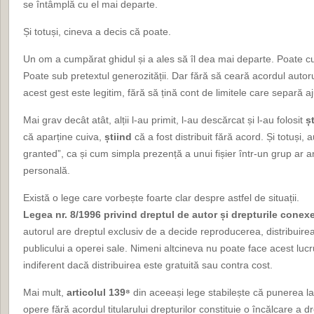
se întâmplă cu el mai departe.
Și totuși, cineva a decis că poate.
Un om a cumpărat ghidul și a ales să îl dea mai departe. Poate cu 
Poate sub pretextul generozității. Dar fără să ceară acordul autoru
acest gest este legitim, fără să țină cont de limitele care separă a
Mai grav decât atât, alții l-au primit, l-au descărcat și l-au folosit
ș
că aparține cuiva,
știind
că a fost distribuit fără acord. Și totuși, a
granted”, ca și cum simpla prezență a unui fișier într-un grup ar a
personală.
Există o lege care vorbește foarte clar despre astfel de situații.
Legea nr. 8/1996 privind dreptul de autor și drepturile conex
autorul are dreptul exclusiv de a decide reproducerea, distribuirea
publicului a operei sale. Nimeni altcineva nu poate face acest luc
indiferent dacă distribuirea este gratuită sau contra cost.
Mai mult,
articolul 139⁸
din aceeași lege stabilește că punerea la 
opere fără acordul titularului drepturilor constituie o încălcare a d