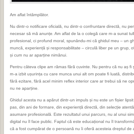
Am aflat întâmplător.
Nu dintr-o notificare oficială, nu dintr-o confruntare directă, nu pe
necesar să mă anunțe. Am aflat de la o colegă care m-a sunat tul
profesional, ci profund moral, spunându-mi că ghidul meu – un gh
muncă, experiență și responsabilitate – circulă liber pe un grup, ofe
și cum nu ar aparține nimănui.
Pentru câteva clipe am rămas fără cuvinte. Nu pentru că nu aș fi ș
m-a izbit ușurința cu care munca unui alt om poate fi luată, distrib
fără ezitare, fără acel minim reflex interior care ar trebui să ne 
nu ne aparține.
Ghidul acesta nu a apărut dintr-un impuls și nu este un fișier lipsit
pas, din ani de formare, din experiență directă, din selecție atentă 
asumare profesională. Este rezultatul unui parcurs, nu al unui sim
digital nu îl face public. Faptul că este educațional nu îl transfor
că a fost cumpărat de o persoană nu îi oferă acesteia dreptul de 