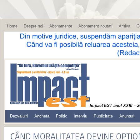
Home
Despre noi
Abonamente
Abonament noutati
Arhiva
C
Impact EST anul XXIII – 2
Dezvaluiri
Ancheta
Politic
Interviu
Publicitate
Anunturi