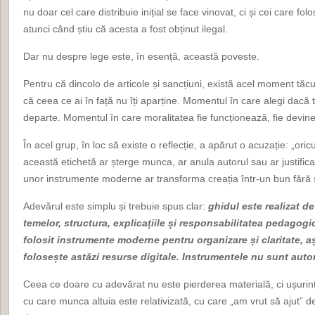
nu doar cel care distribuie inițial se face vinovat, ci și cei care folo
atunci când știu că acesta a fost obținut ilegal.
Dar nu despre lege este, în esență, această poveste.
Pentru că dincolo de articole și sancțiuni, există acel moment tăcut, 
că ceea ce ai în față nu îți aparține. Momentul în care alegi dacă
departe. Momentul în care moralitatea fie funcționează, fie devine
În acel grup, în loc să existe o reflecție, a apărut o acuzație: „ori
această etichetă ar șterge munca, ar anula autorul sau ar justifica
unor instrumente moderne ar transforma creația într-un bun fără 
Adevărul este simplu și trebuie spus clar:
ghidul este realizat d
temelor, structura, explicațiile și responsabilitatea pedagogi
folosit instrumente moderne pentru organizare și claritate, a
folosește astăzi resurse digitale. Instrumentele nu sunt auto
Ceea ce doare cu adevărat nu este pierderea materială, ci ușurința
cu care munca altuia este relativizată, cu care „am vrut să ajut” d