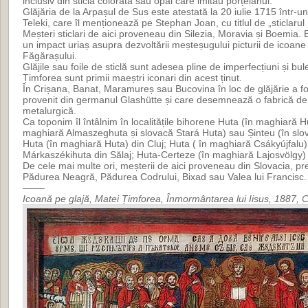
inclusiv din sticlă colorată sau opal care imitau porțelanul.
Glăjăria de la Arpașul de Sus este atestată la 20 iulie 1715 într-u
Teleki, care îl menționează pe Stephan Joan, cu titlul de „sticlaru
Meșteri sticlari de aici proveneau din Silezia, Moravia și Boemia. E
un impact uriaș asupra dezvoltării meșteșugului picturii de icoane 
Făgărașului.
Glăjile sau foile de sticlă sunt adesea pline de imperfecțiuni și b
Țimforea sunt primii maeștri iconari din acest ținut.
În Crișana, Banat, Maramureș sau Bucovina în loc de glăjărie a fo
provenit din germanul Glashütte și care desemnează o fabrică de
metalurgică.
Ca toponim îl întâlnim în localitățile bihorene Huta (în maghiară H
maghiară Almaszeghuta și slovacă Stará Huta) sau Șinteu (în slo
Huta (în maghiară Huta) din Cluj; Huta ( în maghiară Csákyújfal
Márkaszékihuta din Sălaj; Huta-Certeze (în maghiară Lajosvölgy)
De cele mai multe ori, meșterii de aici proveneau din Slovacia, pr
Pădurea Neagră, Pădurea Codrului, Bixad sau Valea lui Francisc.
––––
Icoană pe glajă, Matei Țimforea, Înmormântarea lui Iisus, 1887, C