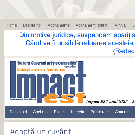
Home
Despre noi
Abonamente
Abonament noutati
Arhiva
C
Impact EST anul XXIII – 2
Dezvaluiri
Ancheta
Politic
Interviu
Publicitate
Anunturi