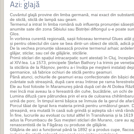
Cuvântul glajă provine din limba germană, mai exact din substant
de sticlă, sticlă de lampă sau geam.
Termenul a intrat în limba română sub influența pronunției săsești 
anumite sate din zona Sibiului sau Bistriței diftongul u-e poate 
Glos.
În vorbirea curentă regională, sașii foloseau termenul Glues atât p
și pentru obiectul din care se bea dintr-un obiect de sticlă, adică 
De la vechea pronunție săsească provine termenul arhaic ardelene
glăjar, sticlar, sau cel de glăjărie, sticlărie.
Primii sticlari din spațiul intracarpatic sunt atestați în Cluj, înce
al XIV-lea. La 1573, principele Ștefan Bathory l-a trimis pe veneț
la sticlăria de la Râșnov, pentru a-i învăța pe meşterii instalați dej
germanice, să fabrice ochiuri de sticlă pentru geamuri.
Până atunci, ochiurile de geamuri erau confecționate din bășici d
zvântate sub streașină, după care erau întinse pe rama ferestrelo
Ele au fost folosite în Maramureș până după cel de Al Doilea Războ
mei încă mai aveau la o fereastră din cuhe, bucătărie, un ochi d
Lumina difuză care pătrundea prin el era de culoarea chihlimbarulu
urină de porc. În timpul iernii bășica se înmuia de la gerul de af
Porcul tăiat de Ignat livra materia primă pentru următorul geam.
streașină, era mutată în casă sub grindă și aștepta să-i vină rându
În fine, lucrurile au evoluat cu totul altfel în Transilvania și la 16
adus la Porumbacu de Sus meșteri sticlari din Murano, care au apr
renascentistă de la Făgăraș cu produse de glăjărie.
Glăjăria de aici a funcționat până la 1892 și a produs cupe, flacoan