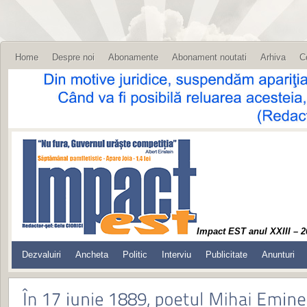
Home
Despre noi
Abonamente
Abonament noutati
Arhiva
C
Impact EST anul XXIII – 2
Dezvaluiri
Ancheta
Politic
Interviu
Publicitate
Anunturi