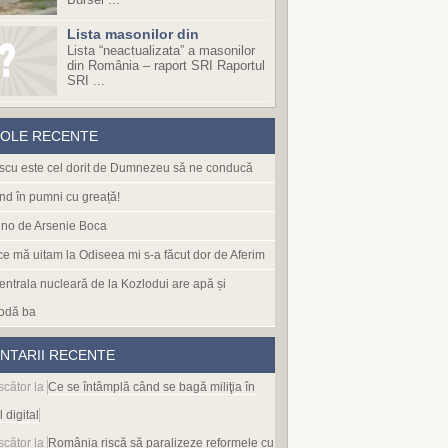
Lista masonilor din
Lista “neactualizata” a masonilor
din România – raport SRI Raportul
SRI ...
COLE RECENTE
cu este cel dorit de Dumnezeu să ne conducă
nd în pumni cu greață!
no de Arsenie Boca
 ce mă uitam la Odiseea mi s-a făcut dor de Aferim
entrala nucleară de la Kozlodui are apă și
odă ba
NTARII RECENTE
scător
la
Ce se întâmplă când se bagă miliţia în
l digital
scător
la
România riscă să paralizeze reformele cu