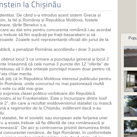
 identitar. De când s-a introdus acest sistem Grecia și
xim, la fel și România și Republica Moldova, fostele
inave, țările Benelux s.a.
 care au dat sms pentru concurenta româncă i-au acordat
trebuie să fim supărați pe frații basarabeni și să
Popu
iele. Zoaiele sunt reprezentanții oficiali din juriul de la
ublică, a penalizat România acordându-i doar 3 puncte
ținut locul 3 ca urmare a punctajului general și locul 2
ipante înseamnă că cele numai 3 puncte din 12 “oferite” de
 trebuiau să îi dea orbește punctajul maxim doar pentru că
Fata chiar merita.
să știți că în Republica Moldova interesul publicului pentru
 în România, unde concursul nu mai pasionează multă
i este cu atât mai grav.
 expresia clasei politico-vorbitoare din Republică.
nstru al lui Frankenstein. Este o încrucișare dintre Iosif
te 2”, din care a rezultat moldovenismul statalist cu mască
ă a regimurilor de la Chișinău, indiferent dacă s-au
du.
statalist, fie el sovietic sau european este forțarea unei
ntru a exista trebuie să fie diferită de cea românească și
enească”. De aici și controversa privind denumirea limbii.
tat concurentei românce, de fapt României, în conformitate