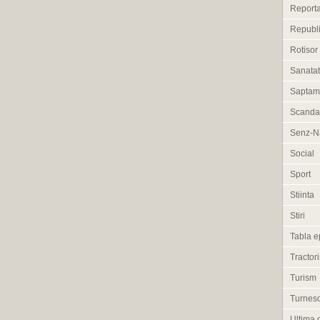
Reporta
Republi
Rotisor
Sanata
Saptam
Scanda
Senz-Na
Social
Sport
Stiinta
Stiri
Tabla e
Tractori
Turism
Turneso
Ultima 