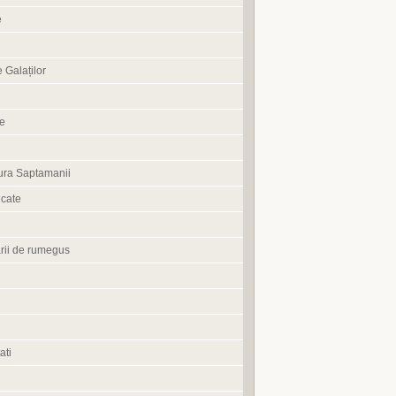
e
 Galaților
ne
ura Saptamanii
cate
rii de rumegus
ati