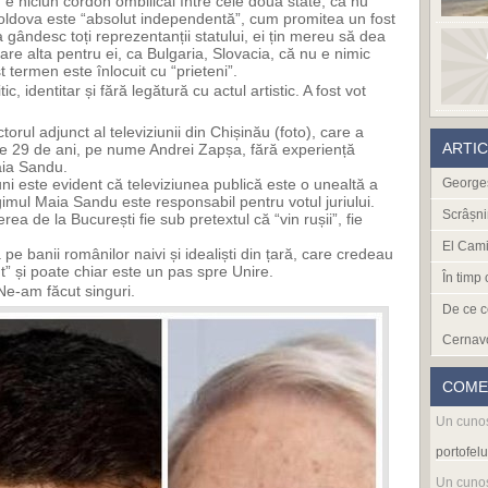
 e niciun cordon ombilical între cele două state, că nu
oldova este “absolut independentă”, cum promitea un fost
gândesc toți reprezentanții statului, ei țin mereu să dea
re alta pentru ei, ca Bulgaria, Slovacia, că nu e nimic
t termen este înlocuit cu “prieteni”.
tic, identitar și fără legătură cu actul artistic. A fost vot
torul adjunct al televiziunii din Chișinău (foto), care a
ARTI
t de 29 de ani, pe nume Andrei Zapșa, fără experiență
aia Sandu.
iuni este evident că televiziunea publică este o unealtă a
Georges
imul Maia Sandu este responsabil pentru votul juriului.
Scrâșni
rea de la București fie sub pretextul că “vin rușii”, fie
El Cami
e banii românilor naivi și idealiști din țară, care credeau
ut” și poate chiar este un pas spre Unire.
În timp
-am făcut singuri.
De ce c
Cernav
COME
Un cuno
portofelu
Un cuno