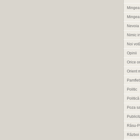
Mingea 
Mingea
Nevoia 
Nimic i
Noi vot
Opinii
Orice om
Orient 
Pamflet
Politic
Politică
Poza s
Publicit
Râsu-P
Război