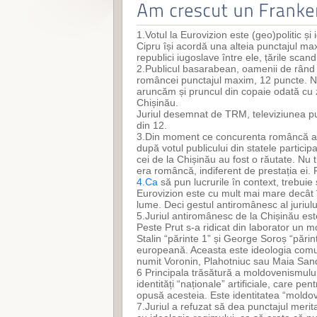
1.Votul la Eurovizion este (geo)politic și
Cipru își acordă una alteia punctajul ma
republici iugoslave între ele, țările scand
2.Publicul basarabean, oamenii de rând
româncei punctajul maxim, 12 puncte. Nu 
aruncăm și pruncul din copaie odată cu zoa
Chișinău.
Juriul desemnat de TRM, televiziunea p
din 12.
3.Din moment ce concurenta româncă a ob
după votul publicului din statele partic
cei de la Chișinău au fost o răutate. Nu
era româncă, indiferent de prestația ei. 
4.Ca
să pun lucrurile în context, trebuie 
Eurovizion este cu mult mai mare decât
lume. Deci gestul antiromânesc al juriulu
5.Juriul antiromânesc de la Chișinău este
Peste Prut s-a ridicat din laborator un mo
Stalin “părinte 1” și George Soroș “părin
europeană. Aceasta este ideologia comun
numit Voronin, Plahotniuc sau Maia San
6 Principala trăsătură a moldovenismului 
identități “naționale” artificiale, care pe
opusă acesteia. Este identitatea “moldov
7.Juriul a refuzat să dea punctajul meri