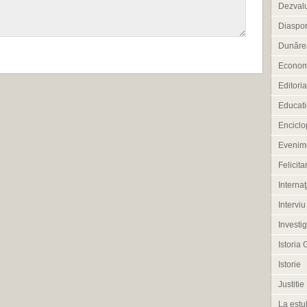
Dezvalu
Diaspo
Dunărea
Econom
Editoria
Educati
Enciclo
Evenim
Felicitar
Internaţ
Interviu
Investig
Istoria 
Istorie
Justitie
La estul