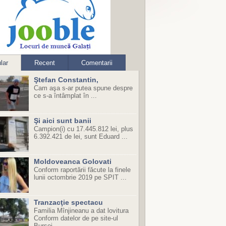
lar
Recent
Comentarii
Ştefan Constantin,
Cam aşa s-ar putea spune despre
ce s-a întâmplat în ...
Şi aici sunt banii
Campion(i) cu 17.445.812 lei, plus
6.392.421 de lei, sunt Eduard ...
Moldoveanca Golovati
Conform raportării făcute la finele
lunii octombrie 2019 pe SPIT ...
Tranzacţie spectacu
Familia Mînjineanu a dat lovitura
Conform datelor de pe site-ul
Bursei ...