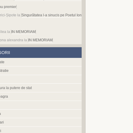
nu premier
rici-Șipote
la
Singurătatea l-a sinucis pe Poetul Ion
ilea
la
IN MEMORIAM
ona alexandra
la
IN MEMORIAM
GORII
ate
tratie
ura la putere de stat
eagra
a
ari
i