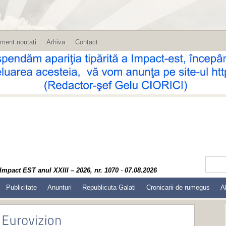
ment noutati
Arhiva
Contact
Impact EST anul XXIII – 2026, nr. 1070
-
07.08.2026
Publicitate
Anunturi
Republicuta Galati
Cronicarii de rumegus
A