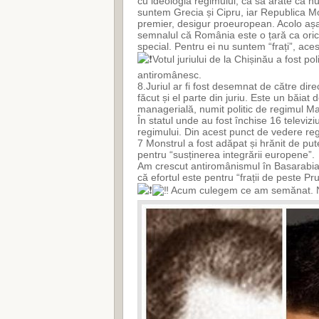
cu ideologia regimului, ca să arate că nu
suntem Grecia și Cipru, iar Republica M
premier, desigur proeuropean. Acolo așa 
semnalul că România este o țară ca orica
special. Pentru ei nu suntem “frați”, aces
Votul juriului de la Chișinău a fost poli
antiromânesc.
8.Juriul ar fi fost desemnat de către direc
făcut și el parte din juriu. Este un băia
managerială, numit politic de regimul M
În statul unde au fost închise 16 televiz
regimului. Din acest punct de vedere reg
7 Monstrul a fost adăpat și hrănit de pute
pentru “susținerea integrării europene”.
Am crescut antiromânismul în Basarabia p
că efortul este pentru “frații de peste Pr
Acum culegem ce am semănat. Ne