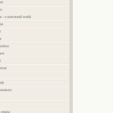
iri
ra
 – o autostradă inutilă
ie
l
e
pedica
ent
i
ional
ații
Galatiului
 estului