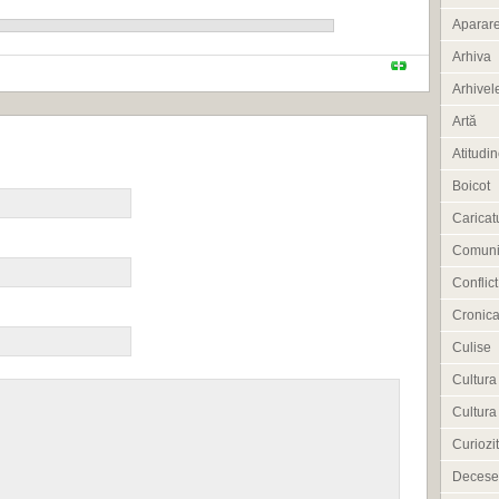
Aparar
Arhiva
Arhivele
Artă
Atitudi
Boicot
Caricat
Comuni
Conflict
Cronica
Culise
Cultura
Cultura
Curiozit
Decese