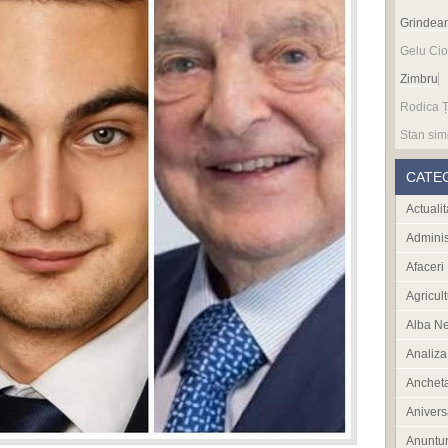
Grindea
Gelu Cio
Zimbru
Rodica Ț
Stan sim
CATE
Actualit
Adminis
Afaceri
Agricult
Alba N
Analiza
Anchet
Anivers
Anuntur