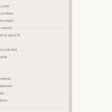
cu felii
 cu mâner
de oxigen
n miscare
ăm ce alg ALȚII
 îi este frică
marfar
 externă
aptamanii
ate
lânsu