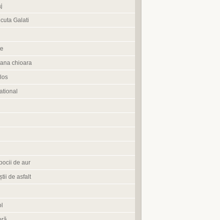
j
cuta Galati
te
ana chioara
los
tional
pocii de aur
știi de asfalt
l
oră