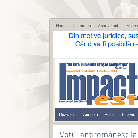
Home
Despre noi
Abonamente
Abona
Dezvaluiri
Ancheta
Politic
Interviu