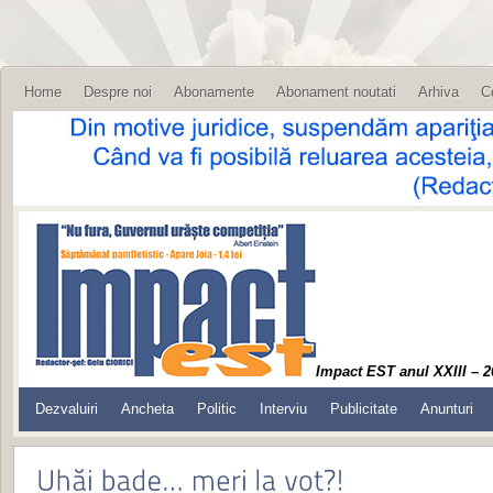
Home
Despre noi
Abonamente
Abonament noutati
Arhiva
C
Impact EST anul XXIII – 2
Dezvaluiri
Ancheta
Politic
Interviu
Publicitate
Anunturi