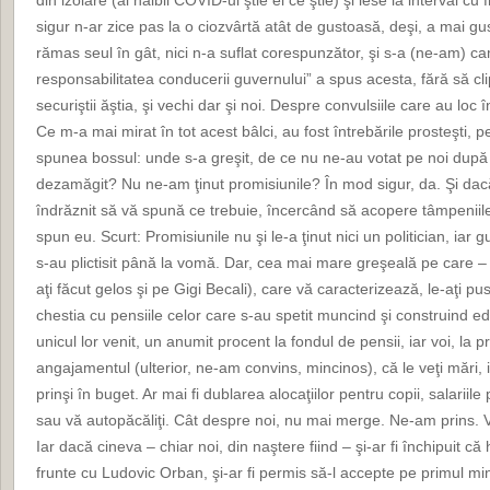
din izolare (al naibii COVID-ul ştie el ce ştie) şi iese la interval cu 
sigur n-ar zice pas la o ciozvârtă atât de gustoasă, deşi, a mai gus
rămas seul în gât, nici n-a suflat corespunzător, şi s-a (ne-am) ca
responsabilitatea conducerii guvernului” a spus acesta, fără să cli
securiştii ăştia, şi vechi dar şi noi. Despre convulsiile care au loc
Ce m-a mai mirat în tot acest bâlci, au fost întrebările prosteşti, 
spunea bossul: unde s-a greşit, de ce nu ne-au votat pe noi dup
dezamăgit? Nu ne-am ţinut promisiunile? În mod sigur, da. Şi dacă n
îndrăznit să vă spună ce trebuie, încercând să acopere tâmpeniile p
spun eu. Scurt: Promisiunile nu şi le-a ţinut nici un politician, iar 
s-au plictisit până la vomă. Dar, cea mai mare greşeală pe care – 
aţi făcut gelos şi pe Gigi Becali), care vă caracterizează, le-aţi pus
chestia cu pensiile celor care s-au spetit muncind şi construind edif
unicul lor venit, un anumit procent la fondul de pensii, iar voi, la pr
angajamentul (ulterior, ne-am convins, mincinos), că le veţi mări, i
prinşi în buget. Ar mai fi dublarea alocaţiilor pentru copii, salariile p
sau vă autopăcăliţi. Cât despre noi, nu mai merge. Ne-am prins. V
Iar dacă cineva – chiar noi, din naştere fiind – şi-ar fi închipuit că h
frunte cu Ludovic Orban, şi-ar fi permis să-l accepte pe primul m