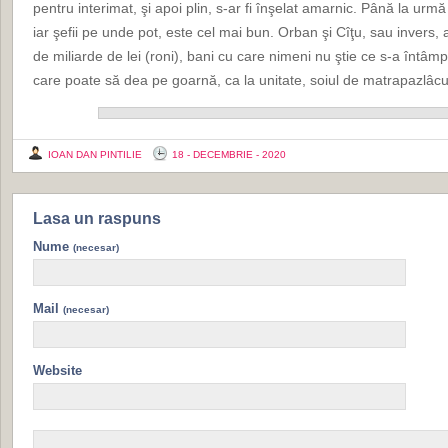
pentru interimat, şi apoi plin, s-ar fi înşelat amarnic. Până la urm
iar şefii pe unde pot, este cel mai bun. Orban şi Cîţu, sau invers
de miliarde de lei (roni), bani cu care nimeni nu ştie ce s-a întâmpl
care poate să dea pe goarnă, ca la unitate, soiul de matrapazlâcuri
IOAN DAN PINTILIE
18 - DECEMBRIE - 2020
Lasa un raspuns
Nume
(necesar)
Mail
(necesar)
Website