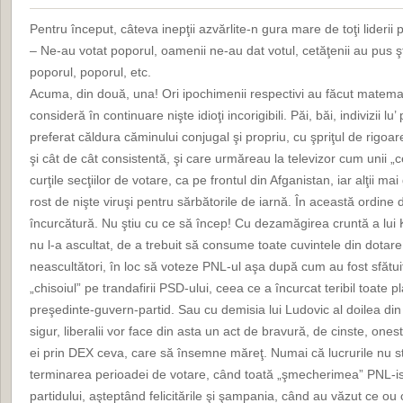
Pentru început, câteva inepţii azvărlite-n gura mare de toţi liderii po
– Ne-au votat poporul, oamenii ne-au dat votul, cetăţenii au pus şta
poporul, poporul, etc.
Acuma, din două, una! Ori ipochimenii respectivi au făcut matemat
consideră în continuare nişte idioţi incorigibili. Păi, băi, indivizii l
preferat căldura căminului conjugal şi propriu, cu şpriţul de rig
şi cât de cât consistentă, şi care urmăreau la televizor cum unii „c
curţile secţiilor de votare, ca pe frontul din Afganistan, iar alţii m
rost de nişte viruşi pentru sărbătorile de iarnă. În această ordine
încurcătură. Nu ştiu cu ce să încep! Cu dezamăgirea cruntă a lui
nu l-a ascultat, de a trebuit să consume toate cuvintele din dotare p
neascultători, în loc să voteze PNL-ul aşa după cum au fost sfătui
„chisoiul” pe trandafirii PSD-ului, ceea ce a încurcat teribil toate p
preşedinte-guvern-partid. Sau cu demisia lui Ludovic al doilea din
sigur, liberalii vor face din asta un act de bravură, de cinste, ones
ei prin DEX ceva, care să însemne măreţ. Numai că lucrurile nu s
terminarea perioadei de votare, când toată „şmecherimea” PNL-istă
partidului, aşteptând felicitările şi şampania, când au văzut ce ou