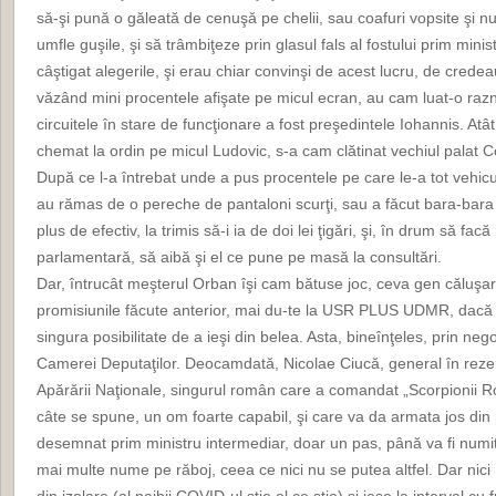
să-şi pună o găleată de cenuşă pe chelii, sau coafuri vopsite şi n
umfle guşile, şi să trâmbiţeze prin glasul fals al fostului prim minist
câştigat alegerile, şi erau chiar convinşi de acest lucru, de credeau
văzând mini procentele afişate pe micul ecran, au cam luat-o razn
circuitele în stare de funcţionare a fost preşedintele Iohannis. Atât 
chemat la ordin pe micul Ludovic, s-a cam clătinat vechiul palat C
După ce l-a întrebat unde a pus procentele pe care le-a tot vehicul
au rămas de o pereche de pantaloni scurţi, sau a făcut bara-bara cu
plus de efectiv, la trimis să-i ia de doi lei ţigări, şi, în drum să fa
parlamentară, să aibă şi el ce pune pe masă la consultări.
Dar, întrucât meşterul Orban îşi cam bătuse joc, ceva gen căluşari,
promisiunile făcute anterior, mai du-te la USR PLUS UDMR, dacă 
singura posibilitate de a ieşi din belea. Asta, bineînţeles, prin neg
Camerei Deputaţilor. Deocamdată, Nicolae Ciucă, general în rezer
Apărării Naţionale, singurul român care a comandat „Scorpionii Roş
câte se spune, un om foarte capabil, şi care va da armata jos din p
desemnat prim ministru intermediar, doar un pas, până va fi numit
mai multe nume pe răboj, ceea ce nici nu se putea altfel. Dar nici