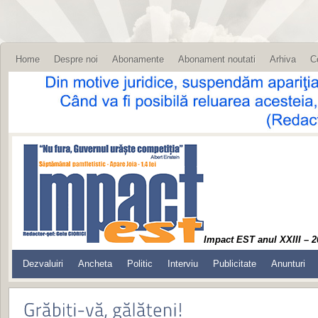
Home
Despre noi
Abonamente
Abonament noutati
Arhiva
C
Impact EST anul XXIII – 2
Dezvaluiri
Ancheta
Politic
Interviu
Publicitate
Anunturi