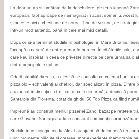
La doar un an și jumătate de la deschidere, pizzeria ieșeană Zano
european, fapt aproape de neimaginat în acest domeniu. Acest luc
și nu este nici o chestiune de noroc. Ține de viziune, de strategie ș
într-un mod autentic, până în cele mai mici detalii.
După ce și-a terminat studiile în psihologie, în Mare Britanie, ieșe
înceapă o carieră de antreprenor în horeca. În călătoriile sale, a vi
care l-au inspirat în ceea ce privește direcția pe care urma să o a
dintre principalele opțiuni.
Odată stabilită direcția, a ales să se consulte cu cei mai buni și 
pizzaiolo – echivalenți ai chefilor, dar specializați în pizza. Dintre 
a avansat în discuții cu trei, iar, în cele din urmă, a decis să po
Santarpia din Florența, cotat de ghidul 50 Top Pizza ca fiind număru
Împreună au construit meniul pizzeriei Zano, bazat pe rețetele trad
care Giovanni Santarpia aduce constant combinații surprinzătoare 
Studiile în psihologie ale lui Alex l-au ajutat să definească un cad
unor momente plăcute și crearea unor experiențe memorabile pentr