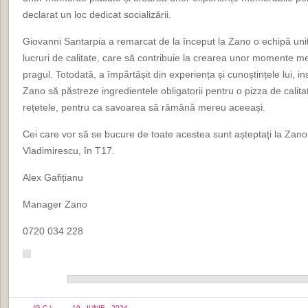
declarat un loc dedicat socializării.
Giovanni Santarpia a remarcat de la început la Zano o echipă unit
lucruri de calitate, care să contribuie la crearea unor momente me
pragul. Totodată, a împărtășit din experiența și cunoștințele lui, i
Zano să păstreze ingredientele obligatorii pentru o pizza de calitat
rețetele, pentru ca savoarea să rămână mereu aceeași.
Cei care vor să se bucure de toate acestea sunt așteptați la Zano
Vladimirescu, în T17.
Alex Gafițianu
Manager Zano
0720 034 228
(G.C.)
19 - IUNIE - 2024