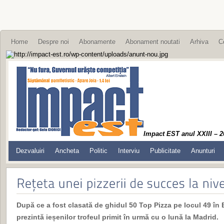
Home
Despre noi
Abonamente
Abonament noutati
Arhiva
C
Impact EST anul XXIII – 2
Dezvaluiri
Ancheta
Politic
Interviu
Publicitate
Anunturi
După ce a fost clasată de ghidul 50 Top Pizza pe locul 49 în
prezintă ieșenilor trofeul primit în urmă cu o lună la Madrid.