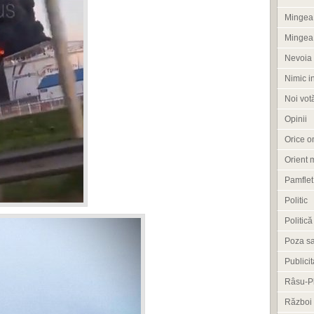
Mingea 
Mingea
Nevoia 
Nimic i
Noi vot
Opinii
Orice om
Orient 
Pamflet
Politic
Politică
Poza s
Publicit
Râsu-P
Război