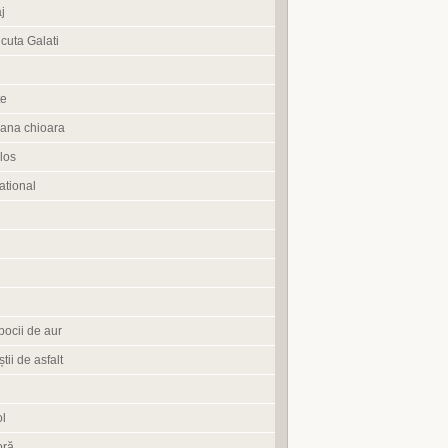
j
cuta Galati
te
ana chioara
los
tional
pocii de aur
știi de asfalt
l
oră