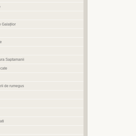
e
 Galaților
ne
ura Saptamanii
cate
rii de rumegus
ati