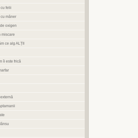
cu felii
 cu mâner
de oxigen
n miscare
ăm ce alg ALȚII
 îi este frică
marfar
 externă
aptamanii
ate
lânsu