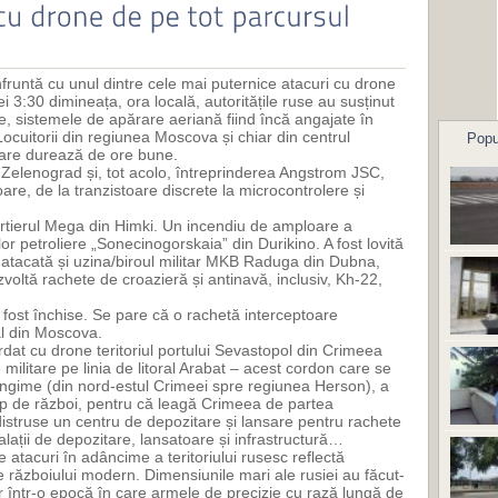
runtă cu unul dintre cele mai puternice atacuri cu drone
ei 3:30 dimineața, ora locală, autoritățile ruse au susținut
e, sistemele de apărare aeriană fiind încă angajate în
Locuitorii din regiunea Moscova și chiar din centrul
Popu
care durează de ore bune.
n Zelenograd și, tot acolo, întreprinderea Angstrom JSC,
e, de la tranzistoare discrete la microcontrolere și
cartierul Mega din Himki. Un incendiu de amploare a
or petroliere „Sonecinogorskaia” din Durikino. A fost lovită
t atacată și uzina/biroul militar MKB Raduga din Dubna,
oltă rachete de croazieră și antinavă, inclusiv, Kh-22,
u fost închise. Se pare că o rachetă interceptoare
al din Moscova.
dat cu drone teritoriul portului Sevastopol din Crimeea
militare pe linia de litoral Arabat – acest cordon care se
ungime (din nord-estul Crimeei spre regiunea Herson), a
imp de război, pentru că leagă Crimeea de partea
 distruse un centru de depozitare și lansare pentru rachete
alații de depozitare, lansatoare și infrastructură…
e atacuri în adâncime a teritoriului rusesc reflectă
le războiului modern. Dimensiunile mari ale rusiei au făcut-
ar într-o epocă în care armele de precizie cu rază lungă de