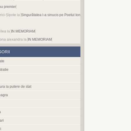
nu premier
rici-Șipote
la
Singurătatea l-a sinucis pe Poetul Ion
ilea
la
IN MEMORIAM
ona alexandra
la
IN MEMORIAM
GORII
ate
tratie
ura la putere de stat
eagra
a
ari
i