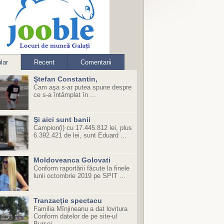
lar
Recent
Comentarii
Ştefan Constantin,
Cam aşa s-ar putea spune despre
ce s-a întâmplat în ...
Şi aici sunt banii
Campion(i) cu 17.445.812 lei, plus
6.392.421 de lei, sunt Eduard ...
Moldoveanca Golovati
Conform raportării făcute la finele
lunii octombrie 2019 pe SPIT ...
Tranzacţie spectacu
Familia Mînjineanu a dat lovitura
Conform datelor de pe site-ul
Bursei ...