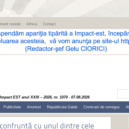
ment noutati
Arhiva
Contact
Impact EST anul XXIII – 2026, nr. 1070
-
07.08.2026
Publicitate
Anunturi
Republicuta Galati
Cronicarii de rumegus
A