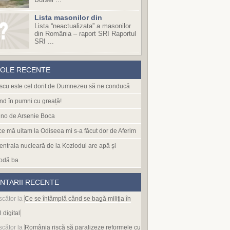
Lista masonilor din
Lista “neactualizata” a masonilor
din România – raport SRI Raportul
SRI ...
COLE RECENTE
cu este cel dorit de Dumnezeu să ne conducă
nd în pumni cu greață!
no de Arsenie Boca
 ce mă uitam la Odiseea mi s-a făcut dor de Aferim
entrala nucleară de la Kozlodui are apă și
odă ba
NTARII RECENTE
scător
la
Ce se întâmplă când se bagă miliţia în
l digital
scător
la
România riscă să paralizeze reformele cu