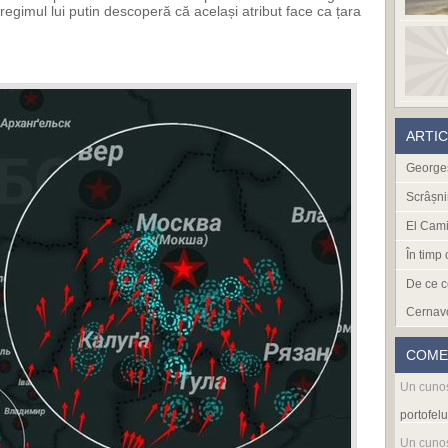
 regimul lui putin descoperă că același atribut face ca țara
ARTI
Georges
Scrâșni
El Cami
În timp
De ce c
Cernav
COME
Un cuno
portofelu
Un cuno