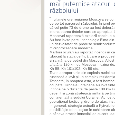
În ultimele ore regiunea Moscova se conf
de pe tot parcursul războiului. În jurul or
că cel puțin 73 de drone au fost doborât
interceptarea țintelor care se apropiau. 
Moscovei raportează explozii continue 
Au fost lovite parcul tehnologic Elma di
un dezvoltator de produse semiconductoar
microprocesoare moderne.
Martorii oculari au raportat incendii în 
izbucnit la stația de încărcare a produsel
și rafinăria de petrol din Moscova. A fos
aflată la 120 km de Moscova – uzina dezv
Kh-55, Kh-101/102, Kh-59 etc.
Toate aeroporturile din capitala rusiei a
rusească a lovit și un complex rezidenți
Totodată, în noaptea asta, a fost bombar
ocupată. Dronele ucrainene au lovit ținte 
întinde pe o distanță de peste 100 km l
devenit și zonă strategică militară pe t
continentală a sudului Ucrainei. Au fost
operațional-tactice și drone de atac, inst
În general, strategia actuală a Kyivului d
posibilitățile tehnologice în schimbare a
o cândva practic imposibil de cucerit, d