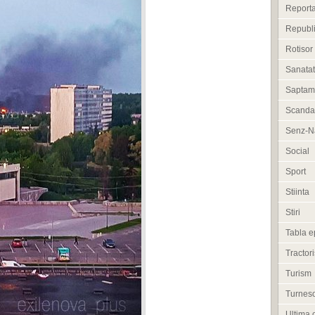
Reporta
Republi
Rotisor
Sanata
Saptam
Scanda
Senz-Na
Social
Sport
Stiinta
Stiri
Tabla e
Tractori
Turism
Turneso
Ultima 