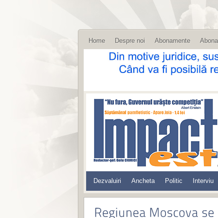
Home
Despre noi
Abonamente
Abona
Dezvaluiri
Ancheta
Politic
Interviu