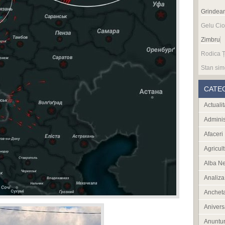
Grindea
Gelu Cio
Zimbru
Rodica Ț
Stan sim
CATE
Actualit
Adminis
Afaceri
Agricult
Alba N
Analiza
Anchet
Anivers
Anuntur