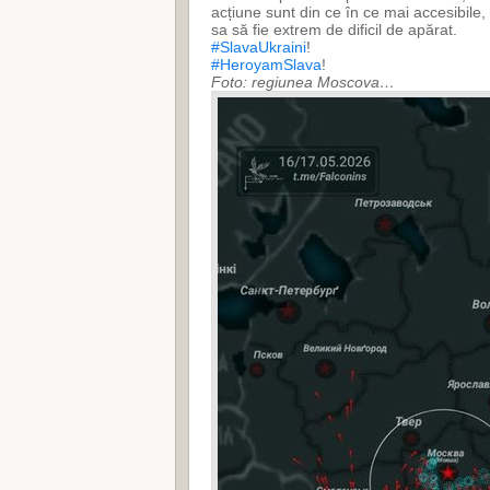
acțiune sunt din ce în ce mai accesibile,
sa să fie extrem de dificil de apărat.
#SlavaUkraini
!
#HeroyamSlava
!
Foto: regiunea Moscova…