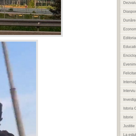
Dezvalu
Diaspo
Dunărea
Econom
Editoria
Educati
Enciclo
Evenim
Felicitar
Internaţ
Interviu
Investig
Istoria 
Istorie
Justitie
La estul