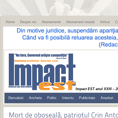
Home
Despre noi
Abonamente
Abonament noutati
Arhiva
C
Impact EST anul XXIII – 2
Dezvaluiri
Ancheta
Politic
Interviu
Publicitate
Anunturi