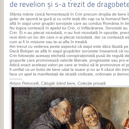
Sfânta mânie civică fermentează în Crin precum drojdia de bere în
guler de spumă la gură și cu ochii ieșiți din cap ca la homarul fier
află în siajul unor grupări soroșiste care au condus România în ti
Nu logica contează în apelul lui Crin, ci înflăcărarea. Sorosistii au 
Crin. Ei n-au plecat niciodată, n-au fost niciodată în opoziție, pre
revii dintr-un loc din care n-ai plecat niciodată, dar ce contează e
cum ai fi în misiune sau te-ai afla în treabă.
Am trecut cu vederea peste aspectul că siajul este dâra lăsată p
Dacă Bolojan se află în siajul grupărilor sorosiste înseamnă că nu
Crin folosește aceeași etichetă conspiraționistă pusă de regulă de
grupurile care promovează valorile liberale, progresiste sau pro-
Adică exact aceleași valori pe care ar trebui să le promoveze el p
fi umflat ca un butoi de bere uitat la soare și nu ar fi căzut din tr
face un apel la manifestații de stradă civilizate, ordonate și democ
–––––-
Arturo Petrocelli, Călugăr bând bere, Colecție privată