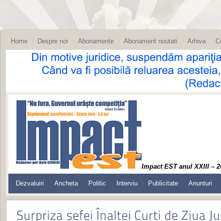
Home
Despre noi
Abonamente
Abonament noutati
Arhiva
C
Impact EST anul XXIII – 2
Dezvaluiri
Ancheta
Politic
Interviu
Publicitate
Anunturi