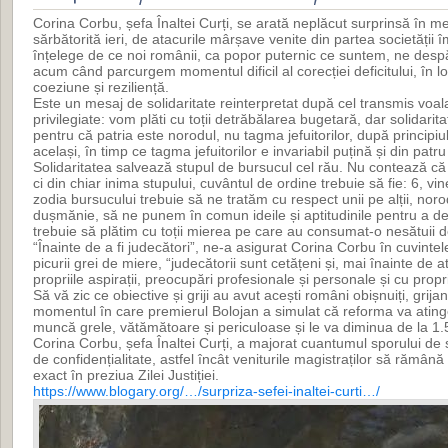
Corina Corbu, șefa Înaltei Curți, se arată neplăcut surprinsă în mes
sărbătorită ieri, de atacurile mârșave venite din partea societății 
înțelege de ce noi românii, ca popor puternic ce suntem, ne desp
acum când parcurgem momentul dificil al corecției deficitului, în 
coeziune și reziliență.
Este un mesaj de solidaritate reinterpretat după cel transmis voala
privilegiate: vom plăti cu toții detrăbălarea bugetară, dar solidari
pentru că patria este norodul, nu tagma jefuitorilor, după principi
același, în timp ce tagma jefuitorilor e invariabil puțină și din patr
Solidaritatea salvează stupul de bursucul cel rău. Nu contează că 
ci din chiar inima stupului, cuvântul de ordine trebuie să fie: 6, v
zodia bursucului trebuie să ne tratăm cu respect unii pe alții, norodu
dușmănie, să ne punem în comun ideile și aptitudinile pentru a de
trebuie să plătim cu toții mierea pe care au consumat-o nesătuii d
“Înainte de a fi judecători”, ne-a asigurat Corina Corbu în cuvintel
picurii grei de miere, “judecătorii sunt cetățeni și, mai înainte de a
propriile aspirații, preocupări profesionale și personale și cu propriil
Să vă zic ce obiective și griji au avut acești români obișnuiți, grij
momentul în care premierul Bolojan a simulat că reforma va atinge
muncă grele, vătămătoare și periculoase și le va diminua de la 1.5
Corina Corbu, șefa Înaltei Curți, a majorat cuantumul sporului de s
de confidențialitate, astfel încât veniturile magistraților să rămân
exact în preziua Zilei Justiției.
https://www.blogary.org/…/surpriza-sefei-inaltei-curti…/