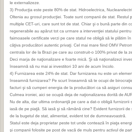
le externalizeze.
3) Producţia este peste 80% de stat. Hidroelectrica, Nuclearelect
Oltenia au grosul producţiei. Toate sunt companii de stat. Restul 
multiple CET-uri, care sunt tot de stat. Chiar şi o bună parte din 
regenerabile au apărut tot ca urmare a intervenţiei statului pentr
faimoasele certificate verzi pe care statul ne obligă să le plătim î
câţiva producători autentic privaţi. Cel mai mare fiind OMV Petro
centrala lor de la Brazi pe care au construit-o 100% privat de la z
Deci marja de naţionalizare e foarte mică. Şi să naţionalizezi invest
înseamnă să nu mai ai investitori 10 ani de acum încolo.
4) Furnizarea este 24% de stat. Dar furnizarea nu este un element
înseamnă furnizarea? Pe scurt înseamnă să te ocupi de birocraţie
facturi şi să cumperi energia de la producători ca să asiguri consum
Culmea ironiei, aici se ocupă deja de naţionalizarea dorită de AU
Nu de alta, dar ultima ordonanţă pe care a dat-o obligă furnizorii s
iasă de pe piaţă. Să iasă şi să rămână cine? Evident furnizorii de 
de la bugetul de stat, alimentat, evident tot de dumneavoastră.
Statul este deja proprietar peste tot unde contează în piaţa energi
şi companii folosite pe post de vacă de muls pentru activul de part