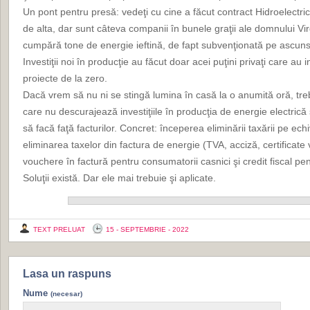
Un pont pentru presă: vedeţi cu cine a făcut contract Hidroelectric
de alta, dar sunt câteva companii în bunele graţii ale domnului Vi
cumpără tone de energie ieftină, de fapt subvenţionată pe ascuns 
Investiţii noi în producţie au făcut doar acei puţini privaţi care au in
proiecte de la zero.
Dacă vrem să nu ni se stingă lumina în casă la o anumită oră, tre
care nu descurajează investiţiile în producţia de energie electrică 
să facă faţă facturilor. Concret: începerea eliminării taxării pe ech
eliminarea taxelor din factura de energie (TVA, acciză, certificate
vouchere în factură pentru consumatorii casnici şi credit fiscal pen
Soluţii există. Dar ele mai trebuie şi aplicate.
TEXT PRELUAT
15 - SEPTEMBRIE - 2022
Lasa un raspuns
Nume
(necesar)