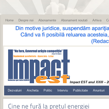
Home
Despre noi
Abonamente
Abonament noutati
Arhiva
C
Impact EST anul XXIII – 2
Dezvaluiri
Ancheta
Politic
Interviu
Publicitate
Anunturi