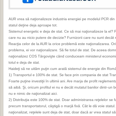
AUR vrea să naţionalizeze industria energiei pe modelul PCR din
statul deţine deja aproape tot.
Sistemul energetic e deja de stat. Ce să mai naţionalizeze la el? 
care nu au nicio putere de decizie? Furnizorii care nu sunt decât n
Reacţia celor de la AUR la orice problemă este naţionalizarea. Oric
problema, ei vor naţionalizare. Să fie totul de stat. De aceea dom
naţionalizez COS Târgovişte când conduceam ministerul economie
totul e deja de stat.
Haideţi să ne uităm puţin cum arată sistemul de energie din Rom
1) Transportul e 100% de stat. Se face prin compania de stat Tra
Foarte puţine investiţii în ultimii ani. Are marja de profit reglemen
să aibă. Şi, oricum profitul ei nu e decât mutatul banilor dintr-un bu
nu e nimic de naţionalizat aici.
2) Distribuţia este 100% de stat. Doar administrarea reţelelor se fa
precum transportatorul, câştigă o marjă fixă. Cât le dă voie statul.
naţionalizat, reţelele sunt deja de stat, doar dacă ar vrea statul s