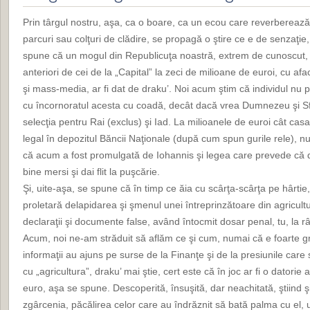
Prin târgul nostru, aşa, ca o boare, ca un ecou care reverberează b
parcuri sau colţuri de clădire, se propagă o ştire ce e de senzaţie
spune că un mogul din Republicuţa noastră, extrem de cunoscut, 
anteriori de cei de la „Capital” la zeci de milioane de euroi, cu afa
şi mass-media, ar fi dat de draku’. Noi acum ştim că individul nu
cu încornoratul acesta cu coadă, decât dacă vrea Dumnezeu şi Sf
selecţia pentru Rai (exclus) şi Iad. La milioanele de euroi cât casa
legal în depozitul Băncii Naţionale (după cum spun gurile rele), nu
că acum a fost promulgată de Iohannis şi legea care prevede că d
bine mersi şi dai flit la puşcărie.
Şi, uite-aşa, se spune că în timp ce ăia cu scârţa-scârţa pe hârtie,
proletară delapidarea şi şmenul unei întreprinzătoare din agricultu
declaraţii şi documente false, având întocmit dosar penal, tu, la 
Acum, noi ne-am străduit să aflăm ce şi cum, numai că e foarte g
informaţii au ajuns pe surse de la Finanţe şi de la presiunile care se
cu „agricultura”, draku’ mai ştie, cert este că în joc ar fi o datori
euro, aşa se spune. Descoperită, însuşită, dar neachitată, ştiind 
zgârcenia, păcălirea celor care au îndrăznit să bată palma cu el, 