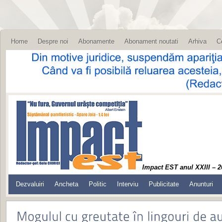
Home
Despre noi
Abonamente
Abonament noutati
Arhiva
C
Impact EST anul XXIII – 2
Dezvaluiri
Ancheta
Politic
Interviu
Publicitate
Anunturi