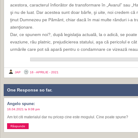
acestora, caracterul înfiorător de transformare în „Avarul” sau „
şi nu de luat. Dar acestea sunt doar bârfe, şi uite, noi credem că nu
ţinut Dumnezeu pe Pământ, chiar dacă în mai multe rânduri i-a t
atenţionare.
Dar, ce spunem noi?, după legislaţia actuală, la o adică, se poat
evaziune, rău platnic, prejudicierea statului, aşa că pericolul e câ
urmările care pot să apară pentru o condamnare ce vizează reaua 
JAP
16 - APRILIE - 2021
One Response so far.
Angelo
spune:
16.04.2021 la 9:08 pm
Am tot citi materialul dar nu pricep cine este mogulul. Cine poate spune?
Răspunde