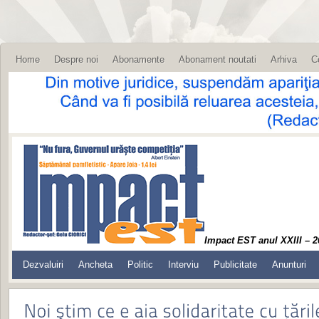
Home
Despre noi
Abonamente
Abonament noutati
Arhiva
C
Impact EST anul XXIII – 2
Dezvaluiri
Ancheta
Politic
Interviu
Publicitate
Anunturi