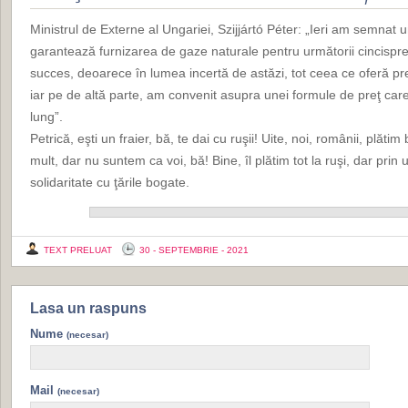
Ministrul de Externe al Ungariei, Szijjártó Péter: „Ieri am semnat
garantează furnizarea de gaze naturale pentru următorii cincispr
succes, deoarece în lumea incertă de astăzi, tot ceea ce oferă pre
iar pe de altă parte, am convenit asupra unei formule de preţ car
lung”.
Petrică, eşti un fraier, bă, te dai cu ruşii! Uite, noi, românii, plăt
mult, dar nu suntem ca voi, bă! Bine, îl plătim tot la ruşi, dar prin 
solidaritate cu ţările bogate.
TEXT PRELUAT
30 - SEPTEMBRIE - 2021
Lasa un raspuns
Nume
(necesar)
Mail
(necesar)