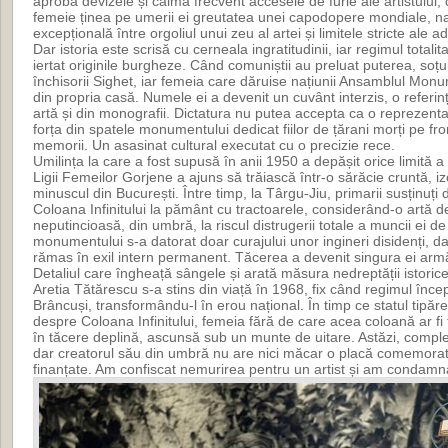
aproba devizele și calma frecvent accesele de furie ale artistulu
femeie ținea pe umerii ei greutatea unei capodopere mondiale, na
excepțională între orgoliul unui zeu al artei și limitele stricte ale ad
Dar istoria este scrisă cu cerneala ingratitudinii, iar regimul totalit
iertat originile burgheze. Când comuniștii au preluat puterea, soțul
închisorii Sighet, iar femeia care dăruise națiunii Ansamblul Monu
din propria casă. Numele ei a devenit un cuvânt interzis, o referin
artă și din monografii. Dictatura nu putea accepta ca o reprezentant
forța din spatele monumentului dedicat fiilor de țărani morți pe front
memorii. Un asasinat cultural executat cu o precizie rece.
Umilința la care a fost supusă în anii 1950 a depășit orice limită 
Ligii Femeilor Gorjene a ajuns să trăiască într-o sărăcie cruntă, i
minuscul din București. Între timp, la Târgu-Jiu, primarii susținuți 
Coloana Infinitului la pământ cu tractoarele, considerând-o artă d
neputincioasă, din umbră, la riscul distrugerii totale a muncii ei de
monumentului s-a datorat doar curajului unor ingineri disidenți, da
rămas în exil intern permanent. Tăcerea a devenit singura ei arm
Detaliul care îngheață sângele și arată măsura nedreptății istorice
Aretia Tătărescu s-a stins din viață în 1968, fix când regimul înce
Brâncuși, transformându-l în erou național. În timp ce statul tipă
despre Coloana Infinitului, femeia fără de care acea coloană ar fi
în tăcere deplină, ascunsă sub un munte de uitare. Astăzi, comple
dar creatorul său din umbră nu are nici măcar o placă comemorat
finanțate. Am confiscat nemurirea pentru un artist și am condamna