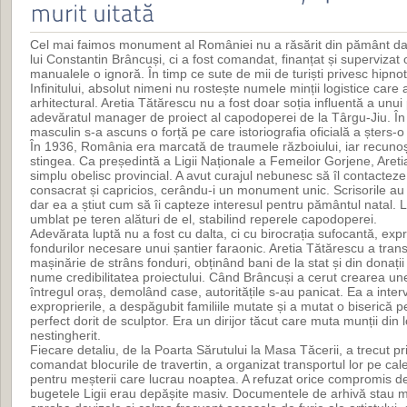
Cel mai faimos monument al României nu a răsărit din pământ dato
lui Constantin Brâncuși, ci a fost comandat, finanțat și superviza
manualele o ignoră. În timp ce sute de mii de turiști privesc hipno
Infinitului, absolut nimeni nu rostește numele minții logistice care 
arhitectural. Aretia Tătărescu nu a fost doar soția influentă a unui 
adevăratul manager de proiect al capodoperei de la Târgu-Jiu. În s
masculin s-a ascuns o forță pe care istoriografia oficială a șters-
În 1936, România era marcată de traumele războiului, iar recunoșt
stingea. Ca președintă a Ligii Naționale a Femeilor Gorjene, Areti
simplu obelisc provincial. A avut curajul nebunesc să îl contacteze 
consacrat și capricios, cerându-i un monument unic. Scrisorile au f
dar ea a știut cum să îi capteze interesul pentru pământul natal. L
umblat pe teren alături de el, stabilind reperele capodoperei.
Adevărata luptă nu a fost cu dalta, ci cu birocrația sufocantă, exp
fondurilor necesare unui șantier faraonic. Aretia Tătărescu a tran
mașinărie de strâns fonduri, obținând bani de la stat și din donații
nume credibilitatea proiectului. Când Brâncuși a cerut crearea un
întregul oraș, demolând case, autoritățile s-au panicat. Ea a interv
exproprierile, a despăgubit familiile mutate și a mutat o biserică p
perfect dorit de sculptor. Era un dirijor tăcut care muta munții din
nestingherit.
Fiecare detaliu, de la Poarta Sărutului la Masa Tăcerii, a trecut pr
comandat blocurile de travertin, a organizat transportul lor pe cal
pentru meșterii care lucrau noaptea. A refuzat orice compromis de 
bugetele Ligii erau depășite masiv. Documentele de arhivă stau m