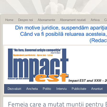
Home
Despre noi
Abonamente
Abonament noutati
Arhiva
C
Impact EST anul XXIII – 2
Dezvaluiri
Ancheta
Politic
Interviu
Publicitate
Anunturi