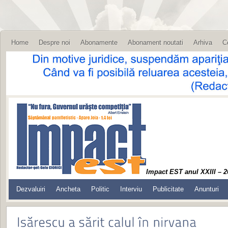
Home
Despre noi
Abonamente
Abonament noutati
Arhiva
C
Impact EST anul XXIII – 2
Dezvaluiri
Ancheta
Politic
Interviu
Publicitate
Anunturi