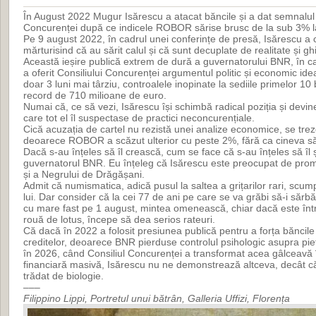
În August 2022 Mugur Isărescu a atacat băncile și a dat semnalul i
Concurenței după ce indicele ROBOR sărise brusc de la sub 3% l
Pe 9 august 2022, în cadrul unei conferințe de presă, Isărescu a c
mărturisind că au sărit calul și că sunt decuplate de realitate și g
Această ieșire publică extrem de dură a guvernatorului BNR, în ca
a oferit Consiliului Concurenței argumentul politic și economic ide
doar 3 luni mai târziu, controalele inopinate la sediile primelor 10
record de 710 milioane de euro.
Numai că, ce să vezi, Isărescu își schimbă radical poziția și devi
care tot el îl suspectase de practici neconcurențiale.
Cică acuzația de cartel nu rezistă unei analize economice, se trez
deoarece ROBOR a scăzut ulterior cu peste 2%, fără ca cineva să
Dacă s-au înțeles să îl crească, cum se face că s-au înțeles să îl
guvernatorul BNR. Eu înțeleg că Isărescu este preocupat de pro
și a Negrului de Drăgășani.
Admit că numismatica, adică pusul la saltea a grițarilor rari, scump
lui. Dar consider că la cei 77 de ani pe care se va grăbi să-i sărb
cu mare fast pe 1 august, mintea omenească, chiar dacă este înt
rouă de lotus, începe să dea serios rateuri.
Că dacă în 2022 a folosit presiunea publică pentru a forța bănci
creditelor, deoarece BNR pierduse controlul psihologic asupra pie
în 2026, când Consiliul Concurenței a transformat acea gâlceavă în
financiară masivă, Isărescu nu ne demonstrează altceva, decât că
trădat de biologie.
–––
Filippino Lippi, Portretul unui bătrân, Galleria Uffizi, Florența