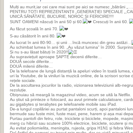
Mulți au murit,iar cei care mai sunt pe aici se numesc „bătrâni „
PENTRU TOȚI REPREZENTANȚII „GENERAȚIEI SPECIALE „,CA
UNICĂ:SĂNĂTATE, BUCURIE, NOROC ȘI FERICIRE!!!!
SUNT OAMENI născuți în anii 50 și 60.
Crescuți în anii 60.
Au făcut școală în anii 70.
S-au căsătorit în anii 80.
Au lucrat în anii 80-90… și unii …încă muncesc din greu astăzi…
Au schimbat lumea în anii 90. „Au văzut lumina” în 2000. Surprin
Și nu s-au lăsat bătuți în 2020!!
Au supraviețuit aproape ȘAPTE decenii diferite…
DOUĂ secole diferite…
DOUĂ milenii diferite…
De la telefoane de lungă distanță la apeluri video în toată lumea, 
uri la Youtube, de la viniluri la muzică online, de la scrisori scri
rețele sociale.
De la ascultarea jocurilor la radio, vizionarea televiziunii alb-negru
rezoluție.
Obișnuiau să meargă la magazinul video, acum se uită la Netflix.
Au știut să printeze o fotocard, au avut primele calculatoare, card
au gigabytes și terabytes pe telefoanele mobile sau iPad.
De-a lungul copilăriei au purtat pantaloni scurți, apoi pantaloni lun
bermude sau fuste mini, fuste maxi, pene, harem și așa mai depa
Purtau pantofi din fetru, role, triciclete și biciclete, mopede, maș
merg cu hibrizi sau scutere 100% electrice, biciclete, scutere și ma
Au evitat poliomielita, meningita, rujeola, gripa H1N1 și febra West
Da! Astfel de oameni au trecut prin multe, dar ce viață minunată ș