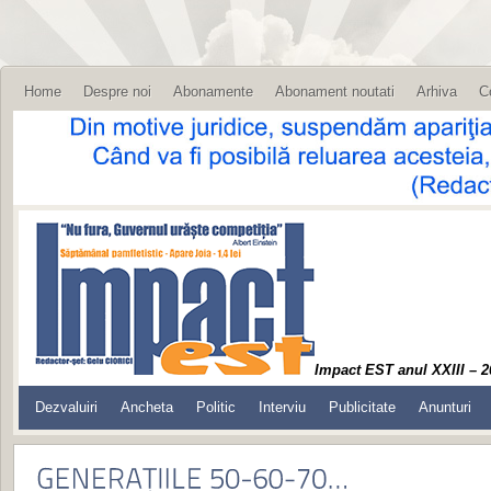
Home
Despre noi
Abonamente
Abonament noutati
Arhiva
C
Impact EST anul XXIII – 2
Dezvaluiri
Ancheta
Politic
Interviu
Publicitate
Anunturi