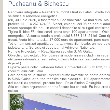
Renovare integrata – Reabilitare imobil situat in Calati, Strada 
seismica si renovare energetica.
Ieri, 30 iunie 2026, a fost termenul de finalizare. Va mai dura. M
proiectului – 14 267 424,98. Sincer, chiar cu cei 98 de banuti ada
reface aproape din nou, in conditii deosebite si cu rigori costisitoa
Tiglina II, bloc E5, cinci scari, patru etaje 100 apartamente – Obi
energetica. Valoarea totala a proiectului 8 658 143, 21 lei. Cata ri
trecut. Arata bine, totusi….17 000 euro de apartament, pare cam 
Tot ieri am sesizat aparitia pe harta investitiilor locale, un nou obi
judeteana, al Serviciului Judetean al Arhivelor Nationale.
Numele Proiectului – Reabilitarea sediului SJAN Galati.
Obiectivul proiectului; Renovarea si modernizarea cladirii in vedere
utilizarea rationala a resurselor, inclusiv folosirea resurselor rege
digerat.).
Pupaza peste colac, valoarea totala a proiectului 43 273 023, 11 le
corectitudinii calculelor.
Fara banutii de la sfarsitul fiecarei sume investite se poate aprecia
la SJAN Galati, ar putea reabilita cinci blocuri cu 100 apartament
trei cladiri cu pretentii, precum fostul Palat Simion Ghiorghiu.
Stiu ca exista argumente pentru fiecare leu cheltuit. Eu insa cred
existat.