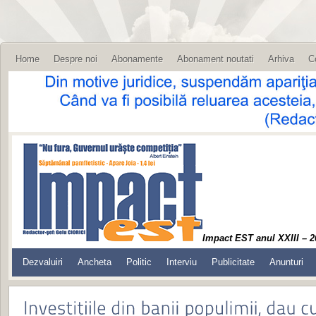
Home
Despre noi
Abonamente
Abonament noutati
Arhiva
C
Impact EST anul XXIII – 2
Dezvaluiri
Ancheta
Politic
Interviu
Publicitate
Anunturi