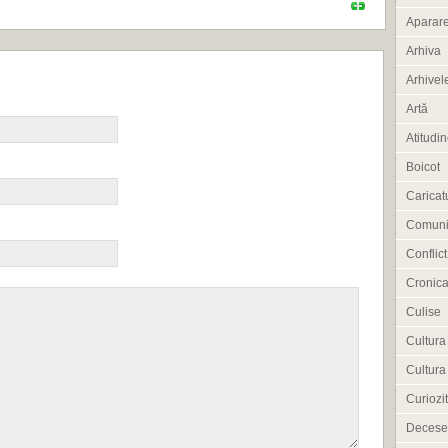
Aparar
Arhiva
Arhivele
Artă
Atitudi
Boicot
Caricat
Comuni
Conflict
Cronica
Culise
Cultura
Cultura
Curiozit
Decese