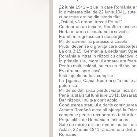
22 iunie 1941 – ziua în care România a 
În dimineața zilei de 22 iunie 1941, sute
cunoscute ordine din istoria țării:
„Ostași, vă ordon: treceți Prutul!”
Cu doar un an înainte, România fusese o
Herța în urma ultimatumului sovietic.
Familii întregi fuseseră despărțite.
Mii de oameni își părăsiseră casele.
Prutul devenise o graniță care despărțe
La ora 3:15, Germania a declanșat Ope
România a intrat în război cu obiectivul d
În primele zile, moralul armatei era foarte
Pentru mulți soldați, nu era un război pen
Era drumul spre casă.
Însă luptele au fost cumplite.
La Țiganca, Cania, Epureni și în multe a
puternică.
Mii de soldați și-au pierdut viața încă d
Până la sfârșitul lunii iulie 1941, Basara
Dar războiul nu s-a oprit acolo.
Conducerea statului a decis continuarea 
Armata Română avea să ajungă la Odessa
campanie pentru recuperarea teritoriilor 
Prețul plătit de România a fost uriaș.
Sute de mii de militari români au fost uciș
Astăzi, 22 iunie 1941 rămâne una dintre 
României.