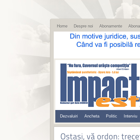
Home
Despre noi
Abonamente
Abona
Dezvaluiri
Ancheta
Politic
Interviu