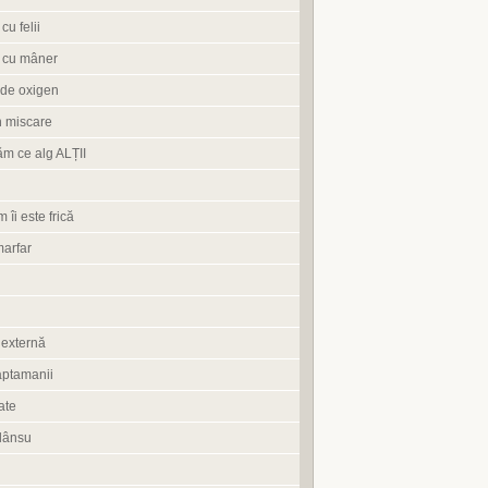
cu felii
 cu mâner
de oxigen
n miscare
ăm ce alg ALȚII
 îi este frică
marfar
 externă
aptamanii
ate
lânsu