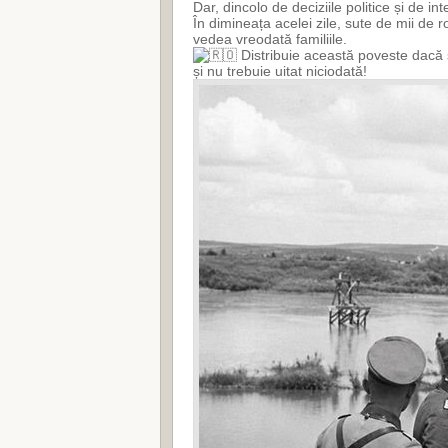
Dar, dincolo de deciziile politice și de in
În dimineața acelei zile, sute de mii de r
vedea vreodată familiile.
Distribuie această poveste dacă și
și nu trebuie uitat niciodată!