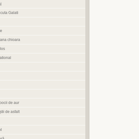
j
cuta Galati
te
ana chioara
los
tional
pocii de aur
știi de asfalt
l
oră