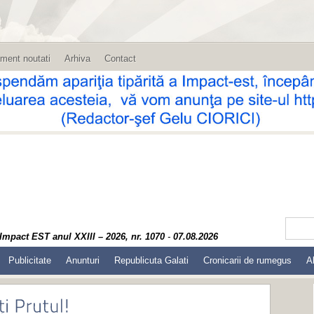
ment noutati
Arhiva
Contact
Impact EST anul XXIII – 2026, nr. 1070
-
07.08.2026
Publicitate
Anunturi
Republicuta Galati
Cronicarii de rumegus
A