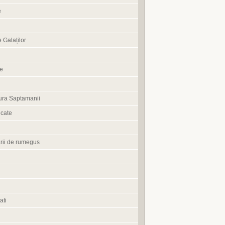
e
 Galaților
ne
ura Saptamanii
cate
rii de rumegus
ati