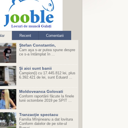
lar
Recent
Comentarii
Ştefan Constantin,
Cam aşa s-ar putea spune despre
ce s-a întâmplat în ...
Şi aici sunt banii
Campion(i) cu 17.445.812 lei, plus
6.392.421 de lei, sunt Eduard ...
Moldoveanca Golovati
Conform raportării făcute la finele
lunii octombrie 2019 pe SPIT ...
Tranzacţie spectacu
Familia Mînjineanu a dat lovitura
Conform datelor de pe site-ul
Bursei ...