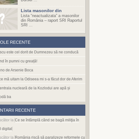
Lista masonilor din
Lista “neactualizata” a masonilor
din România – raport SRI Raportul
SRI ...
COLE RECENTE
cu este cel dorit de Dumnezeu să ne conducă
nd în pumni cu greață!
no de Arsenie Boca
 ce mă uitam la Odiseea mi s-a făcut dor de Aferim
entrala nucleară de la Kozlodui are apă și
odă ba
NTARII RECENTE
scător
la
Ce se întâmplă când se bagă miliţia în
l digital
scător
la
România riscă să paralizeze reformele cu