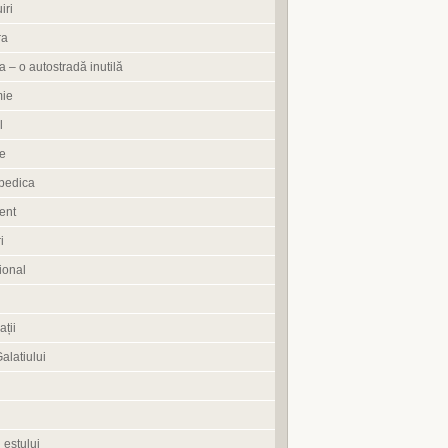
iri
ra
 – o autostradă inutilă
ie
l
e
pedica
ent
i
ional
ații
Galatiului
 estului