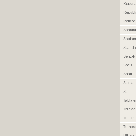
Reporta
Republi
Rotisor
Sanata
Saptam
Scanda
Senz-Na
Social
Sport
Stiinta
Stiri
Tabla e
Tractori
Turism
Turneso
Ultima 