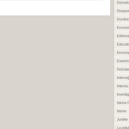
Dezvalu
Diaspo
Dunărea
Econom
Editoria
Educati
Enciclo
Evenim
Felicitar
Internaţ
Interviu
Investig
Istoria 
Istorie
Justitie
La estul