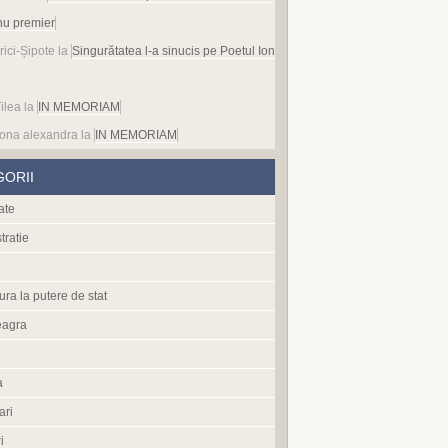
nu premier
rici-Șipote
la
Singurătatea l-a sinucis pe Poetul Ion
ilea
la
IN MEMORIAM
ona alexandra
la
IN MEMORIAM
GORII
ate
tratie
ura la putere de stat
eagra
a
ari
i