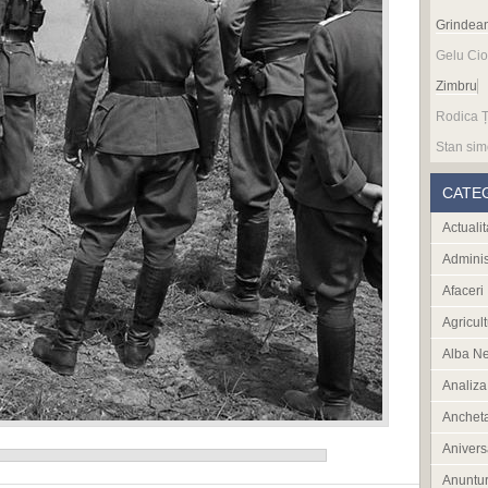
Grindea
Gelu Cio
Zimbru
Rodica Ț
Stan sim
CATE
Actualit
Adminis
Afaceri
Agricult
Alba N
Analiza
Anchet
Anivers
Anuntur