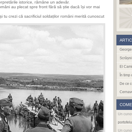
terpretările istorice, rămâne un adevăr.
omâni au plecat spre front fără să știe dacă își vor mai
 tu crezi că sacrificiul soldaților români merită cunoscut
ARTI
Georges
Scrâșni
El Cami
În timp
De ce c
Cernav
COME
Un cuno
portofelu
Un cuno