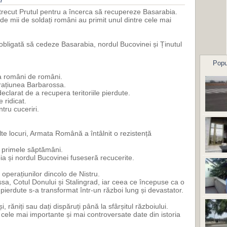
trecut Prutul pentru a încerca să recupereze Basarabia.
 de mii de soldați români au primit unul dintre cele mai
bligată să cedeze Basarabia, nordul Bucovinei și Ținutul
Popu
a români de români.
rațiunea Barbarossa.
eclarat de a recupera teritoriile pierdute.
 ridicat.
tru cuceriri.
lte locuri, Armata Română a întâlnit o rezistență
in primele săptămâni.
bia și nordul Bucovinei fuseseră recucerite.
operațiunilor dincolo de Nistru.
, Cotul Donului și Stalingrad, iar ceea ce începuse ca o
pierdute s-a transformat într-un război lung și devastator.
i, răniți sau dați dispăruți până la sfârșitul războiului.
cele mai importante și mai controversate date din istoria