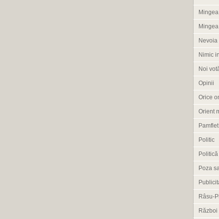
Mingea 
Mingea
Nevoia 
Nimic i
Noi vot
Opinii
Orice om
Orient 
Pamflet
Politic
Politică
Poza s
Publicit
Râsu-P
Război