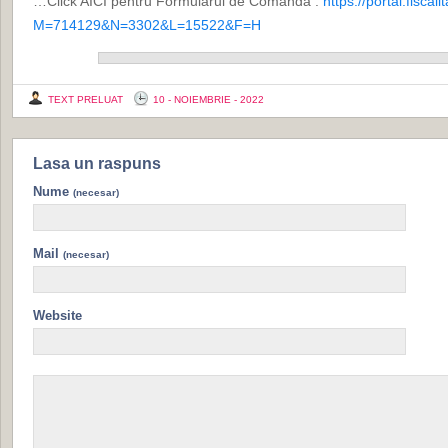
…Click AICI pentru Formularul de Comanda :
https://portal.fiscal
M=714129&N=3302&L=15522&F=H
TEXT PRELUAT
10 - NOIEMBRIE - 2022
Lasa un raspuns
Nume
(necesar)
Mail
(necesar)
Website