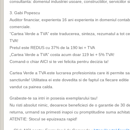
consultanta: domeniul industriei usoare, constructiilor, serviciilor s
3. Gabi Popescu
Auditor financiar, experienta 16 ani experienta in domeniul contabilitat
comerciale.
“Cartea Verde a TVA” este traducerea, sinteza, rezumatul a tot ce
TVA!
Pretul este REDUS cu 37% de la 190 lei + TVA
„Cartea Verde a TVA” costa acum doar 119 lei + 5% TVA!
Comand-o chiar AICI si te vei felicita pentru decizia ta!
Cartea Verde a TVA este lucrarea profesionista care iti permite sa ev
sanctiunile! Utilitatea ei este dovedita si de faptul ca fiecare edi
vandut ca painea calda.
Grabeste-te sa intri in posesia exemplarului tau!
Nu risti absolut nimic, deoarece beneficiezi de o garantie de 30 de
returna, urmand sa primesti inapoi cu promptitudine suma achitat
ATENTIE: Stocul se epuizeaza rapid!