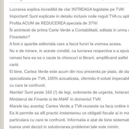
Lucrarea explica incredibil de clar INTREAGA legislatie pe TVA!
Important! Sunt explicate in detaliu inclusiv noile reguli TVA cu ap
Profita ACUM de REDUCEREA speciala de 37%!
Îti amintesti de prima Carte Verde a Contabilitatii, editata in urma
Finantelor?
A fost o aparitie editoriala care a facut furori la vremea aceea.
Nu e de mirare, in aceste conditii, ca lucrarea respectiva s-a epui
ramasi fara ea sa o caute la chioscuri si librarii, amplificand astfel
cartii.
Ei bine, Cartea Verde este acum din nou prezenta pe piata, de da
specializata pe TVA, 100% actualizata, oferindu-ti solutii impecabil
cu care te confrunti.
Atentie! Sunt peste 160 (!) de legi, ordonante de urgenta, hotarar
Ministerul de Finante si de ANAF in domeniul TVA!
Marele tau avantaj: Cartea Verde a TVA reuseste sa faca ordine in 
Ea iti permite sa afli practic instantaneu ce obligatii fiscale ai in m
particulara cu care te confrunti. Informatia e atat de bine sistemat
luarea unei decizii in solutionarea problemei tale este minim.