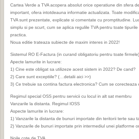
Cartea Verde a TVA acopera absolut orice operatiune din sfera de 
important, ofera intotdeauna informatie actualizata. Toate modificar
TVA sunt prezentate, explicate si comentate cu promptitudine. Lucr
simplu si pe scurt, cum se aplica regulile TVA pentru toate tipurile
practica.
Noua editie trateaza subiecte de maxim interes in 2022!
Sistemul RO E-Factura (in curand obligatoriu pentru toate firmele
Apecte lamurite in lucrare:
1) Cine este obligat sa utilizeze acest sistem in 2022? De cand?
2) Care sunt exceptiile? (…detalii aici >>)
3) Ce trebuie sa contina factura electronica? Cum se corecteaza 
Regimul special OSS pentru servicii cu locul in alt sat membru
Vanzarile la distanta. Regimul IOSS
Aspecte lamurite in lucrare:
1) Vanzarile la distanta de bunuri importate din teritorii terte sau ta
2) Vanzarile de bunuri importate prin intermediul unei platforme o
Noile cote de TVA