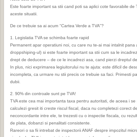
Este foarte important sa stii cand poti sa aplici cote favorabile de
aceste situatii.
De ce trebuie sa ai acum “Cartea Verde a TVA”?
1. Legislatia TVA se schimba foarte rapid
Permanent apar operatiuni noi, cu care nu te-ai mai intalnit pan
droppshiping-ul) si este foarte important sa stii cum sa le incadre
drept de deducere – de ce le incadrezi asa, cand pierzi dreptul d
In plus, nici exprimarea legiuitorului nu te ajuta: este dificil de desc
incompleta, ca urmare nu stii precis ce trebuie sa faci. Primesti pare
dubii.
2. 90% din controale sunt pe TVA!
TVA este cea mai importanta taxa pentru autoritati, de aceea i se 
calculezi gresit iti creste riscul fiscal, daca nu completezi corect de
neconcordante intre ele, te trezesti cu o inspectie fiscala, cu rezu
de plata, dobanzi si penalitati consistente.
Rareori o sa fii intrebat de inspectorii ANAF despre impozitul micro