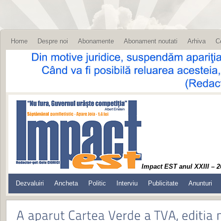
Home
Despre noi
Abonamente
Abonament noutati
Arhiva
C
Impact EST anul XXIII – 2
Dezvaluiri
Ancheta
Politic
Interviu
Publicitate
Anunturi