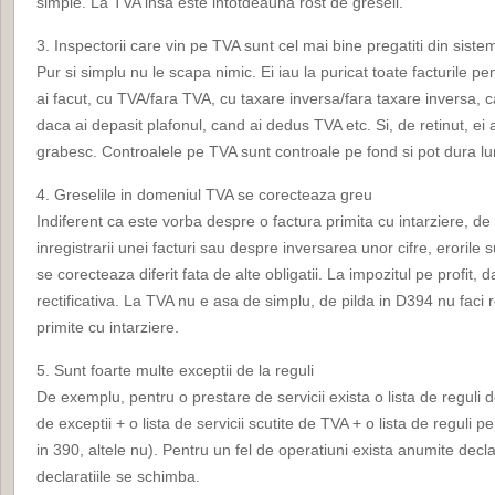
simple. La TVA insa este intotdeauna rost de greseli.
3. Inspectorii care vin pe TVA sunt cel mai bine pregatiti din siste
Pur si simplu nu le scapa nimic. Ei iau la puricat toate facturile p
ai facut, cu TVA/fara TVA, cu taxare inversa/fara taxare inversa, c
daca ai depasit plafonul, cand ai dedus TVA etc. Si, de retinut, ei 
grabesc. Controalele pe TVA sunt controale pe fond si pot dura lun
4. Greselile in domeniul TVA se corecteaza greu
Indiferent ca este vorba despre o factura primita cu intarziere, de
inregistrarii unei facturi sau despre inversarea unor cifre, erorile su
se corecteaza diferit fata de alte obligatii. La impozitul pe profit, d
rectificativa. La TVA nu e asa de simplu, de pilda in D394 nu faci re
primite cu intarziere.
5. Sunt foarte multe exceptii de la reguli
De exemplu, pentru o prestare de servicii exista o lista de reguli d
de exceptii + o lista de servicii scutite de TVA + o lista de reguli 
in 390, altele nu). Pentru un fel de operatiuni exista anumite declar
declaratiile se schimba.