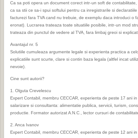
Ca sa poti opera un document corect intr-un soft de contabilitate,
ca sa stii ce sa-i spui softului pentru ca inregistrarile si declarati
facturezi fara TVA cand nu trebuie, de exemplu daca introduci o f
eronat). Lucrarea trateaza toate situatiile posibile, intr-un mod st
trateaza din punctul de vedere al TVA, fara limbaj greoi si explicati
Avantajul nr. 5
Solutiile cumuleaza argumente legale si experienta practica a cel
explicatiile sunt scurte, clare si contin baza legala (altfel incat ut
nevoie).
Cine sunt autorii?
1. Olguta Crevelescu
Expert Contabil, membru CECCAR, experienta de peste 17 ani in se
salarizare si consultanta: alimentatie publica, servicii, turism, cons
productie. Formator autorizat A.N.C., lector cursuri de contabilit
2. Anca Ivanov
Expert Contabil, membru CECCAR, experienta de peste 12 ani in ser