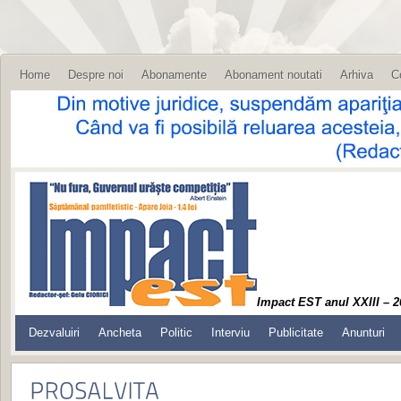
Home
Despre noi
Abonamente
Abonament noutati
Arhiva
C
Impact EST anul XXIII – 2
Dezvaluiri
Ancheta
Politic
Interviu
Publicitate
Anunturi