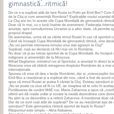
De ce s-a supărat atât de tare Rusia lui Putin pe Emil Boc? Cum îl 
de la Cluj și cum amenință România? Explicațiile noului scandal d
La Cluj are loc în aceste zile Cupa Mondială de gimnastică ritmică
Doar că în mai, cu o lună înainte de eveniment, Federația Intern
anunțat, spre nemulțumirea Ucrainei și a altor state, că permite sp
propriul drapel.
De asemenea, urma să se cânte imnul Rusiei în caz că sportivii ru
Când să înceapă Cupa Mondială de gimnastică ritmică, vine declar
„Nu voi permite intonarea imnului unui stat agresor la Cluj!”
Supărați, rușii au declarat că NU mai vin în România.
Nu doar că și-au retras sportivii de la Cupa Mondială. Au început 
indignare și amenințări de la Moscova.
Mihail Degtiariov, ministrul rus al Sportului, a anunțat în direct la 
Moscova vrea să obțină retragerea dreptului României de a mai o
internaționale.
Spunea că vrea să dea o lecție României, dar și „voievozașilor loca
Emil Boc a reacționat și a explicat din nou, când a fost de acord c
spus că imnul Rusiei ar putea fi cântat la Cluj. Existau sancțiuni ș
„Nu se poate ca ziua să fii cu UE, iar noaptea să te culci în acela
Purtătoarea de cuvânt MAE rus, Maria Zaharova a spus că „rusof
ultimii ani dă roade urâte și scoate la iveală dezordinea care do
Nu știm la ce dezordine s-a referit Zaharova. A menționat doar că n
Dar de ce sunt rușii atât de supărați? De ce au reacționat așa d
sancțiuni? Este gimnastica ritmică sportul de bază în Rusia?
Răspunsul este simplu – Alina Kabaeva.