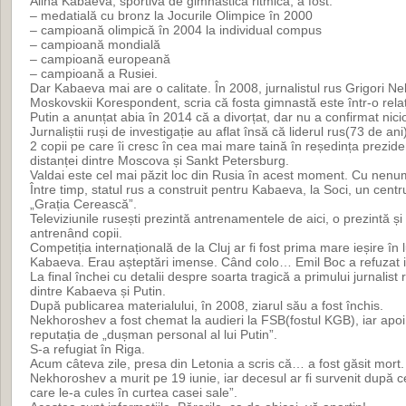
Alina Kabaeva, sportivă de gimnastică ritmică, a fost:
– medatială cu bronz la Jocurile Olimpice în 2000
– campioană olimpică în 2004 la individual compus
– campioană mondială
– campioană europeană
– campioană a Rusiei.
Dar Kabaeva mai are o calitate. În 2008, jurnalistul rus Grigori N
Moskovskii Korespondent, scria că fosta gimnastă este într-o rela
Putin a anunțat abia în 2014 că a divorțat, dar nu a confirmat nici
Jurnaliștii ruși de investigație au aflat însă că liderul rus(73 de a
2 copii pe care îi cresc în cea mai mare taină în reședința prezide
distanței dintre Moscova și Sankt Petersburg.
Valdai este cel mai păzit loc din Rusia în acest moment. Cu nenu
Între timp, statul rus a construit pentru Kabaeva, la Soci, un cent
„Grația Cerească”.
Televiziunile rusești prezintă antrenamentele de aici, o prezintă ș
antrenând copii.
Competiția internațională de la Cluj ar fi fost prima mare ieșire în 
Kabaeva. Erau așteptări imense. Când colo… Emil Boc a refuzat im
La final închei cu detalii despre soarta tragică a primului jurnalist 
dintre Kabaeva și Putin.
După publicarea materialului, în 2008, ziarul său a fost închis.
Nekhoroshev a fost chemat la audieri la FSB(fostul KGB), iar apoi
reputația de „dușman personal al lui Putin”.
S-a refugiat în Riga.
Acum câteva zile, presa din Letonia a scris că… a fost găsit mort.
Nekhoroshev a murit pe 19 iunie, iar decesul ar fi survenit după c
care le-a cules în curtea casei sale”.