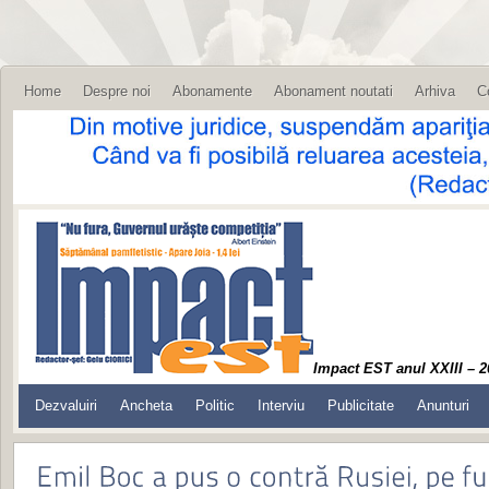
Home
Despre noi
Abonamente
Abonament noutati
Arhiva
C
Impact EST anul XXIII – 2
Dezvaluiri
Ancheta
Politic
Interviu
Publicitate
Anunturi